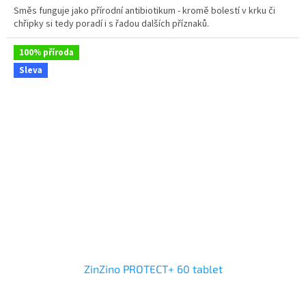
Směs funguje jako přírodní antibiotikum - kromě bolestí v krku či
z
chřipky si tedy poradí i s řadou dalších příznaků.
5
hvězdiček.
100% příroda
Sleva
ZinZino PROTECT+ 60 tablet