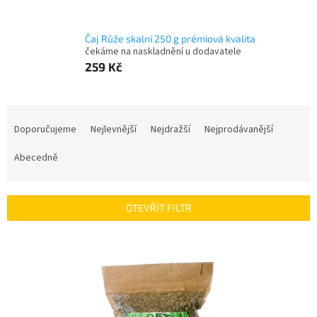
Čaj Růže skalní 250 g prémiová kvalita
čekáme na naskladnění u dodavatele
259 Kč
Ř
a
Doporučujeme
Nejlevnější
Nejdražší
Nejprodávanější
z
e
Abecedně
n
í
p
OTEVŘÍT FILTR
r
o
V
d
ý
u
p
k
i
t
s
ů