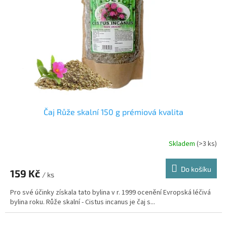
p
r
o
d
u
k
t
ů
Čaj Růže skalní 150 g prémiová kvalita
Skladem
(>3 ks)
Průměrné
hodnocení
produktu
Do košíku
159 Kč
je
/ ks
2,7
Pro své účinky získala tato bylina v r. 1999 ocenění Evropská léčivá
z
bylina roku. Růže skalní - Cistus incanus je čaj s...
5
hvězdiček.