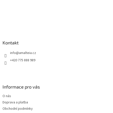
p
i
s
u
Kontakt
info
@
amalteia.cz
+420 775 888 989
Informace pro vás
O nás
Doprava a platba
Obchodní podmínky