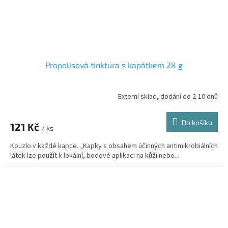
Propolisová tinktura s kapátkem 28 g
Externí sklad, dodání do 2-10 dnů
Průměrné
hodnocení
produktu
Do košíku
121 Kč
je
/ ks
5,0
Kouzlo v každé kapce. „Kapky s obsahem účinných antimikrobiálních
z
látek lze použít k lokální, bodové aplikaci na kůži nebo...
5
hvězdiček.