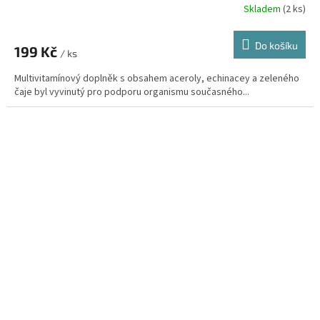
Skladem
(2 ks)
Průměrné
hodnocení
produktu
Do košíku
199 Kč
je
/ ks
5,0
Multivitamínový doplněk s obsahem aceroly, echinacey a zeleného
z
čaje byl vyvinutý pro podporu organismu současného...
5
hvězdiček.