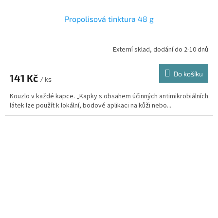
Propolisová tinktura 48 g
Externí sklad, dodání do 2-10 dnů
Průměrné
hodnocení
produktu
Do košíku
141 Kč
je
/ ks
5,0
Kouzlo v každé kapce. „Kapky s obsahem účinných antimikrobiálních
z
látek lze použít k lokální, bodové aplikaci na kůži nebo...
5
hvězdiček.