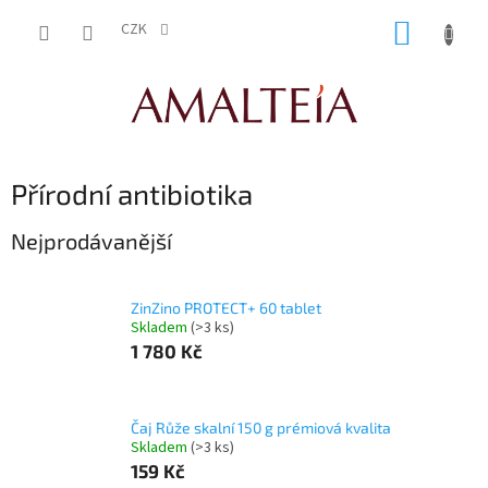
Přejít
NÁKUP
na
CZK
obsah
KOŠÍK
Přírodní antibiotika
Nejprodávanější
ZinZino PROTECT+ 60 tablet
Skladem
(>3 ks)
1 780 Kč
Čaj Růže skalní 150 g prémiová kvalita
Skladem
(>3 ks)
159 Kč