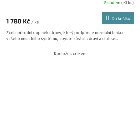
Skladem
(>3 ks)
Průměrné
hodnocení
produktu
Do košíku
1 780 Kč
je
/ ks
4,1
Zcela přírodní doplněk stravy, který podporuje normální funkce
z
vašeho imunitního systému, abyste zůstali zdraví a cítili se...
5
hvězdiček.
8
položek celkem
O
v
l
Z
á
á
d
p
a
a
c
t
í
í
p
r
v
k
y
v
ý