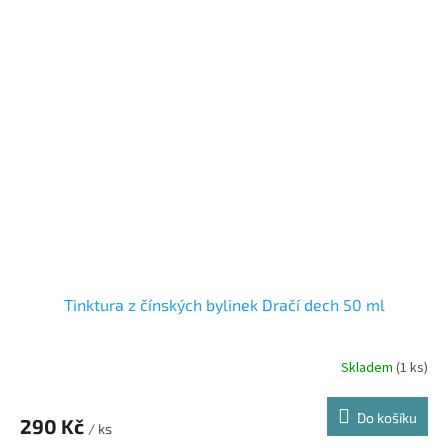
Tinktura z čínských bylinek Dračí dech 50 ml
Skladem
(1 ks)
Průměrné
hodnocení
produktu
Do košíku
290 Kč
je
/ ks
4,0