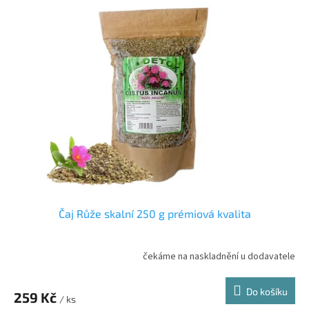
Čaj Růže skalní 250 g prémiová kvalita
čekáme na naskladnění u dodavatele
Do košíku
259 Kč
/ ks