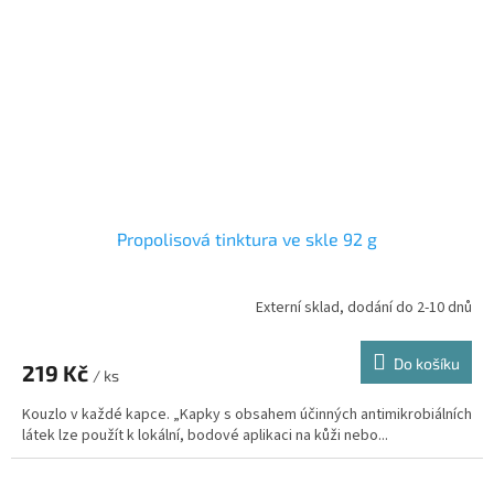
Propolisová tinktura ve skle 92 g
Externí sklad, dodání do 2-10 dnů
Průměrné
hodnocení
produktu
Do košíku
219 Kč
je
/ ks
5,0
Kouzlo v každé kapce. „Kapky s obsahem účinných antimikrobiálních
z
látek lze použít k lokální, bodové aplikaci na kůži nebo...
5
hvězdiček.