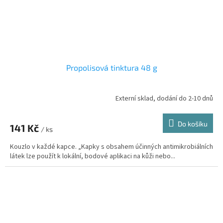
Propolisová tinktura 48 g
Externí sklad, dodání do 2-10 dnů
Průměrné
hodnocení
produktu
Do košíku
141 Kč
je
/ ks
5,0
Kouzlo v každé kapce. „Kapky s obsahem účinných antimikrobiálních
z
látek lze použít k lokální, bodové aplikaci na kůži nebo...
5
hvězdiček.