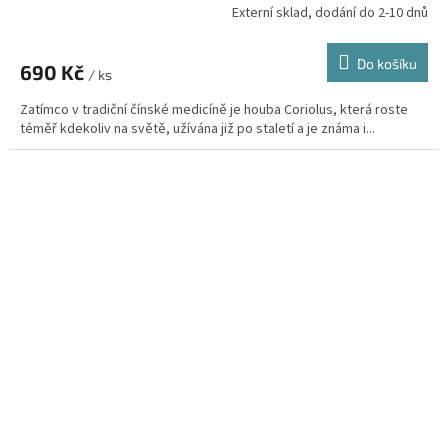
Externí sklad, dodání do 2-10 dnů
Průměrné
hodnocení
produktu
Do košíku
690 Kč
je
/ ks
3,6
Zatímco v tradiční čínské medicíně je houba Coriolus, která roste
z
téměř kdekoliv na světě, užívána již po staletí a je známa i...
5
hvězdiček.