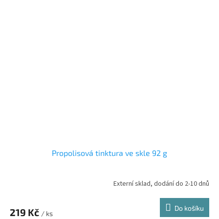
Propolisová tinktura ve skle 92 g
Externí sklad, dodání do 2-10 dnů
Průměrné
hodnocení
produktu
Do košíku
219 Kč
je
/ ks