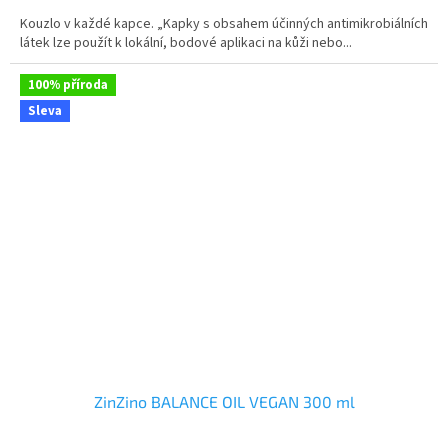
5,0
Kouzlo v každé kapce. „Kapky s obsahem účinných antimikrobiálních
z
látek lze použít k lokální, bodové aplikaci na kůži nebo...
5
hvězdiček.
100% příroda
Sleva
ZinZino BALANCE OIL VEGAN 300 ml