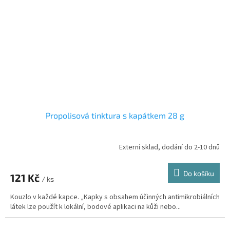
Propolisová tinktura s kapátkem 28 g
Externí sklad, dodání do 2-10 dnů
Průměrné
hodnocení
produktu
Do košíku
121 Kč
je
/ ks
5,0
Kouzlo v každé kapce. „Kapky s obsahem účinných antimikrobiálních
z
látek lze použít k lokální, bodové aplikaci na kůži nebo...
5
hvězdiček.