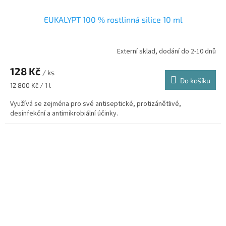
EUKALYPT 100 % rostlinná silice 10 ml
Externí sklad, dodání do 2-10 dnů
Průměrné
hodnocení
128 Kč
produktu
/ ks
je
Do košíku
Měrná
12 800 Kč / 1 l
5,0
cena:
z
Využívá se zejména pro své antiseptické, protizánětlivé,
5
desinfekční a antimikrobiální účinky.
hvězdiček.