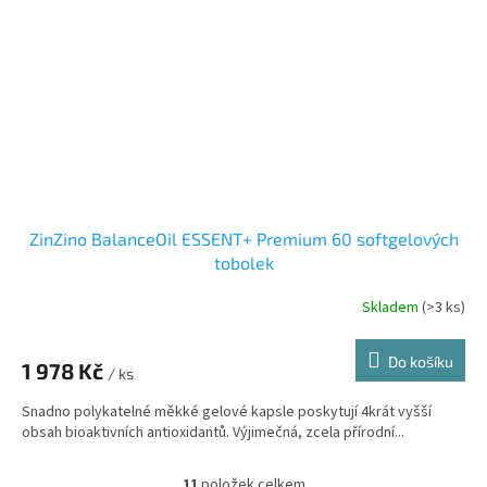
ZinZino BalanceOil ESSENT+ Premium 60 softgelových
tobolek
Skladem
(>3 ks)
Průměrné
hodnocení
produktu
Do košíku
1 978 Kč
je
/ ks
3,9
Snadno polykatelné měkké gelové kapsle poskytují 4krát vyšší
z
obsah bioaktivních antioxidantů. Výjimečná, zcela přírodní...
5
hvězdiček.
11
položek celkem