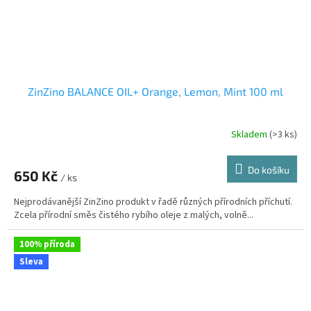
ZinZino BALANCE OIL+ Orange, Lemon, Mint 100 ml
Skladem
(>3 ks)
Průměrné
hodnocení
produktu
Do košíku
650 Kč
je
/ ks
3,6
Nejprodávanější ZinZino produkt v řadě různých přírodních příchutí.
z
Zcela přírodní směs čistého rybího oleje z malých, volně...
5
hvězdiček.
100% příroda
Sleva