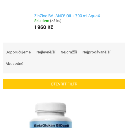
ZinZino BALANCE OIL+ 300 ml AquaX
Skladem
(>3 ks)
1 960 Kč
Ř
a
Doporučujeme
Nejlevnější
Nejdražší
Nejprodávanější
z
e
Abecedně
n
í
p
OTEVŘÍT FILTR
r
o
V
d
ý
u
p
k
i
t
s
ů