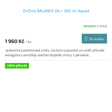
ZinZino BALANCE OIL+ 300 ml AquaX
Skladem
(>3 ks)
Průměrné
hodnocení
produktu
Do košíku
1 960 Kč
je
/ ks
4,0
Jedinečná patentovaná směs, složení rozpustné ve vodě: přírodní
z
emulgátory umožňují smíchat doplněk stravy s jakoukoli...
5
hvězdiček.
100% příroda