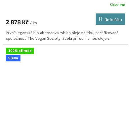
Skladem
Průměrné
hodnocení
produktu
Do košíku
2 878 Kč
je
/ ks
3,8
První veganská bio-alternativa rybího oleje na trhu, certifikovaná
z
společností The Vegan Society. Zcela přírodní směs oleje z...
5
hvězdiček.
100% příroda
Sleva