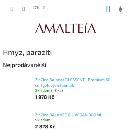
Přejít
NÁKUP
na
CZK
obsah
KOŠÍK
Hmyz, paraziti
Nejprodávanější
ZinZino BalanceOil ESSENT+ Premium 60
softgelových tobolek
Skladem
(>3 ks)
1 978 Kč
ZinZino BALANCE OIL VEGAN 300 ml
Skladem
2 878 Kč