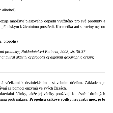
e alkohol)
mezuje množství plastového odpadu využitého pro své produkty a
 přátelským k životnímu prostředí.
Kosmetika ani suroviny nejsou
, propolis)
ími produkty; Nakladatelství Eminent, 2003, str. 36-37
 antiviral aktivity of propolis of different geographic origin
;
běná včelkami k dezinfekčním a stavebním účelům. Základem je
vávají za pomoci enzymů ve svých žlázách.
teriální účinky, takže jej včelky používají k utěsnění drobných
ranu proti nákaze.
Propolisu celkově včelky nevyrábí moc, je to