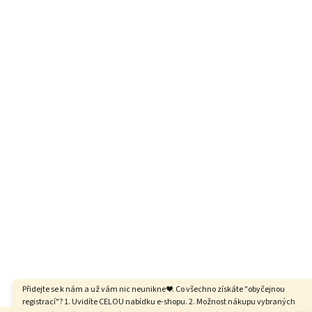
p
a
t
í
Přidejte se k nám a už vám nic neunikne ❤️. Co všechno získáte "obyčejnou
registrací"? 1. Uvidíte CELOU nabídku e-shopu. 2. Možnost nákupu vybraných
Copyright 2026
AMALTEIA.cz
. Všechna práva vyhrazena.