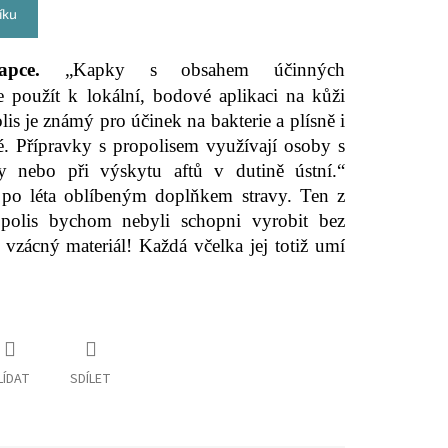
íku
kapce.
„Kapky s obsahem účinných
ze použít k lokální, bodové aplikaci na kůži
lis je známý pro účinek na bakterie a plísně i
é. Přípravky s propolisem využívají osoby s
 nebo při výskytu aftů v dutině ústní.“
ž po léta oblíbeným doplňkem stravy. Ten z
polis bychom nebyli schopni vyrobit bez
 vzácný materiál! Každá včelka jej totiž umí
LÍDAT
SDÍLET