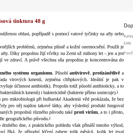
sová tinktura 48 g
Dop
ostiženou oblast, popřípadě s pomocí vatové tyčinky na afty nebo
Kate
EAN
:
vnějších problémů, zejména plísně a kožní onemocnění. Použít je
Použi
afty. Díky propolisu žijí včelky na Zemi už miliony let – jen a jen
í ve zdraví. A právě všechna síla propolisu je koncentrována do
ranného systému organismu
. Působí
antivirově
,
protizánětlivě
a
 řada virových kmenů, zejména chřipkových. Ideální je pak v
yšuje účinnost antibiotik). Propolis totiž působí antibioticky, a to
h bakteriálních kmenů) i baktericidně (bakterie přímo usmrcuje).
1
u pro mikrobiologii při bulharské Akademii věd prokázala, že bez
čely pro něj najdou takové látky, aby výsledný produkt fungoval
maných propolisů různého původu také
proti
virům
, a to i přesto,
odle geografického původu.
2
 do druhého dne, z praktického pohledu však přináší mnoho výhod,
í říká, že přírodní léčení zabere tolik měsíců, kolik let trval