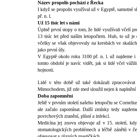
Název propolis pochází z Řecka
I když se propolis využíval už v Egyptě, samotné 
př. n. l.
Už 15 tisíc let s námi
Úplně první stopy o tom, že lidé využívali včelí 
13 tisíc let před naším letopočtem. Huh, to už je
včelky se však objevovaly na kresbách ve skalách 
jako první úly.
V Egyptě okolo roku 3100 př. n. l. už najdeme i
tomto období je navíc vidět, jak si lidé včel váž
hojnosti.
Lidé v této době už také dokázali zpracovávat 
Mimochodem, již zde med sloužil nejen k naplnění bř
Doba zapomnění
Ještě v prvním století našeho letopočtu se Corneli
ale začalo zapomínat. Další zmínky tedy najdeme
povrchových zranění, plísní a infekcí.
Medicína jej znovu objevuje až v 15. století, kdy
stomatologických problémech a léčbě zánětů v čeli
objevovat v různých mastičkách.