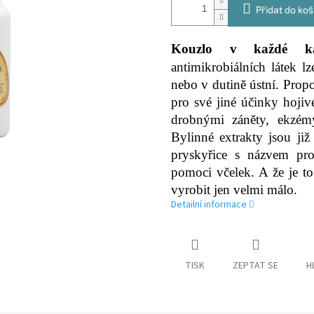
Přidat do koš
Kouzlo v každé 
antimikrobiálních látek l
nebo v dutině ústní. Propo
pro své jiné účinky hojiv
drobnými záněty, ekzémy
Bylinné extrakty jsou ji
pryskyřice s názvem pro
pomoci včelek. A že je to
vyrobit jen velmi málo.
Detailní informace
TISK
ZEPTAT SE
H