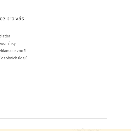
ce pro vás
platba
podmínky
reklamace zboží
 osobních údajů
Vytvořil Shoptet