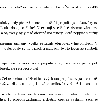
slovo „propolis“ vychází až z helénistického Řecka okolo roku 400
produkty, tedy především med a možná i propolis, jsou datovány na
 dlouhá doba, co říkáte? Neexistují sice žádné písemné záznamy,
a objeveny byly také dřevěné kontejnery, které nejspíše sloužily
 písemné záznamy, včelky se začaly objevovat v hieroglyfech. V
ili – objevovaly se na vázách a malbách, byl to jeden ze symbolů
nejen med a vosk, ale i propolis a využívat včelí jed a pyl.
íšek, ale i při péči o pleť.
us Celsus zmiňuje o léčení hnisavých ran propolisem, pak se na něj
 až za dlouhou dobu, lidově je zmiňován v 9. až 11. století u
 si tehdejší lékaři začali všímat zázračných účinků propolisu při
sti. To propolis zachránilo a dostalo opět na výslunní, začal se