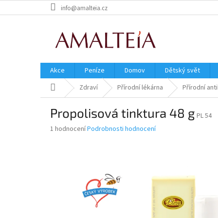
Přejít
info@amalteia.cz
na
obsah
Akce
Peníze
Domov
Dětský svět
Domů
Zdraví
Přírodní lékárna
Přírodní ant
Propolisová tinktura 48 g
PL 54
Průměrné
1 hodnocení
Podrobnosti hodnocení
hodnocení
produktu
je
5,0
z
5
hvězdiček.