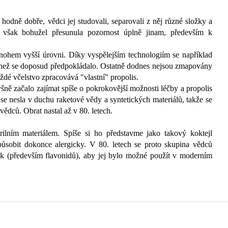
hodně dobře, vědci jej studovali, separovali z něj různé složky a
ka však bohužel přesunula pozornost úplně jinam, především k
nohem vyšší úrovni. Díky vyspělejším technologiím se například
, než se doposud předpokládalo.
Ostatně dodnes nejsou zmapovány
ždé včelstvo zpracovává "vlastní" propolis.
yšně začalo zajímat spíše o pokrokovější možnosti léčby a propolis
 se nesla v duchu raketové vědy a syntetických materiálů, takže se
ědců. Obrat nastal až v 80. letech.
erilním materiálem. Spíše si ho představme jako takový koktejl
 působit dokonce alergicky. V 80. letech se proto skupina vědců
tek (především flavonidů), aby jej bylo možné použít v moderním