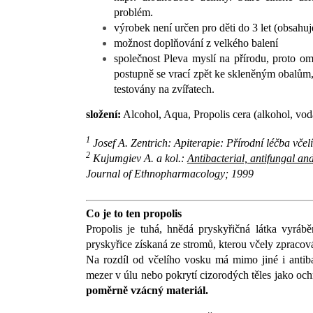
problém.
výrobek není určen pro děti do 3 let (obsahuj
možnost doplňování z velkého balení
společnost Pleva myslí na přírodu, proto o
postupně se vrací zpět ke skleněným obalům,
testovány na zvířatech.
složení:
Alcohol, Aqua, Propolis cera (alkohol, voda
1
Josef A. Zentrich: Apiterapie: Přírodní léčba včel
2
Kujumgiev A. a kol.:
Antibacterial, antifungal and
Journal of Ethnopharmacology; 1999
Co je to ten propolis
Propolis je tuhá, hnědá pryskyřičná látka vyrá
pryskyřice získaná ze stromů, kterou včely zpraco
Na rozdíl od včelího vosku má mimo jiné i antibak
mezer v úlu nebo pokrytí cizorodých těles jako och
poměrně vzácný materiál.