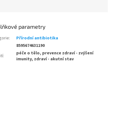
lňkové parametry
gorie
:
Přírodní antibiotika
8595674631190
péče o tělo, prevence zdraví - zvýšení
tí
:
imunity, zdraví - akutní stav