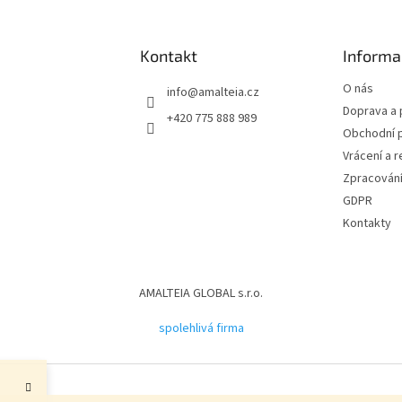
Kontakt
Informa
O nás
info
@
amalteia.cz
Doprava a 
+420 775 888 989
Obchodní 
Vrácení a 
Zpracování
GDPR
Kontakty
AMALTEIA GLOBAL s.r.o.
spolehlivá firma