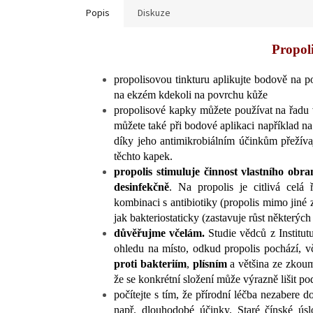
Popis
Diskuze
Propoli
propolisovou tinkturu aplikujte bodově na p
na ekzém kdekoli na povrchu kůže
propolisové kapky můžete používat na řadu 
můžete také při bodové aplikaci například na 
díky jeho antimikrobiálním účinkům přežívaj
těchto kapek.
propolis stimuluje činnost vlastního ob
desinfekčně
. Na propolis je citlivá celá
kombinaci s antibiotiky (propolis mimo jiné zv
jak bakteriostaticky (zastavuje růst některýc
důvěřujme včelám.
Studie vědců z Institut
ohledu na místo, odkud propolis pochází, v
proti
bakteriím
,
plísním
a většina ze zkou
že se konkrétní složení může výrazně lišit p
počítejte s tím, že přírodní léčba nezabere
např. dlouhodobé účinky. Staré čínské úslov