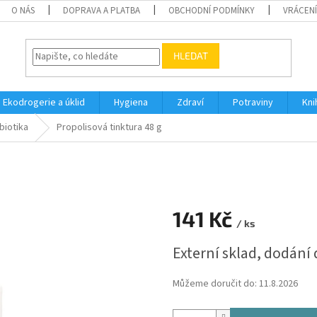
O NÁS
DOPRAVA A PLATBA
OBCHODNÍ PODMÍNKY
VRÁCENÍ
HLEDAT
Ekodrogerie a úklid
Hygiena
Zdraví
Potraviny
Kni
ibiotika
Propolisová tinktura 48 g
141 Kč
/ ks
Měrná
Externí sklad, dodání
cena:
Můžeme doručit do:
11.8.2026