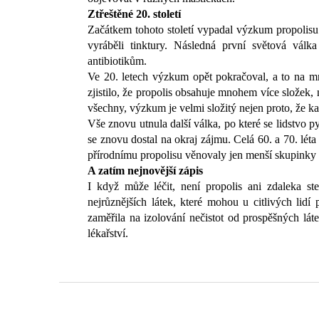
Ztřeštěné 20. století
Začátkem tohoto století vypadal výzkum propolisu 
vyráběli tinktury. Následná první světová vál
antibiotikům.
Ve 20. letech výzkum opět pokračoval, a to na m
zjistilo, že propolis obsahuje mnohem více složek
všechny, výzkum je velmi složitý nejen proto, že ka
Vše znovu utnula další válka, po které se lidstvo p
se znovu dostal na okraj zájmu. Celá 60. a 70. léta
přírodnímu propolisu věnovaly jen menší skupinky v
A zatím nejnovější zápis
I když může léčit, není propolis ani zdaleka st
nejrůznějších látek, které mohou u citlivých lidí
zaměřila na izolování nečistot od prospěšných lá
lékařství.
Z
á