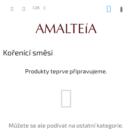
Přejít
NÁKUP
na
CZK
obsah
KOŠÍK
Kořenící směsi
Produkty teprve připravujeme.
Můžete se ale podívat na ostatní kategorie.