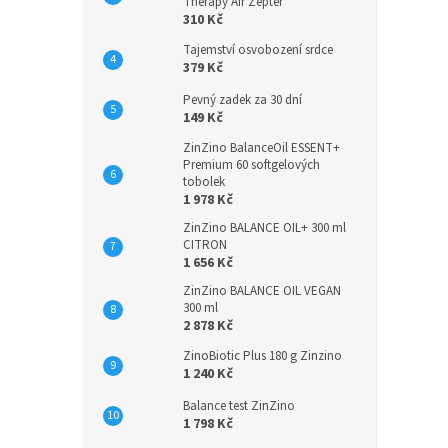
n
Therapy Air Zepter
310 Kč
e
l
Tajemství osvobození srdce
379 Kč
Pevný zadek za 30 dní
149 Kč
ZinZino BalanceOil ESSENT+
Premium 60 softgelových
tobolek
1 978 Kč
ZinZino BALANCE OIL+ 300 ml
CITRON
1 656 Kč
ZinZino BALANCE OIL VEGAN
300 ml
2 878 Kč
ZinoBiotic Plus 180 g Zinzino
1 240 Kč
Balance test ZinZino
1 798 Kč