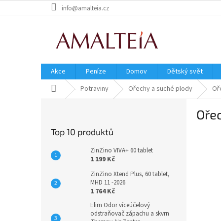
Přejít
info@amalteia.cz
na
obsah
Akce
Peníze
Domov
Dětský svět
Domů
Potraviny
Ořechy a suché plody
Oř
P
Oře
o
s
Top 10 produktů
t
r
ZinZino VIVA+ 60 tablet
a
1 199 Kč
n
ZinZino Xtend Plus, 60 tablet,
n
MHD 11 -2026
í
1 764 Kč
p
Elim Odor víceúčelový
a
odstraňovač zápachu a skvrn