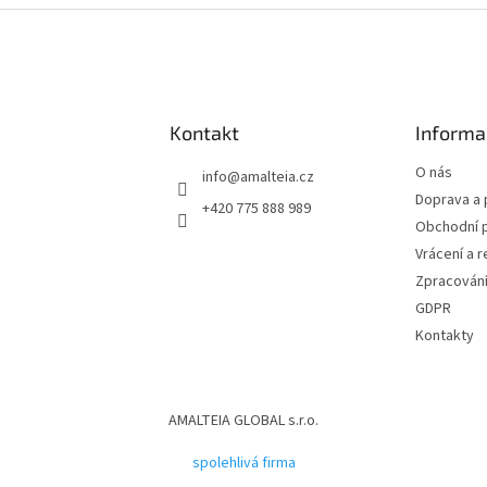
Kontakt
Informa
O nás
info
@
amalteia.cz
Doprava a 
+420 775 888 989
Obchodní 
Vrácení a 
Zpracování
GDPR
Kontakty
AMALTEIA GLOBAL s.r.o.
spolehlivá firma