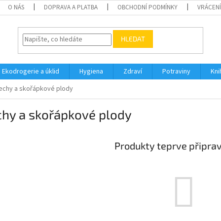
O NÁS
DOPRAVA A PLATBA
OBCHODNÍ PODMÍNKY
VRÁCENÍ
HLEDAT
Ekodrogerie a úklid
Hygiena
Zdraví
Potraviny
Kni
echy a skořápkové plody
chy a skořápkové plody
Produkty teprve připra