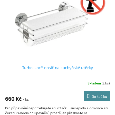
Turbo-Loc® nosič na kuchyňské utěrky
Skladem
(2 ks)
Průměrné
hodnocení
produktu
Do košíku
660 Kč
je
/ ks
5,0
Pro připevnění nepotřebujete ani vrtačku, ani lepidlo a dokonce ani
z
čekání 24 hodin od upevnění, prostě jen přitsknete na...
5