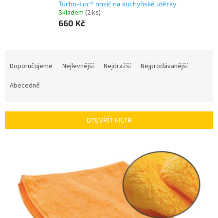
Turbo-Loc® nosič na kuchyňské utěrky
Skladem
(2 ks)
660 Kč
Ř
a
Doporučujeme
Nejlevnější
Nejdražší
Nejprodávanější
z
e
Abecedně
n
í
p
OTEVŘÍT FILTR
r
o
V
d
ý
u
p
k
i
t
s
ů
p
r