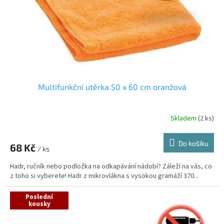
o
d
u
k
t
ů
Multifunkční utěrka 50 x 60 cm oranžová
Skladem
(2 ks)
Průměrné
hodnocení
produktu
Do košíku
68 Kč
je
/ ks
5,0
Hadr, ručník nebo podložka na odkapávání nádobí? Záleží na vás, co
z
z toho si vyberete! Hadr z mikrovlákna s vysokou gramáží 370...
5
hvězdiček.
Poslední
kousky