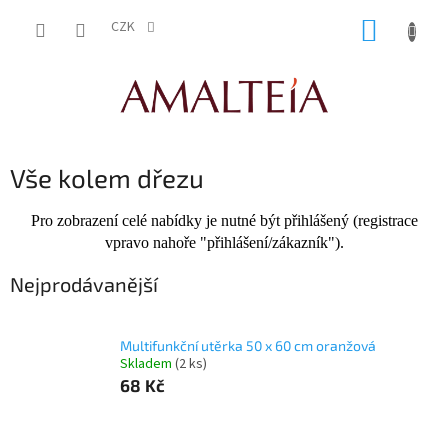
Přejít
NÁKUP
na
CZK
obsah
KOŠÍK
Vše kolem dřezu
Pro zobrazení celé nabídky je nutné být přihlášený (registrace
vpravo nahoře "přihlášení/zákazník").
Nejprodávanější
Multifunkční utěrka 50 x 60 cm oranžová
Skladem
(2 ks)
68 Kč