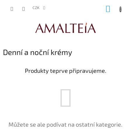
Přejít
NÁKUP
na
CZK
obsah
KOŠÍK
Denní a noční krémy
Produkty teprve připravujeme.
Můžete se ale podívat na ostatní kategorie.