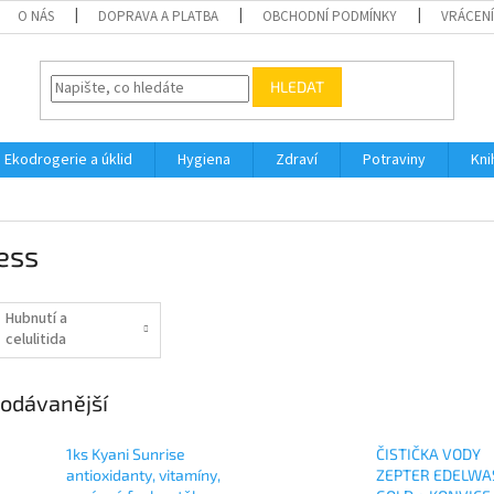
O NÁS
DOPRAVA A PLATBA
OBCHODNÍ PODMÍNKY
VRÁCENÍ
HLEDAT
Ekodrogerie a úklid
Hygiena
Zdraví
Potraviny
Kni
ess
Hubnutí a
celulitida
odávanější
1ks Kyani Sunrise
ČISTIČKA VODY
antioxidanty, vitamíny,
ZEPTER EDELWA