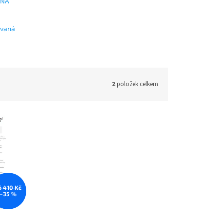
 NA
ovaná
2
položek celkem
6 410 Kč
–35 %