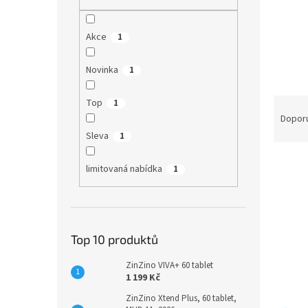
n
e
l
Akce
1
Novinka
1
Ř
Top
1
a
Dopor
z
Sleva
1
e
V
n
limitovaná nabídka
1
ý
í
p
p
i
r
s
o
p
d
Top 10 produktů
r
u
ZinZino VIVA+ 60 tablet
o
k
1 199 Kč
d
t
u
ů
ZinZino Xtend Plus, 60 tablet,