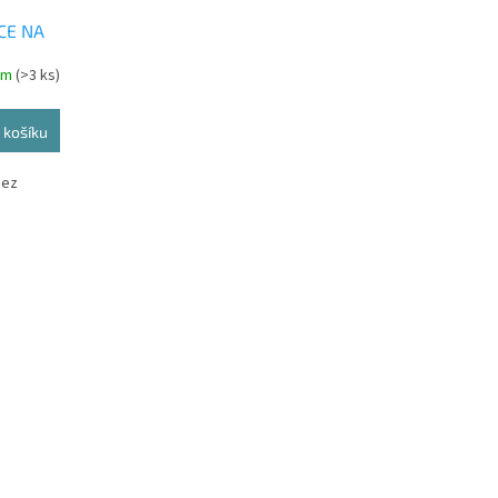
CE NA
ka
em
(>3 ks)
M
 košíku
bez