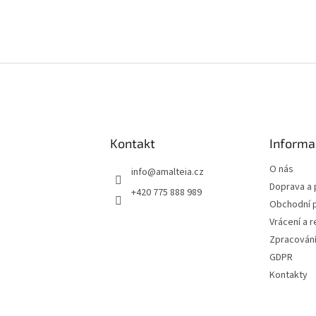
v
k
y
v
ý
p
i
s
u
Kontakt
Informa
O nás
info
@
amalteia.cz
Doprava a 
+420 775 888 989
Obchodní 
Vrácení a 
Zpracování
GDPR
Kontakty