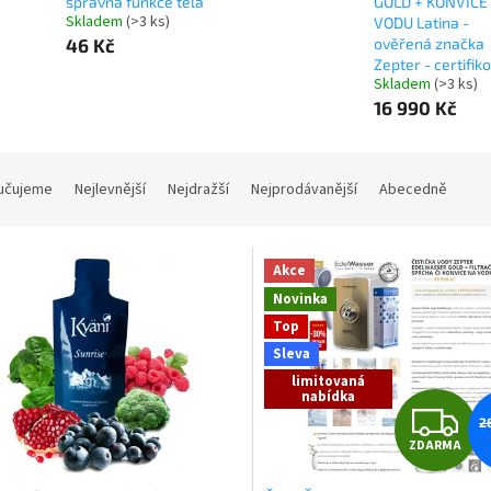
správná funkce těla
GOLD + KONVICE
Skladem
(>3 ks)
VODU Latina -
46 Kč
ověřená značka
Zepter - certifik
Skladem
(>3 ks)
16 990 Kč
učujeme
Nejlevnější
Nejdražší
Nejprodávanější
Abecedně
Akce
Novinka
Top
Sleva
limitovaná
nabídka
Z
2
ZDARMA
D