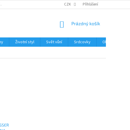
 A REKLAMACE ZBOŽÍ
ZPRACOVÁNÍ OSOBNÍCH ÚDAJŮ
CZK
Přihlášení
GDPR
NÁKUPNÍ
Prázdný košík
KOŠÍK
hy
Životní styl
Svět vůní
Srdcovky
Obchodní podm
SSER