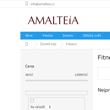
Přejít
info@amalteia.cz
na
obsah
Akce
Peníze
Domov
Dětský svět
Domů
Životní styl
Fitness
P
Fitn
o
s
Cena
t
r
46
Kč
16990
Kč
a
n
Nejpr
n
í
p
a
Na skladě
2