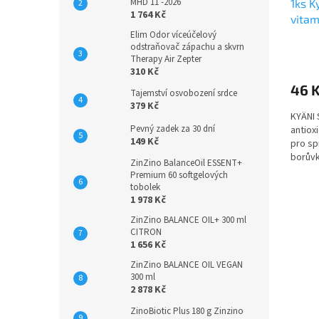
MHD 11 -2026
1ks K
k
1 764 Kč
vitam
t
Elim Odor víceúčelový
ů
odstraňovač zápachu a skvrn
Průmě
Therapy Air Zepter
hodno
310 Kč
produ
46 
je
Tajemství osvobození srdce
4,4
379 Kč
KYÄNI 
z
Pevný zadek za 30 dní
antiox
5
149 Kč
pro sp
hvězdi
borůvk
ZinZino BalanceOil ESSENT+
Premium 60 softgelových
tobolek
1 978 Kč
ZinZino BALANCE OIL+ 300 ml
CITRON
1 656 Kč
ZinZino BALANCE OIL VEGAN
300 ml
2 878 Kč
ZinoBiotic Plus 180 g Zinzino