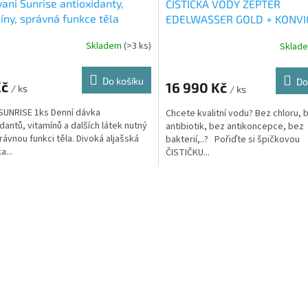
yani Sunrise antioxidanty,
ČISTIČKA VODY ZEPTER
A
íny, správná funkce těla
EDELWASSER GOLD + KONVI
VODU Latina - ověřená znač
R
Skladem
(>3 ks)
Sklad
rné
Zepter - certifikovaná
cení
ktu
Do košíku
Do
Kč
16 990 Kč
/ ks
/ ks
A
SUNRISE 1ks Denní dávka
Chcete kvalitní vodu? Bez chloru, 
idantů, vitamínů a dalších látek nutný
antibiotik, bez antikoncepce, bez
rávnou funkci těla. Divoká aljašská
bakterií,..? Pořiďte si špičkovou
ček.
a...
ČISTIČKU...
O
v
l
á
d
a
c
í
p
r