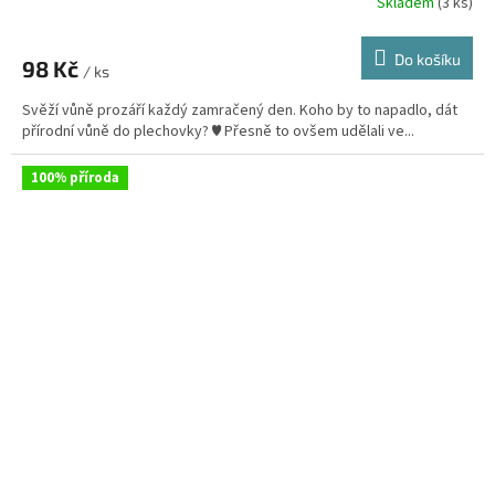
Skladem
(3 ks)
Do košíku
98 Kč
/ ks
Svěží vůně prozáří každý zamračený den. Koho by to napadlo, dát
přírodní vůně do plechovky? ♥ Přesně to ovšem udělali ve...
100% příroda