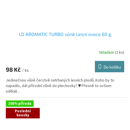
LD AROMATIC TURBO vůně Lesní ovoce 60 g
Skladem
(2 ks)
Do košíku
98 Kč
/ ks
Jedinečnou vůně čerstvě natrhaných lesních plodů. Koho by to
napadlo, dát přírodní vůně do plechovky? ♥ Přesně to ovšem
udělali...
100% příroda
Poslední
kousky