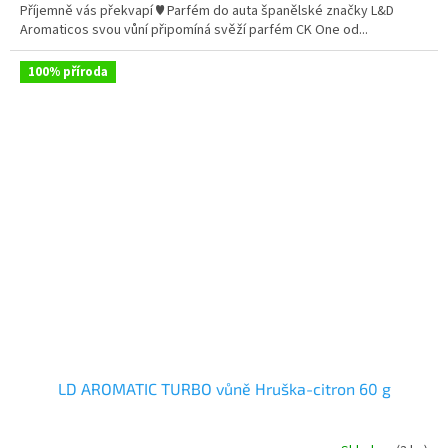
Příjemně vás překvapí ♥ Parfém do auta španělské značky L&D
Aromaticos svou vůní připomíná svěží parfém CK One od...
100% příroda
LD AROMATIC TURBO vůně Hruška-citron 60 g