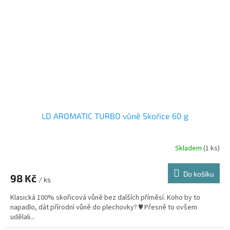
LD AROMATIC TURBO vůně Skořice 60 g
Skladem
(1 ks)
Do košíku
98 Kč
/ ks
Klasická 100% skořicová vůně bez dalších příměsí. Koho by to
napadlo, dát přírodní vůně do plechovky? ♥ Přesně to ovšem
udělali...