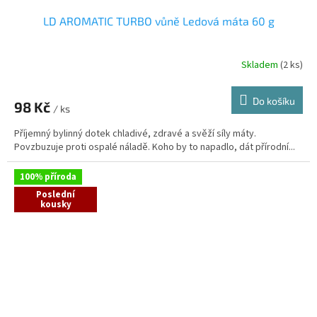
LD AROMATIC TURBO vůně Ledová máta 60 g
Skladem
(2 ks)
Do košíku
98 Kč
/ ks
Příjemný bylinný dotek chladivé, zdravé a svěží síly máty.
Povzbuzuje proti ospalé náladě. Koho by to napadlo, dát přírodní...
100% příroda
Poslední
kousky