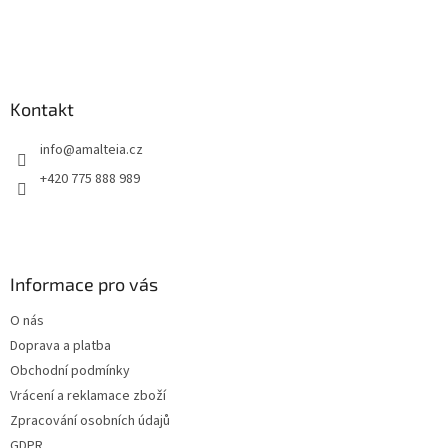
u
Kontakt
info
@
amalteia.cz
+420 775 888 989
Informace pro vás
O nás
Doprava a platba
Obchodní podmínky
Vrácení a reklamace zboží
Zpracování osobních údajů
GDPR