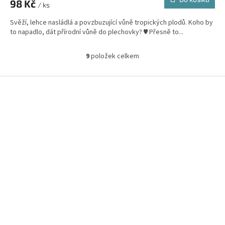
98 Kč
/ ks
Svěží, lehce nasládlá a povzbuzující vůně tropických plodů. Koho by
to napadlo, dát přírodní vůně do plechovky? ♥ Přesně to...
9
položek celkem
O
v
l
Z
á
á
d
p
a
a
c
t
í
í
p
r
v
k
y
v
ý
p
i
s