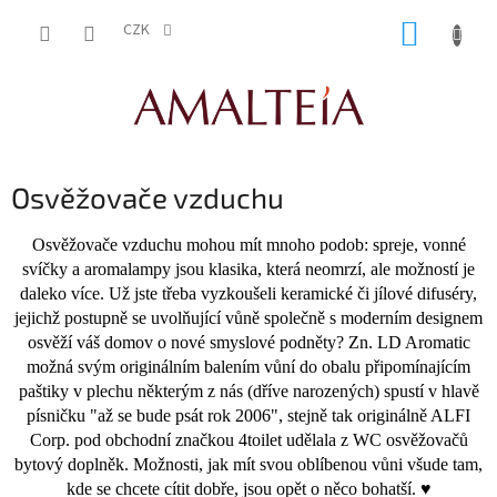
Přejít
NÁKUP
na
CZK
obsah
KOŠÍK
Osvěžovače vzduchu
Osvěžovače vzduchu mohou mít mnoho podob: spreje, vonné
svíčky a aromalampy jsou klasika, která neomrzí, ale možností je
daleko více. Už jste třeba vyzkoušeli keramické či jílové difuséry,
jejichž postupně se uvolňující vůně společně s moderním designem
osvěží váš domov o nové smyslové podněty? Zn. LD Aromatic
možná svým originálním balením vůní do obalu připomínajícím
paštiky v plechu některým z nás (dříve narozených) spustí v hlavě
písničku "až se bude psát rok 2006", stejně tak originálně ALFI
Corp. pod obchodní značkou 4toilet udělala z WC osvěžovačů
bytový doplněk. Možnosti, jak mít svou oblíbenou vůni všude tam,
kde se chcete cítit dobře, jsou opět o něco bohatší. ♥