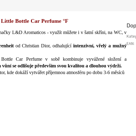
ttle Bottle Car Perfume °F
Dop
načky L&D Aromaticos - využít můžete i v šatní skříni, na WC, v
Kate
EAN
:
enheit
od Christian Dior, odhalující
intenzivní, vřelý a mužný
ottle Car Perfume v sobě kombinuje vyvážené složení a
vůní se odlišuje především svou kvalitou a dlouhou výdrží.
tor, kde dokáží vytvářet příjemnou atmosféru po dobu 3-6 měsíců