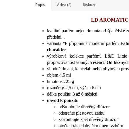
Popis
Videa (2)
Diskuze
LD AROMATIC Li
kvalitní p
arfém nejen do auta od španělské z
předsíni...
varianta °F
připomíná moderní parfém
Fahr
charakter
výrobková kolekce
parfémů L&D Little B
propracovanost vonných esencí.
Od běžných 
vhodné do aut, kanceláří nebo obytných pros
objem 4,5 ml
hmotnost: 25 g
rozměr: ø 2,5 cm, výška 6 cm
délka použití: 3 až 6 měsíců
návod k použití:
odšroubujte dřevěný difuzor
odstraňte plastovou zátku
zašroubujte zpět dřevěný difuzor
otočte krátce lahvičku dnem vzhůru