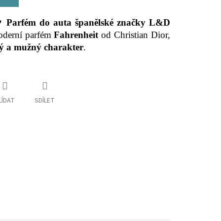
 ♥ Parfém do auta španělské značky L&D
oderní parfém
Fahrenheit
od Christian Dior,
lý a mužný charakter
.
LÍDAT
SDÍLET