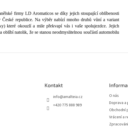
ělské firmy LD Aromaticos se díky jejich stoupající oblíbenosti
 v České republice. Na výběr nabízí mnoho druhů vůní a variant
ky) které okouzlí a mile překvapí vás i vaše spolujezdce. Jejich
a oblíbí natolik, že se stanou neodmyslitelnou součástí automobilu
Kontakt
Informa
O nás
info
@
amalteia.cz
Doprava a 
+420 775 888 989
Obchodní 
Vrácení a 
Zpracování