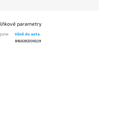
lňkové parametry
gorie
:
Vůně do auta
8410202330119