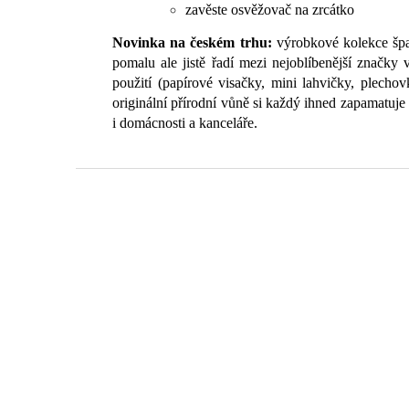
zavěste osvěžovač na zrcátko
Novinka na českém trhu:
výrobkové kolekce špan
pomalu ale jistě řadí mezi nejoblíbenější značky
použití (papírové visačky, mini lahvičky, plechov
originální přírodní vůně si každý ihned zapamatuje 
i domácnosti a kanceláře.
Z
á
p
a
t
í