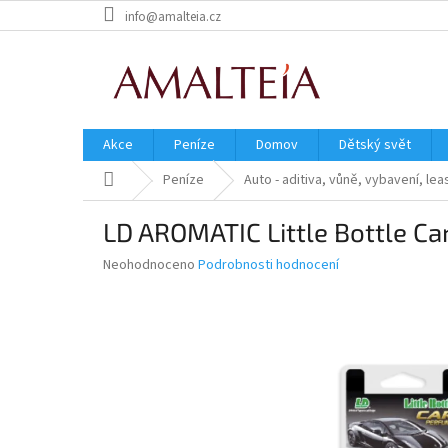
Přejít
info@amalteia.cz
na
obsah
Akce
Peníze
Domov
Dětský svět
Domů
Peníze
Auto - aditiva, vůně, vybavení, lea
LD AROMATIC Little Bottle Ca
Průměrné
Neohodnoceno
Podrobnosti hodnocení
hodnocení
produktu
je
0,0
z
5
hvězdiček.