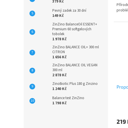
379 Kč
Přírod
problé
Pevný zadek za 30 dní
149 Kč
ZinZino BalanceOil ESSENT+
Premium 60 softgelových
tobolek
1 978 Kč
ZinZino BALANCE OIL+ 300 ml
CITRON
1 656 Kč
ZinZino BALANCE OIL VEGAN
300 ml
2 878 Kč
ZinoBiotic Plus 180 g Zinzino
Propo
1 240 Kč
Balance test ZinZino
1 798 Kč
Průmě
hodno
produ
219
je
5,0