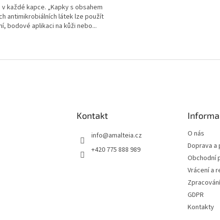
 v každé kapce. „Kapky s obsahem
ch antimikrobiálních látek lze použít
ní, bodové aplikaci na kůži nebo...
ček.
O
v
l
á
d
a
c
í
Kontakt
Informa
p
r
O nás
info
@
amalteia.cz
v
Doprava a 
+420 775 888 989
k
Obchodní 
y
v
Vrácení a 
ý
Zpracování
p
GDPR
i
s
Kontakty
u