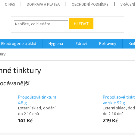
O NÁS
DOPRAVA A PLATBA
OBCHODNÍ PODMÍNKY
VRÁCENÍ
HLEDAT
Ekodrogerie a úklid
Hygiena
Zdraví
Potraviny
Kni
tury
nné tinktury
odávanější
Propolisová tinktura
Propolisová tink
48 g
ve skle 92 g
Externí sklad, dodání
Externí sklad, dod
do 2-10 dnů
do 2-10 dnů
141 Kč
219 Kč