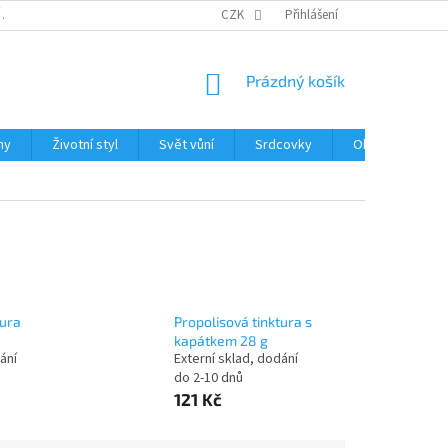
 A REKLAMACE ZBOŽÍ
ZPRACOVÁNÍ OSOBNÍCH ÚDAJŮ
CZK
Přihlášení
GDPR
NÁKUPNÍ
Prázdný košík
KOŠÍK
hy
Životní styl
Svět vůní
Srdcovky
Obchodní podm
tura
Propolisová tinktura s
kapátkem 28 g
ání
Externí sklad, dodání
do 2-10 dnů
121 Kč