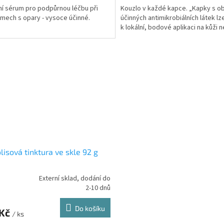
ní sérum pro podpůrnou léčbu při
Kouzlo v každé kapce. „Kapky s 
z
mech s opary - vysoce účinné.
účinných antimikrobiálních látek lz
5
k lokální, bodové aplikaci na kůži n
hvězdiček.
lisová tinktura ve skle 92 g
Externí sklad, dodání do
rné
2-10 dnů
cení
ktu
Do košíku
 Kč
/ ks