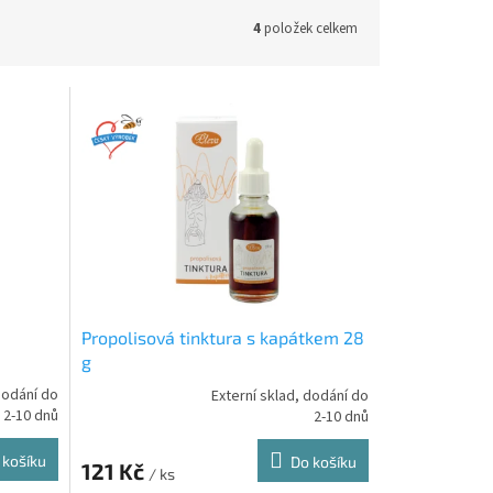
4
položek celkem
Propolisová tinktura s kapátkem 28
g
dodání do
Externí sklad, dodání do
Průměrné
2-10 dnů
2-10 dnů
hodnocení
produktu
 košíku
Do košíku
121 Kč
je
/ ks
5,0