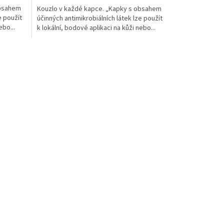
obsahem
Kouzlo v každé kapce. „Kapky s obsahem
z
e použít
účinných antimikrobiálních látek lze použít
5
ebo...
k lokální, bodové aplikaci na kůži nebo...
hvězdiček.