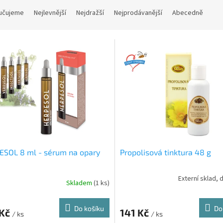
učujeme
Nejlevnější
Nejdražší
Nejprodávanější
Abecedně
ESOL 8 ml - sérum na opary
Propolisová tinktura 48 g
Externí sklad, 
Skladem
(1 ks)
Průměrné
hodnocení
produktu
Do košíku
Do
 Kč
141 Kč
je
/ ks
/ ks
5,0