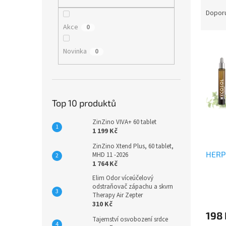
Ř
n
a
e
Dopor
z
l
Akce
0
e
V
n
Novinka
0
ý
í
p
p
i
r
s
o
p
d
Top 10 produktů
r
u
o
k
ZinZino VIVA+ 60 tablet
1 199 Kč
d
t
u
ů
ZinZino Xtend Plus, 60 tablet,
HERP
k
MHD 11 -2026
1 764 Kč
t
ů
Elim Odor víceúčelový
odstraňovač zápachu a skvrn
Therapy Air Zepter
310 Kč
198
Tajemství osvobození srdce