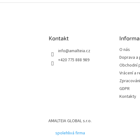
Kontakt
Informa
O nás
info
@
amalteia.cz
Doprava a 
+420 775 888 989
Obchodní 
Vrácení a 
Zpracování
GDPR
Kontakty
AMALTEIA GLOBAL s.r.o.
spolehlivá firma