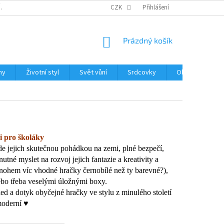
 A REKLAMACE ZBOŽÍ
ZPRACOVÁNÍ OSOBNÍCH ÚDAJŮ
CZK
Přihlášení
GDPR
NÁKUPNÍ
Prázdný košík
KOŠÍK
hy
Životní styl
Svět vůní
Srdcovky
Obchodní podm
i pro školáky
e jejich skutečnou pohádkou na zemi, plné bezpečí,
tné myslet na rozvoj jejich fantazie a kreativity a
 mnohem víc vhodné hračky černobílé než ty barevné?),
o třeba veselými úložnými boxy.
hled a dotyk obyčejné hračky ve stylu z minulého století
moderní ♥