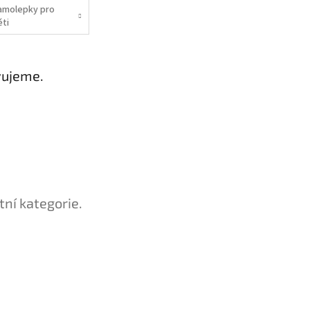
amolepky pro
ěti
vujeme.
tní kategorie.