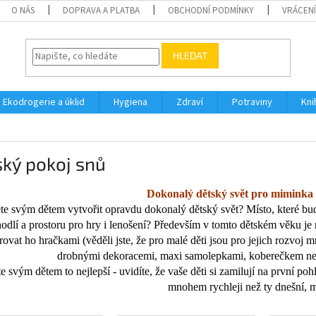
O NÁS
DOPRAVA A PLATBA
OBCHODNÍ PODMÍNKY
VRÁCENÍ
HLEDAT
Ekodrogerie a úklid
Hygiena
Zdraví
Potraviny
Kni
ký pokoj snů
Dokonalý dětský svět pro miminka 
te svým dětem vytvořit opravdu dokonalý dětský svět? Místo, které bud
odlí a prostoru pro hry i lenošení? Především v tomto dětském věku je nu
ovat ho hračkami (věděli jste, že pro malé děti jsou pro jejich rozvoj
drobnými dekoracemi, maxi samolepkami, koberečkem neb
e svým dětem to nejlepší - uvidíte, že vaše děti si zamilují na první po
mnohem rychleji než ty dnešní, 