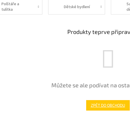
Polštáře a
S
Dětské bydlení
tulítka
d
Produkty teprve připra
Můžete se ale podívat na osta
ZPĚT DO OBCHODU