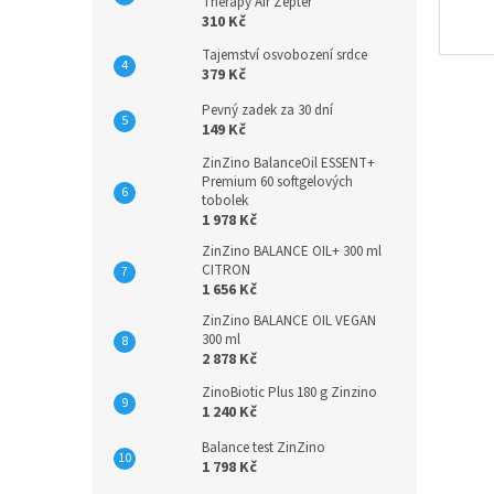
n
Therapy Air Zepter
310 Kč
e
l
Tajemství osvobození srdce
379 Kč
Pevný zadek za 30 dní
149 Kč
ZinZino BalanceOil ESSENT+
Premium 60 softgelových
tobolek
1 978 Kč
ZinZino BALANCE OIL+ 300 ml
CITRON
1 656 Kč
ZinZino BALANCE OIL VEGAN
300 ml
2 878 Kč
ZinoBiotic Plus 180 g Zinzino
1 240 Kč
Balance test ZinZino
1 798 Kč