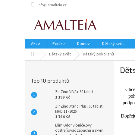
Přejít
info@amalteia.cz
na
obsah
Akce
Peníze
Domov
Dětský svět
Domů
Dětský svět
Dětský pokoj snů
P
Děts
o
s
Top 10 produktů
t
r
Chce
ZinZino VIVA+ 60 tablet
a
poh
1 199 Kč
n
podpor
ZinZino Xtend Plus, 60 tablet,
n
MHD 11 -2026
í
Dopřejt
1 764 Kč
p
Elim Odor víceúčelový
a
odstraňovač zápachu a skvrn