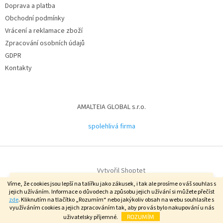
Doprava a platba
Obchodní podmínky
Vrácení a reklamace zboží
Zpracování osobních údajů
GDPR
Kontakty
AMALTEIA GLOBAL s.r.o.
spolehlivá firma
Vytvořil Shoptet
Přidejte se k nám a už vám nic neunikne ❤️. Co všechno získáte
Víme, že cookies jsou lepší na talířku jako zákusek, i tak ale prosíme o váš souhlas s
"obyčejnou registrací"? 1. Uvidíte CELOU nabídku e-shopu. 2. Možnost
jejich užíváním. Informace o důvodech a způsobu jejich užívání si můžete přečíst
nákupu vybraných produktů za VIP ceny. 3. Možnost pronakupovat se
Copyright 2026
AMALTEIA.cz
. Všechna práva vyhrazena.
zde
. Kliknutím na tlačítko „Rozumím“ nebo jakýkoliv obsah na webu souhlasíte s
na věrnostní slevy ve výši až 5 %.
využíváním cookies a jejich zpracováním tak, aby pro vás bylo nakupování u nás
uživatelsky příjemné.
ROZUMÍM