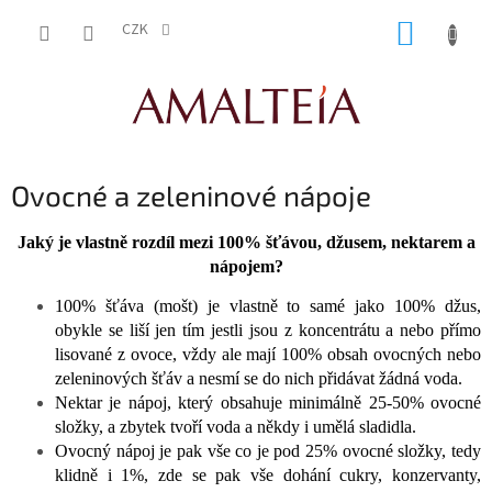
Přejít
NÁKUP
na
CZK
obsah
KOŠÍK
Ovocné a zeleninové nápoje
Jaký je vlastně rozdíl mezi 100% šťávou, džusem, nektarem a
nápojem?
100% šťáva (mošt) je vlastně to samé jako 100% džus,
obykle se liší jen tím jestli jsou z koncentrátu a nebo přímo
lisované z ovoce, vždy ale mají 100% obsah ovocných nebo
zeleninových šťáv a nesmí se do nich přidávat žádná voda.
Nektar je nápoj, který obsahuje minimálně 25-50% ovocné
složky, a zbytek tvoří voda a někdy i umělá sladidla.
Ovocný nápoj je pak vše co je pod 25% ovocné složky, tedy
klidně i 1%, zde se pak vše dohání cukry, konzervanty,