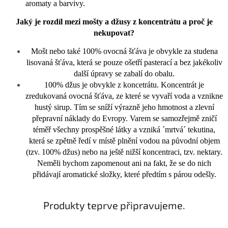
aromaty a barvivy.
Jaký je rozdíl mezi mošty a džusy z koncentrátu a proč je
nekupovat?
Mošt nebo také 100% ovocná šťáva je obvykle za studena
lisovaná šťáva, která se pouze ošetří pasterací a bez jakékoliv
další úpravy se zabalí do obalu.
100% džus je obvykle z koncetrátu. Koncentrát je
zredukovaná ovocná šťáva, ze které se vyvaří voda a vznikne
hustý sirup. Tím se sníží výrazně jeho hmotnost a zlevní
přepravní náklady do Evropy. Varem se samozřejmě zničí
téměř všechny prospěšné látky a vzniká ´mrtvá´ tekutina,
která se zpětně ředí v místě plnění vodou na původní objem
(tzv. 100% džus) nebo na ještě nižší koncentraci, tzv. nektary.
Neměli bychom zapomenout ani na fakt, že se do nich
přidávají aromatické složky, které předtím s párou odešly.
Produkty teprve připravujeme.