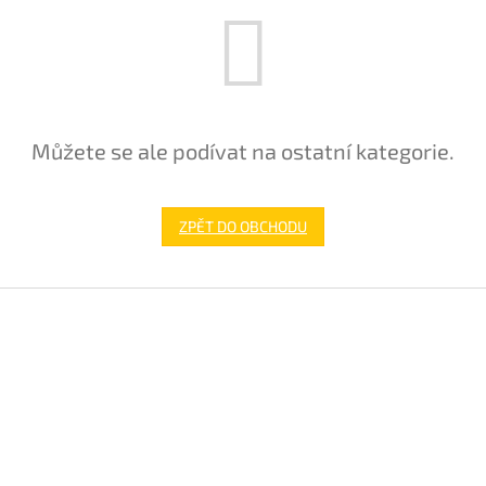
Můžete se ale podívat na ostatní kategorie.
ZPĚT DO OBCHODU
Z
á
p
a
t
í