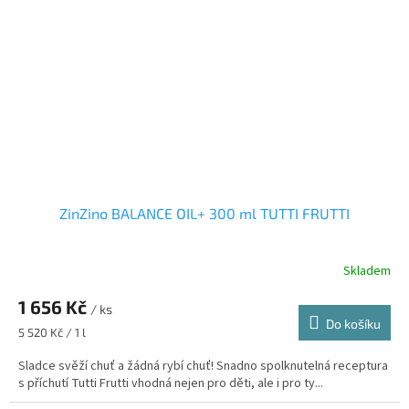
ZinZino BALANCE OIL+ 300 ml TUTTI FRUTTI
Skladem
Průměrné
hodnocení
1 656 Kč
produktu
/ ks
je
Do košíku
Měrná
5 520 Kč / 1 l
4,4
cena:
z
Sladce svěží chuť a žádná rybí chuť! Snadno spolknutelná receptura
5
s příchutí Tutti Frutti vhodná nejen pro děti, ale i pro ty...
hvězdiček.