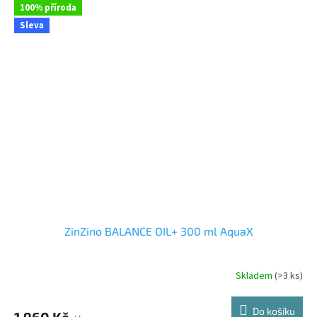
100% příroda
Sleva
ZinZino BALANCE OIL+ 300 ml AquaX
Skladem
(>3 ks)
Průměrné
hodnocení
produktu
Do košíku