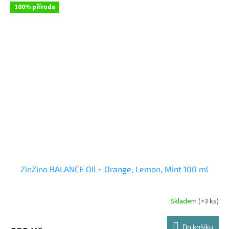
100% příroda
ZinZino BALANCE OIL+ Orange, Lemon, Mint 100 ml
Skladem
(>3 ks)
Průměrné
hodnocení
produktu
Do košíku