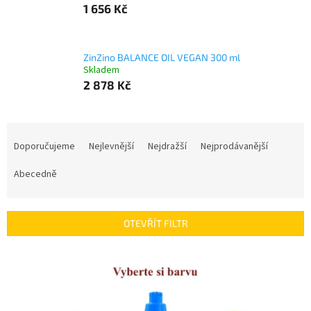
1 656 Kč
ZinZino BALANCE OIL VEGAN 300 ml
Skladem
2 878 Kč
Ř
a
Doporučujeme
Nejlevnější
Nejdražší
Nejprodávanější
z
e
Abecedně
n
í
p
OTEVŘÍT FILTR
r
o
V
d
ý
u
p
k
i