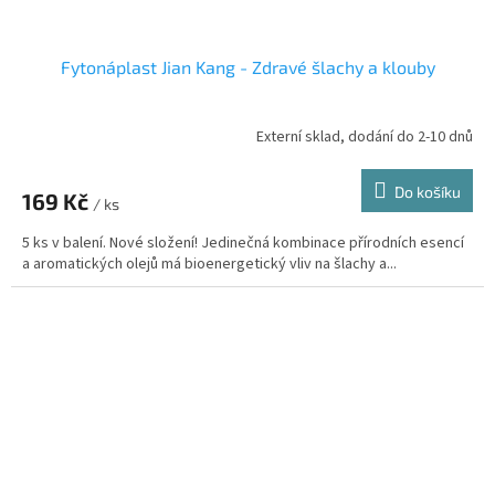
Fytonáplast Jian Kang - Zdravé šlachy a klouby
Externí sklad, dodání do 2-10 dnů
Průměrné
hodnocení
produktu
Do košíku
169 Kč
je
/ ks
5,0
5 ks v balení. Nové složení! Jedinečná kombinace přírodních esencí
z
a aromatických olejů má bioenergetický vliv na šlachy a...
5
hvězdiček.