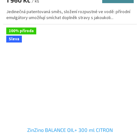
1 960 Kč
je
/ ks
4,0
Jedinečná patentovaná směs, složení rozpustné ve vodě: přírodní
z
emulgátory umožňují smíchat doplněk stravy s jakoukoli...
5
hvězdiček.
100% příroda
Sleva
ZinZino BALANCE OIL+ 300 ml CITRON