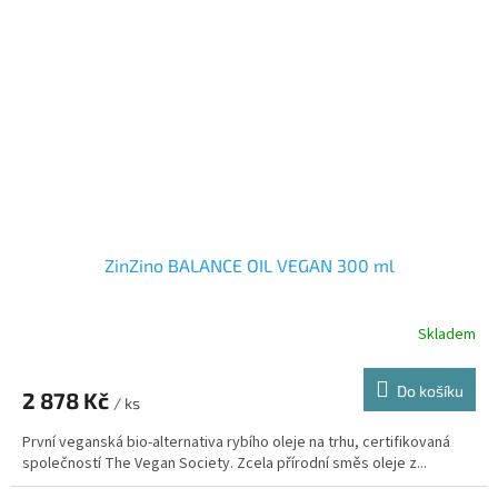
ZinZino BALANCE OIL VEGAN 300 ml
Skladem
Průměrné
hodnocení
produktu
Do košíku
2 878 Kč
je
/ ks
3,8
První veganská bio-alternativa rybího oleje na trhu, certifikovaná
z
společností The Vegan Society. Zcela přírodní směs oleje z...
5
hvězdiček.