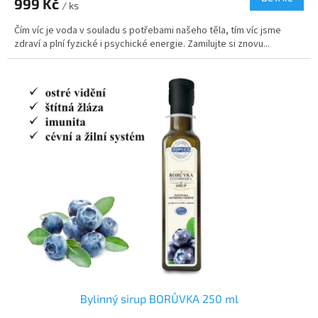
999 Kč
je
/ ks
4,8
Čím víc je voda v souladu s potřebami našeho těla, tím víc jsme
z
zdraví a plní fyzické i psychické energie. Zamilujte si znovu...
5
hvězdiček.
Bylinný sirup BORŮVKA 250 ml