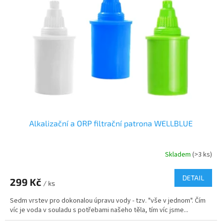
t
s
ů
p
r
o
d
u
k
t
ů
Alkalizační a ORP filtrační patrona WELLBLUE
Skladem
(>3 ks)
DETAIL
299 Kč
/ ks
Sedm vrstev pro dokonalou úpravu vody - tzv. "vše v jednom". Čím
víc je voda v souladu s potřebami našeho těla, tím víc jsme...