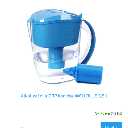
Alkalizační a ORP konvice WELLBLUE 3,5 l
Skladem
(>3 ks)
Průměrné
hodnocení
produktu
DETAIL