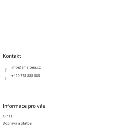
v
ý
p
i
s
u
Kontakt
info
@
amalteia.cz
+420 775 888 989
Informace pro vás
O nás
Doprava a platba