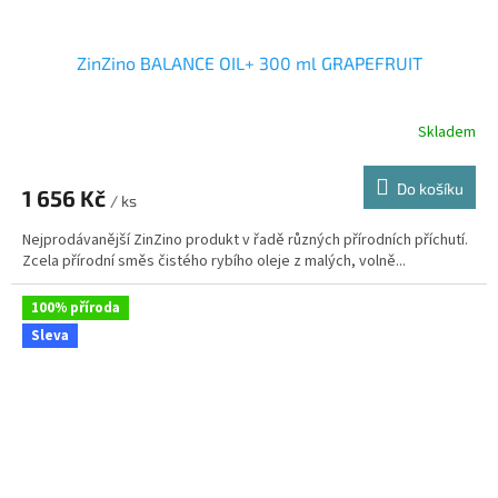
ZinZino BALANCE OIL+ 300 ml GRAPEFRUIT
Skladem
Průměrné
hodnocení
produktu
Do košíku
1 656 Kč
je
/ ks
4,0
Nejprodávanější ZinZino produkt v řadě různých přírodních příchutí.
z
Zcela přírodní směs čistého rybího oleje z malých, volně...
5
hvězdiček.
100% příroda
Sleva