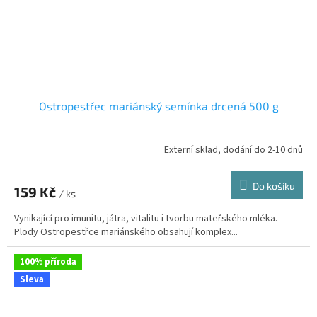
Ostropestřec mariánský semínka drcená 500 g
Externí sklad, dodání do 2-10 dnů
Do košíku
159 Kč
/ ks
Vynikající pro imunitu, játra, vitalitu i tvorbu mateřského mléka.
Plody Ostropestřce mariánského obsahují komplex...
100% příroda
Sleva