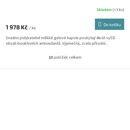
Skladem
(>3 ks)
Průměrné
hodnocení
produktu
Do košíku
1 978 Kč
je
/ ks
3,9
Snadno polykatelné měkké gelové kapsle poskytují 4krát vyšší
z
obsah bioaktivních antioxidantů. Výjimečná, zcela přírodní...
5
hvězdiček.
13
položek celkem
O
v
l
Z
á
á
d
p
a
a
c
t
í
í
p
r
v
k
y