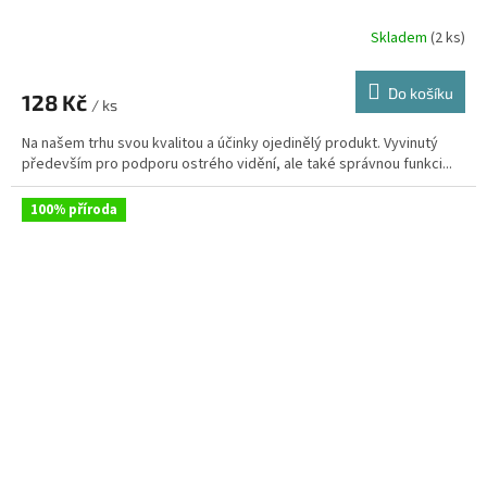
Skladem
(2 ks)
Průměrné
hodnocení
produktu
Do košíku
128 Kč
je
/ ks
5,0
Na našem trhu svou kvalitou a účinky ojedinělý produkt. Vyvinutý
z
především pro podporu ostrého vidění, ale také správnou funkci...
5
hvězdiček.
100% příroda