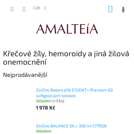
Přejít
NÁKUP
na
CZK
obsah
KOŠÍK
Křečové žíly, hemoroidy a jiná žilová
onemocnění
Nejprodávanější
ZinZino BalanceOil ESSENT+ Premium 60
softgelových tobolek
Skladem
(>3 ks)
1 978 Kč
ZinZino BALANCE OIL+ 300 ml CITRON
Skladem