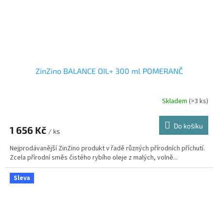
ZinZino BALANCE OIL+ 300 ml POMERANČ
Skladem
(>3 ks)
Průměrné
hodnocení
produktu
Do košíku
1 656 Kč
je
/ ks
4,0
Nejprodávanější ZinZino produkt v řadě různých přírodních příchutí.
z
Zcela přírodní směs čistého rybího oleje z malých, volně...
5
hvězdiček.
Sleva