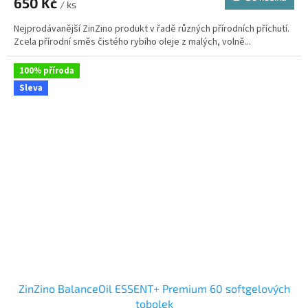
650 Kč
je
/ ks
3,6
Nejprodávanější ZinZino produkt v řadě různých přírodních příchutí.
z
Zcela přírodní směs čistého rybího oleje z malých, volně...
5
hvězdiček.
100% příroda
Sleva
ZinZino BalanceOil ESSENT+ Premium 60 softgelových
tobolek