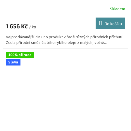
Skladem
Průměrné
hodnocení
produktu
Do košíku
1 656 Kč
je
/ ks
3,3
Nejprodávanější ZinZino produkt v řadě různých přírodních příchutí.
z
Zcela přírodní směs čistého rybího oleje z malých, volně...
5
hvězdiček.
100% příroda
Sleva