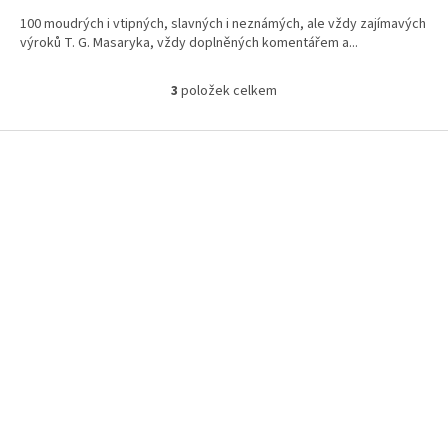
100 moudrých i vtipných, slavných i neznámých, ale vždy zajímavých
výroků T. G. Masaryka, vždy doplněných komentářem a...
3
položek celkem
O
v
l
Z
á
á
d
p
a
a
c
t
í
í
p
r
v
k
y
v
ý
p
i
s
u