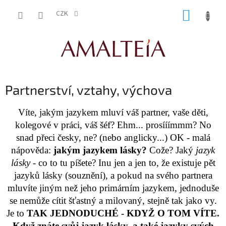
Přejít
NÁKUP
na
CZK
obsah
KOŠÍK
Partnerství, vztahy, výchova
Víte, jakým jazykem mluví váš partner, vaše děti,
kolegové v práci, váš šéf? Ehm... prosííímmm? No
snad přeci česky, ne? (nebo anglicky...) OK - malá
nápověda:
jakým jazykem lásky?
Cože? Jaký
jazyk
lásky -
co to tu píšete? Inu jen a jen to, že existuje pět
jazyků lásky (souznění), a pokud na svého partnera
mluvíte jiným než jeho primárním jazykem, jednoduše
se nemůže cítit šťastný a milovaný, stejně tak jako vy.
Je to
TAK JEDNODUCHÉ - KDYŽ O TOM VÍTE.
Když znáte svůj jazyk lásky, a také jazyky svých