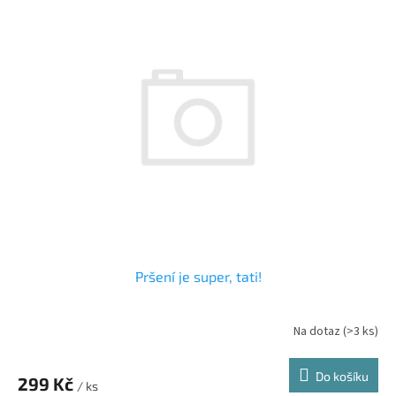
Pršení je super, tati!
Na dotaz
(>3 ks)
Do košíku
299 Kč
/ ks