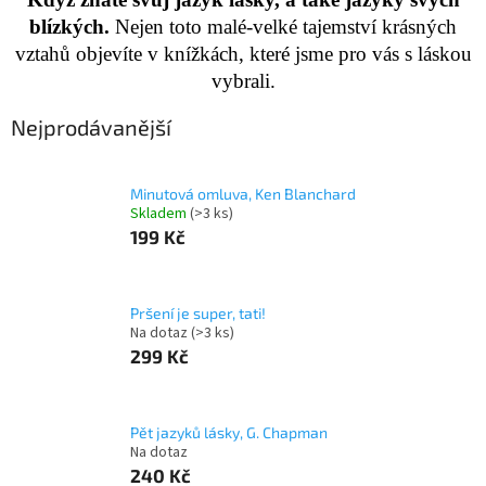
blízkých.
Nejen toto malé-velké tajemství krásných
vztahů objevíte v knížkách, které jsme pro vás s láskou
vybrali.
Nejprodávanější
Minutová omluva, Ken Blanchard
Skladem
(>3 ks)
199 Kč
Pršení je super, tati!
Na dotaz
(>3 ks)
299 Kč
Pět jazyků lásky, G. Chapman
Na dotaz
240 Kč