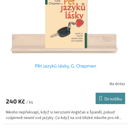
Pět jazyků lásky, G. Chapman
Na dotaz
Průměrné
hodnocení
produktu
Do košíku
240 Kč
je
/ ks
4,7
Nikoho nepřekvapí, když si nerozumí Angličan a Španěl, pokud
z
vzájemně neumí své jazyky. Co když na své blízké mluvíte pro ně...
5
hvězdiček.