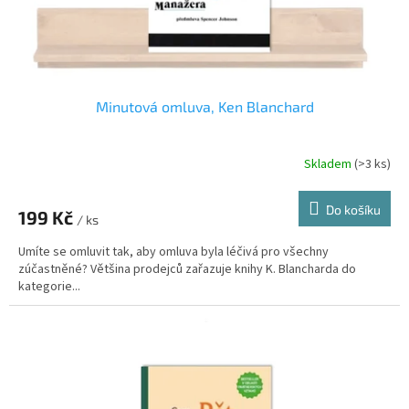
k
t
ů
Minutová omluva, Ken Blanchard
Skladem
(>3 ks)
Průměrné
hodnocení
produktu
Do košíku
199 Kč
je
/ ks
5,0
Umíte se omluvit tak, aby omluva byla léčivá pro všechny
z
zúčastněné? Většina prodejců zařazuje knihy K. Blancharda do
5
kategorie...
hvězdiček.