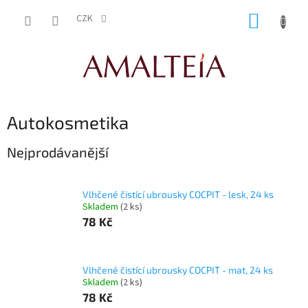
Přejít
NÁKUP
na
CZK
obsah
KOŠÍK
Autokosmetika
Nejprodávanější
Vlhčené čistící ubrousky COCPIT - lesk, 24 ks
Skladem
(2 ks)
78 Kč
Vlhčené čistící ubrousky COCPIT - mat, 24 ks
Skladem
(2 ks)
78 Kč