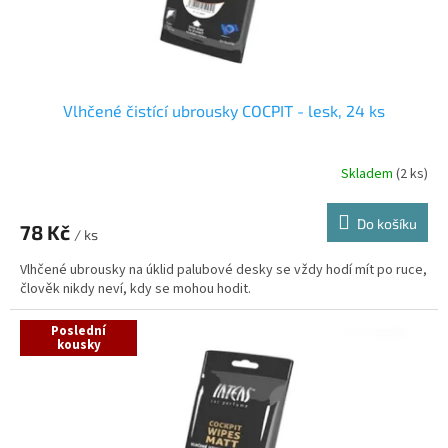
k
t
ů
Vlhčené čistící ubrousky COCPIT - lesk, 24 ks
Skladem
(2 ks)
Do košíku
78 Kč
/ ks
Vlhčené ubrousky na úklid palubové desky se vždy hodí mít po ruce,
člověk nikdy neví, kdy se mohou hodit.
Poslední
kousky