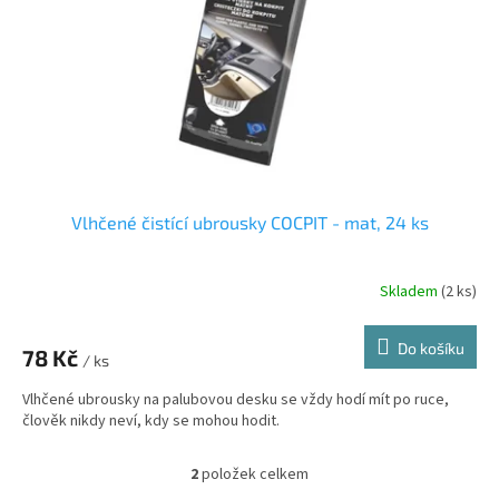
Vlhčené čistící ubrousky COCPIT - mat, 24 ks
Skladem
(2 ks)
Do košíku
78 Kč
/ ks
Vlhčené ubrousky na palubovou desku se vždy hodí mít po ruce,
člověk nikdy neví, kdy se mohou hodit.
2
položek celkem
O