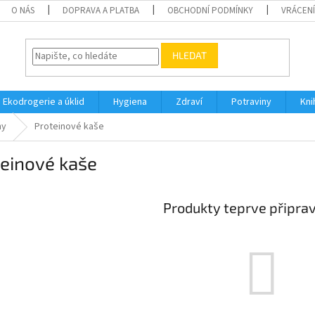
O NÁS
DOPRAVA A PLATBA
OBCHODNÍ PODMÍNKY
VRÁCENÍ
HLEDAT
Ekodrogerie a úklid
Hygiena
Zdraví
Potraviny
Kni
ny
Proteinové kaše
teinové kaše
Produkty teprve připra