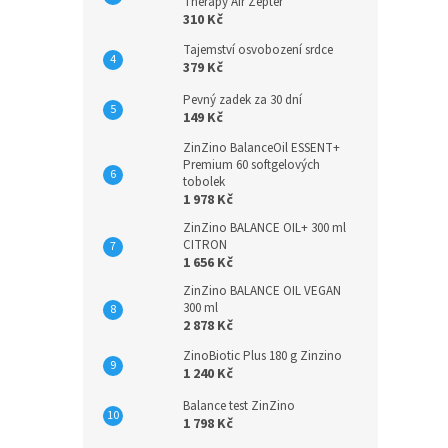
n
Therapy Air Zepter
310 Kč
e
l
Tajemství osvobození srdce
379 Kč
Pevný zadek za 30 dní
149 Kč
ZinZino BalanceOil ESSENT+
Premium 60 softgelových
tobolek
1 978 Kč
ZinZino BALANCE OIL+ 300 ml
CITRON
1 656 Kč
ZinZino BALANCE OIL VEGAN
300 ml
2 878 Kč
ZinoBiotic Plus 180 g Zinzino
1 240 Kč
Balance test ZinZino
1 798 Kč