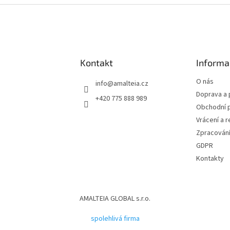
Kontakt
Informa
O nás
info
@
amalteia.cz
Doprava a 
+420 775 888 989
Obchodní 
Vrácení a 
Zpracování
GDPR
Kontakty
AMALTEIA GLOBAL s.r.o.
spolehlivá firma