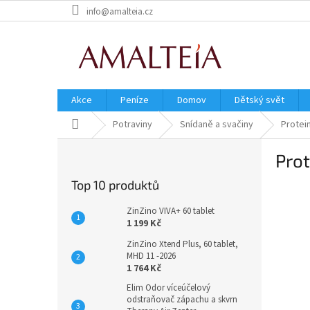
Přejít
info@amalteia.cz
na
obsah
Akce
Peníze
Domov
Dětský svět
Domů
Potraviny
Snídaně a svačiny
Protei
P
Pro
o
s
Top 10 produktů
t
r
ZinZino VIVA+ 60 tablet
a
1 199 Kč
n
ZinZino Xtend Plus, 60 tablet,
n
MHD 11 -2026
í
1 764 Kč
p
Elim Odor víceúčelový
a
odstraňovač zápachu a skvrn