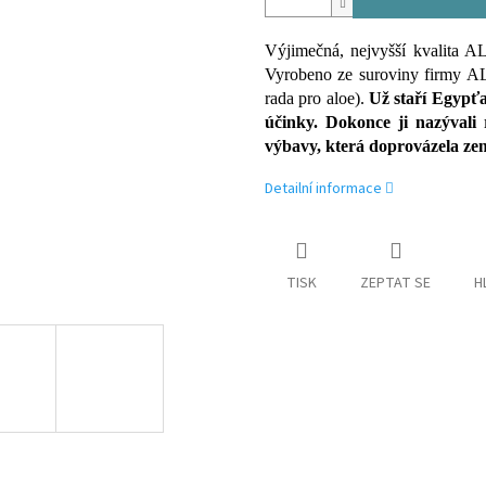
Výjimečná, nejvyšší kvalita AL
Vyrobeno ze suroviny firmy 
rada pro aloe).
Už staří Egypťa
účinky. Dokonce ji nazývali 
výbavy, která doprovázela zemř
Detailní informace
TISK
ZEPTAT SE
H