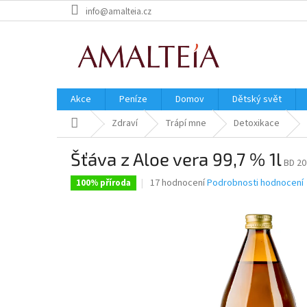
Přejít
info@amalteia.cz
na
obsah
Akce
Peníze
Domov
Dětský svět
Domů
Zdraví
Trápí mne
Detoxikace
Šťáva z Aloe vera 99,7 % 1l
BD 20
Průměrné
17 hodnocení
Podrobnosti hodnocení
100% příroda
hodnocení
produktu
je
4,9
z
5
hvězdiček.