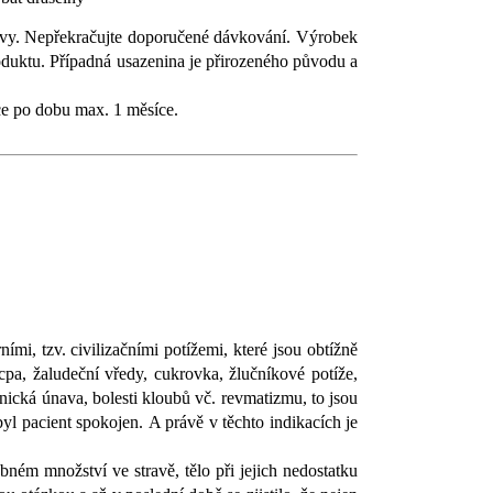
travy. Nepřekračujte doporučené dávkování. Výrobek
produktu. Případná usazenina je přirozeného původu a
ce po dobu max. 1 měsíce.
mi, tzv. civilizačními potížemi, které jsou obtížně
ácpa, žaludeční vředy, cukrovka, žlučníkové potíže,
onická únava, bolesti kloubů vč. revmatizmu, to jsou
yl pacient spokojen. A právě v těchto indikacích je
bném množství ve stravě, tělo při jejich nedostatku