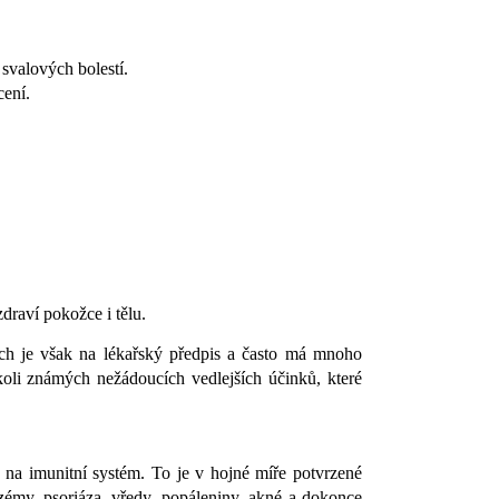
 svalových bolestí.
cení.
draví pokožce i tělu.
ch je však na lékařský předpis a často má mnoho
koli známých nežádoucích vedlejších účinků, které
a na imunitní systém. To je v hojné míře potvrzené
kzémy, psoriáza, vředy, popáleniny, akné a dokonce