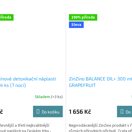
říroda
100% příroda
Sleva
ínové detoxikační náplasti
ZinZino BALANCE OIL+ 300 m
4 ks (7 nocí)
GRAPEFRUIT
Skladem
(>3 ks)
né
Průměrné
ní
hodnocení
u
produktu
č
1 656 Kč
Do košíku
Do 
je
4,0
levnější a třetí nejkvalitnější
Nejprodávanější ZinZino produkt v 
z
ové naplásti na českém trhu -
různých přírodních příchutí. Zcela př
5