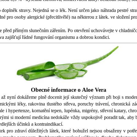
 doplněk stravy. Nejedná se o lék. Není určen jako náhrada pestré s
né pro osoby alergické (přecitlivělé) na některou z látek. ve složení 
 před přímým slunečním zářením. Po otevření uchovávejte v chladnič
va zajišťují řádné fungování organismu a dobrou kondici.
Obecné informace o Aloe Vera
 až nyní dokážeme plně docenit její skutečný význam při boji s moderní
emickými léky, rakovina tlustého střeva, poruchy trávení, chronická z
le i hypertenze, kornatění tepen, lupénka, migrény, střevní katary, chr
terými si moderní medicína nedokáže vždy uspokojivě poradit tak, aby b
lejších účinků a kontraindikací.
ek pro zdraví důležitých látek, které bohužel nejsou obsaženy v potře