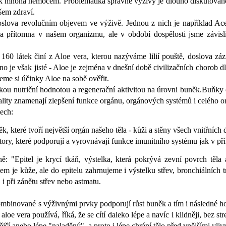
né k mnoha nemocem.
Problematika správné výživy je dlouho diskutovanou
ašem zdraví.
doslova revolučním objevem ve výživě. Jednou z nich je například Ac
a přítomna v našem organizmu, ale v období dospělosti jsme závislí
ě 160 látek činí z Aloe vera, kterou nazýváme lilií pouště, doslova z
no je však jisté - Aloe je zejména v dnešní době civilizačních choro
eme si účinky Aloe na sobě ověřit.
okou nutriční hodnotou a regenerační aktivitou na úrovni buněk.Buňky
ality znamenají zlepšení funkce orgánu, orgánových systémů i celého 
tech:
, které tvoří největší orgán našeho těla - kůži a stěny všech vnitřních du
ry, které podporují a vyrovnávají funkce imunitního systému jak v příp
ě: "Epitel je krycí tkáň, výstelka, která pokrývá zevní povrch těl
je kůže, ale do epitelu zahrnujeme i výstelku střev, bronchiálních tr
 i při zánětu střev nebo astmatu.
ombinované s výživnými prvky podporují růst buněk a tím i následné hoj
 aloe vera používá, říká, že se cítí daleko lépe a navíc i klidněji, be
jší anebo lépe "naladěný", a proto i lépe chrání tělo před vnějšími vliv