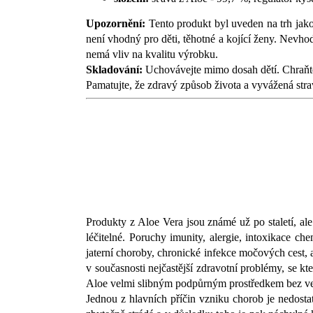
Upozornění:
Tento produkt byl uveden na trh jako
není vhodný pro děti, těhotné a kojící ženy. Nevhod
nemá vliv na kvalitu výrobku.
Skladování:
Uchovávejte mimo dosah dětí. Chraňte
Pamatujte, že zdravý způsob života a vyvážená stra
Produkty z Aloe Vera jsou známé už po staletí, ale
léčitelné. Poruchy imunity, alergie, intoxikace ch
jaterní choroby, chronické infekce močových cest, a
v současnosti nejčastější zdravotní problémy, se k
Aloe velmi slibným podpůrným prostředkem bez ved
Jednou z hlavních příčin vzniku chorob je nedostat