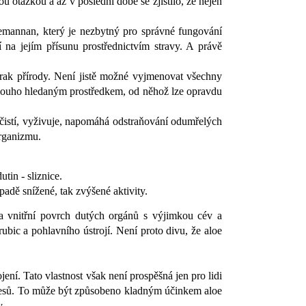
 otázkou a až v poslední době se zjistilo, že nejen
emannan, který je nezbytný pro správné fungování
 na jejím přísunu prostřednictvím stravy. A právě
ázrak přírody. Není jistě možné vyjmenovat všechny
b dlouho hledaným prostředkem, od něhož lze opravdu
 čistí, vyživuje, napomáhá odstraňování odumřelých
organizmu.
tin - sliznice.
adě snížené, tak zvýšené aktivity.
a a vnitřní povrch dutých orgánů s výjimkou cév a
ubic a pohlavního ústrojí. Není proto divu, že aloe
ení. Tato vlastnost však není prospěšná jen pro lidi
z stresů. To může být způsobeno kladným účinkem aloe
y.