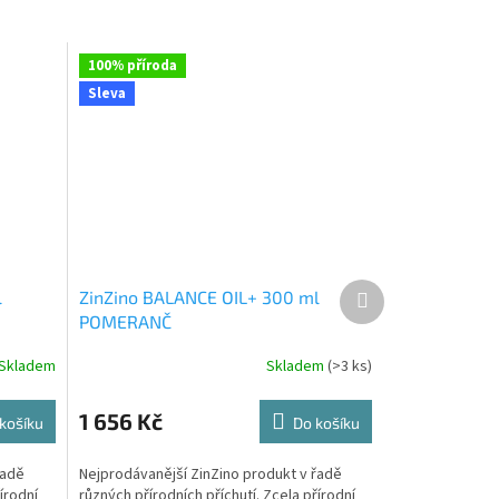
100% příroda
Sleva
Další
l
ZinZino BALANCE OIL+ 300 ml
produkt
POMERANČ
Skladem
Skladem
(>3 ks)
Průměrné
hodnocení
produktu
1 656 Kč
košíku
Do košíku
je
4,0
řadě
Nejprodávanější ZinZino produkt v řadě
z
írodní
různých přírodních příchutí. Zcela přírodní
5