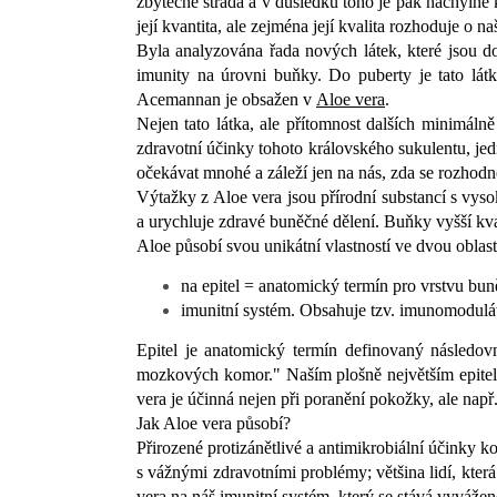
zbytečně strádá a v důsledku toho je pak náchyl
její kvantita, ale zejména její kvalita rozhoduje o n
Byla analyzována řada nových látek, které jsou 
imunity na úrovni buňky. Do puberty je tato látk
Acemannan je obsažen v
Aloe vera
.
Nejen tato látka, ale přítomnost dalších minimáln
zdravotní účinky tohoto královského sukulentu, jed
očekávat mnohé a záleží jen na nás, zda se rozhodn
Výtažky z Aloe vera jsou přírodní substancí s vys
a urychluje zdravé buněčné dělení. Buňky vyšší kv
Aloe působí svou unikátní vlastností ve dvou oblas
na epitel = anatomický termín pro vrstvu buněk
imunitní systém. Obsahuje tzv. imunomoduláto
Epitel je anatomický termín definovaný následovn
mozkových komor." Naším plošně největším epitelem 
vera je účinná nejen při poranění pokožky, ale např.
Jak Aloe vera působí?
Přirozené protizánětlivé a antimikrobiální účinky k
s vážnými zdravotními problémy; většina lidí, která
vera na náš imunitní systém, který se stává vyváženě