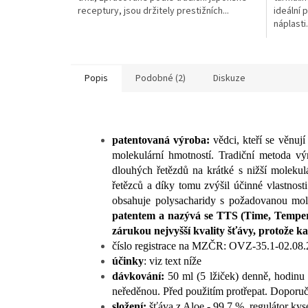
receptury, jsou držitely prestižních...
ideální 
hvězdiček.
hvězdič
náplasti.
Popis
Podobné (2)
Diskuze
patentovaná výroba:
vědci, kteří se věnuj
molekulární hmotností. Tradiční metoda v
dlouhých řetězdů na krátké s nižší moleku
řetězců a díky tomu zvýšil účinné vlastnos
obsahuje polysacharidy s požadovanou mole
patentem a nazývá se TTS (Time, Tempera
zárukou nejvyšší kvality šťávy, protože 
číslo registrace na MZČR: OVZ-35.1-02.08
účinky
: viz text níže
d
ávkování:
50 ml (5 lžiček) denně, hodinu
neředěnou. Před použitím protřepat. Doporuč
složení:
šťáva z Aloe - 99,7 %,
regulátor kys