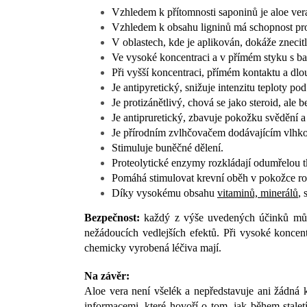
Vzhledem k přítomnosti saponinů je aloe ver
Vzhledem k obsahu ligninů má schopnost pro
V oblastech, kde je aplikován, dokáže znecitl
Ve vysoké koncentraci a v přímém styku s ba
Při vyšší koncentraci, přímém kontaktu a dl
Je antipyretický, snižuje intenzitu teploty pod
Je protizánětlivý, chová se jako steroid, ale 
Je antipruretický, zbavuje pokožku svědění a 
Je přírodním zvlhčovačem dodávajícím vlhk
Stimuluje buněčné dělení.
Proteolytické enzymy rozkládají odumřelou tká
Pomáhá stimulovat krevní oběh v pokožce roz
Díky vysokému obsahu
vitaminů, minerálů
, 
Bezpečnost:
každý z výše uvedených účinků může
nežádoucích vedlejších efektů. Při vysoké koncen
chemicky vyrobená léčiva mají.
Na závěr:
Aloe vera není všelék a nepředstavuje ani žádná k
informacemi, které hovoří o tom, jak během stalet