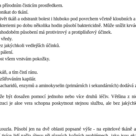
a přírodním čisticím prostředkem.
nikat do tkání.
ivět tkáň a odstranit bolest i hluboko pod povrchem včetně kloubních a
kteriemi po dobu několika hodin působí baktericidně. Může snížit krvá
ouhodobém působení má protivirový a protiplísňový účinek.
 vředy.
bez jakýchkoli vedlejších účinků.
pálení.
ost všem vrstvám pokožky.
ň, a tím čistí ránu.
šiřováním kapilár.
sacharidů, enzymů a aminokyselin (primárních i sekundárních) dodává z
 být dosažen pomocí jednoho nebo více druhů léčiv. Většina z ni
traci je aloe vera schopna poskytnout stejnou službu, ale bez jakých
ouzla. Působí jen na dvě oblasti popsané výše - na epitelové tkáně 
í tisíce lidí našlo úlevu při různých kožních problémech, jako jsou e