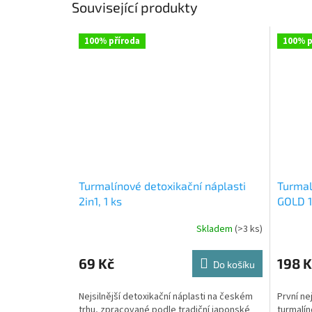
Související produkty
100% příroda
100% p
Turmalínové detoxikační náplasti
Turmal
2in1, 1 ks
GOLD 1
Skladem
(>3 ks)
Průměrné
Průměr
hodnocení
hodnoce
produktu
produkt
69 Kč
198 K
Do košíku
je
je
4,7
4,5
Nejsilnější detoxikační náplasti na českém
První nej
z
z
trhu, zpracované podle tradiční japonské
turmalín
5
5