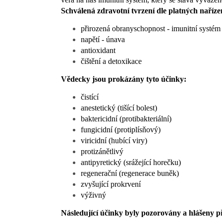
Schválená zdravotní tvrzení dle platných naříz
přirozená obranyschopnost - imunitní systém
napětí - únava
antioxidant
čištění a detoxikace
Vědecky jsou prokázány tyto účinky:
čistící
anestetický (tišící bolest)
baktericidní (protibakteriální)
fungicidní (protiplísňový)
viricidní (hubící viry)
protizánětlivý
antipyretický (srážející horečku)
regenerační (regenerace buněk)
zvyšující prokrvení
výživný
Následující účinky byly pozorovány a hlášeny p