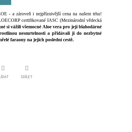
OE - a zároveň i nejpříznivější cena na našem trhu!
ALOECORP certifikované IASC (Mezinárodní vědecká
né si vážili všemocné Aloe vera pro její blahodárné
rostlinou nesmrtelnosti a přidávali ji do nezbytné
elé faraony na jejich poslední cestě.
LÍDAT
SDÍLET