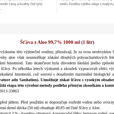
poměr ceny a kvality činí tyto
směs čistého rybího oleje z malých, 
ek.
hvězdiček.
..
Šťáva z Aloe 99,7% 1000 ml (1 litr)
í výzkumu této výjimečné rostliny, přiznávají, že za svou neobvyklou 
ýroby aloe však neumožňuje získání dlouhých polysacharidových řet
lární hmotností. Tato skutečnost byla důvodem hledání jiného způso
ti šťávy. Po několika letech výzkumů a zkoušek vypracovali vědci výr
kulární hmotností, což souvisí s dosažením maximální biologické a
ture adn Sanitation). Umožňuje získat šťávu s vysokým obsahem
každá etapa této výrobní metody podléhá přísným zkouškám a kontr
.2013-33863
 před jídlem. Před použitím se doporučuje rozředit vodou nebo ovoc
ená denní dávka (50 ml) obsahuje 49,85 ml čisté šťávy z Aloe.
elosti 0,3 % - kyselina citronová
,
konzervační látky: benzoan sodný, sor