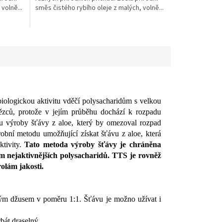
volně...
směs čistého rybího oleje z malých, volně...
hvězdiček.
biologickou aktivitu vděčí polysacharidům s velkou
ězců, protože v jejím průběhu dochází k rozpadu
bu výroby šťávy z aloe, který by omezoval rozpad
obní metodu umožňující získat šťávu z aloe, která
ktivity.
Tato metoda výroby šťávy je chráněna
 nejaktivnějších polysacharidů. TTS je rovněž
olám jakosti.
ným džusem v poměru 1:1. Šťávu je možno užívat i
bát draselný