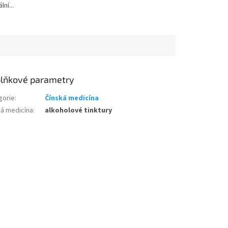
ní...
lňkové parametry
gorie
:
Čínská medicína
ká medicína
:
alkoholové tinktury