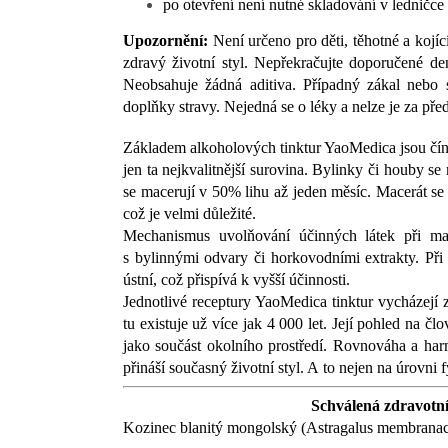
po otevření není nutné skladování v ledničce
Upozornění:
Není určeno pro děti, těhotné a kojíc
zdravý životní styl. Nepřekračujte doporučené de
Neobsahuje žádná aditiva. Případný zákal nebo
doplňky stravy. Nejedná se o léky a nelze je za př
Základem alkoholových tinktur YaoMedica jsou číns
jen ta nejkvalitnější surovina. Bylinky či houby se
se macerují v 50% lihu až jeden měsíc. Macerát se
což je velmi důležité.
Mechanismus uvolňování účinných látek při ma
s bylinnými odvary či horkovodními extrakty. Při 
ústní, což přispívá k vyšší účinnosti.
Jednotlivé receptury YaoMedica tinktur vycházejí 
tu existuje už více jak 4 000 let. Její pohled na čl
jako součást okolního prostředí. Rovnováha a harm
přináší současný životní styl. A to nejen na úrovni f
Schválená zdravotní
Kozinec blanitý mongolský (Astragalus membranac