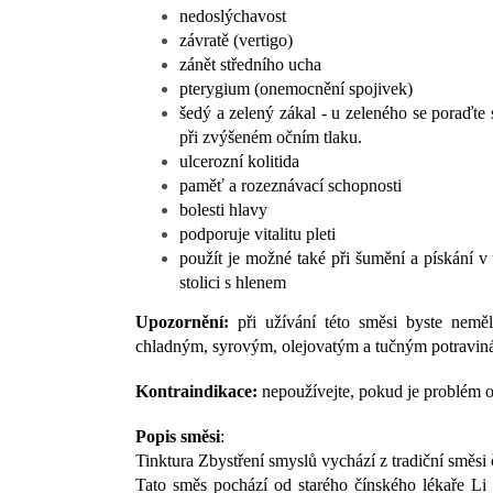
nedoslýchavost
závratě (vertigo)
zánět středního ucha
pterygium (onemocnění spojivek)
šedý a zelený zákal - u zeleného se poraďte
při zvýšeném očním tlaku.
ulcerozní kolitida
paměť a rozeznávací schopnosti
bolesti hlavy
podporuje vitalitu pleti
použít je možné také při šumění a pískání v
stolici s hlenem
Upozornění:
při užívání této směsi byste nemě
chladným, syrovým, olejovatým a tučným potravin
Kontraindikace:
nepoužívejte, pokud je problém o
Popis směsi
:
Tinktura Zbystření smyslů vychází z tradiční směs
Tato směs pochází od starého čínského lékaře Li G