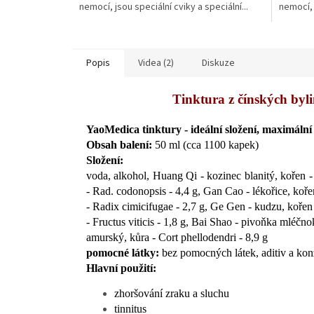
nemocí, jsou speciální cviky a speciální...
nemocí, j
hvězdič
Popis
Videa (2)
Diskuze
Tinktura z čínských b
YaoMedica tinktury - ideální složení, maximální 
Obsah balení:
50 ml (cca 1100 kapek)
Složení:
voda, alkohol,
Huang Qi - kozinec blanitý, kořen - 
- Rad. codonopsis - 4,4 g,
Gan Cao - lékořice, koře
- Radix cimicifugae - 2,7 g,
Ge Gen - kudzu, kořen 
- Fructus viticis - 1,8 g,
Bai Shao - pivoňka mléčnok
amurský, kůra - Cort phellodendri - 8,9 g
pomocné látky:
bez pomocných látek, aditiv a kon
Hlavní použití:
zhoršování zraku a sluchu
tinnitus