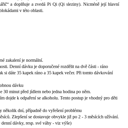
zářič“ a doplňuje a zvedá Pi Qi (Qi sleziny). Nicméně její hlavní
lokádami v této oblasti.
rné zakalení je normální.
osti. Denní dávku je doporučené rozdělit na dvě části - ráno
tak si dáte 35 kapek ráno a 35 kapek večer. Při tomto dávkování
ásobnou dávku
 je 30 minut před jídlem nebo jedna hodina po něm.
tím dojde k odpaření se alkoholu. Tento postup je vhodný pro děti
ry několik dní, případně do vyřešení problému
ěsíců. Zlepšení se dostavuje obvykle již po 2 - 3 měsících užívání.
e denní dávky, resp. své váhy - viz výše)