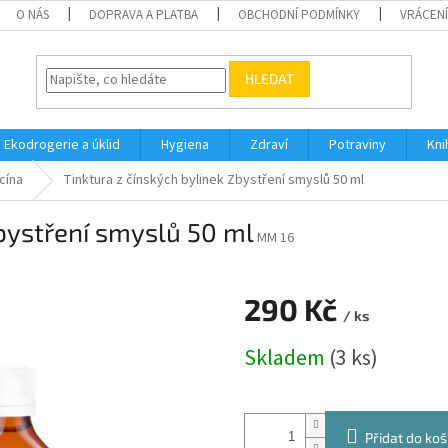
O NÁS
DOPRAVA A PLATBA
OBCHODNÍ PODMÍNKY
VRÁCENÍ
HLEDAT
Ekodrogerie a úklid
Hygiena
Zdraví
Potraviny
Kni
cína
Tinktura z čínských bylinek Zbystření smyslů 50 ml
Zbystření smyslů 50 ml
MM 16
290 Kč
/ ks
Měrná
Skladem
(3 ks)
cena:
Přidat do koš