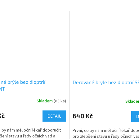
né brýle bez dioptrií
Děrované brýle bez dioptrií 
NT
Skladem
(>3 ks)
Sklad
né
ní
u
Kč
640 Kč
DETAIL
D
o by nám měl oční lékař doporučit
První, co by nám měl oční lékař dop
šení stavu u řady očních vad a
pro zlepšení stavu u řady očních va