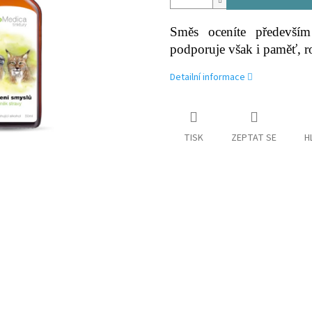
Směs oceníte předevší
podporuje však i paměť, roz
Detailní informace
TISK
ZEPTAT SE
H