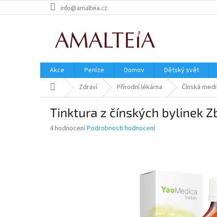
Přejít
info@amalteia.cz
na
obsah
Akce
Peníze
Domov
Dětský svět
Domů
Zdraví
Přírodní lékárna
Čínská medi
Tinktura z čínských bylinek 
Průměrné
4 hodnocení
Podrobnosti hodnocení
hodnocení
produktu
je
5,0
z
5
hvězdiček.