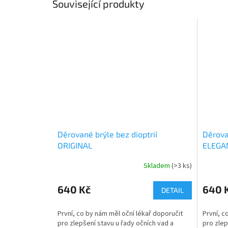
Související produkty
Děrované brýle bez dioptrií
Děrova
ORIGINAL
ELEGA
Skladem
(>3 ks)
Průměr
hodnoce
produkt
640 Kč
640 
DETAIL
je
3,2
První, co by nám měl oční lékař doporučit
První, c
z
pro zlepšení stavu u řady očních vad a
pro zlep
5