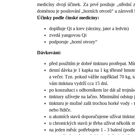
medicíny dvojí účinek. Za prvé posiluje „střední 
doménou je posilování „horních otvorů“ a zároveň b
Účinky podle čínské medicíny:
doplňuje Qi a krev (sleziny, jater a ledvin)
zvedá yangovou Qi
podporuje „horní otvory“
Dávkování:
před použitím je dobré tinkturu protřepat. Mí
denní dávka je 1 kapka na 1 kg tělesné hmotn
a večer. Tzn. pokud vážíte například 70 kg, 
vám tinktura vydrží cca 15 dní.
po konzultaci s odborníkem lze dát až trojn
tinktury užívejte na lačno. Minimální odstup
tinkturu je možné zalít trochou horké vody - 
nebo řidiče.
u akutních stavů doporučujeme užívat tinktu
u chronických stavů je třeba užívat několik m
na jeden měsíc potřebujete 1 - 3 balení (podl