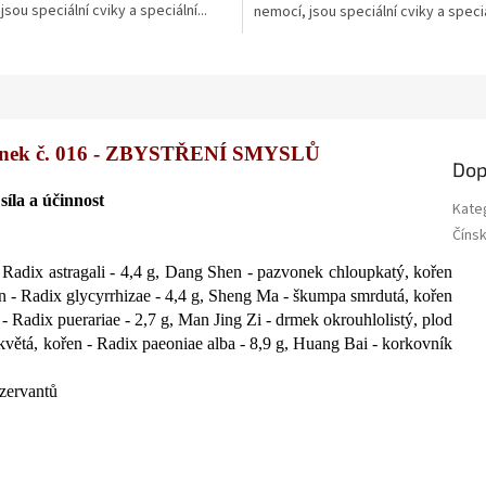
sou speciální cviky a speciální...
nemocí, jsou speciální cviky a speciál
ek.
ylinek č. 016 - ZBYSTŘENÍ SMYSLŮ
Dop
síla a účinnost
Kate
Číns
Radix astragali - 4,4 g,
Dang Shen - pazvonek chloupkatý, kořen
n - Radix glycyrrhizae - 4,4 g,
Sheng Ma - škumpa smrdutá, kořen
- Radix puerariae - 2,7 g,
Man Jing Zi - drmek okrouhlolistý, plod
větá, kořen - Radix paeoniae alba - 8,9 g,
Huang Bai - korkovník
zervantů