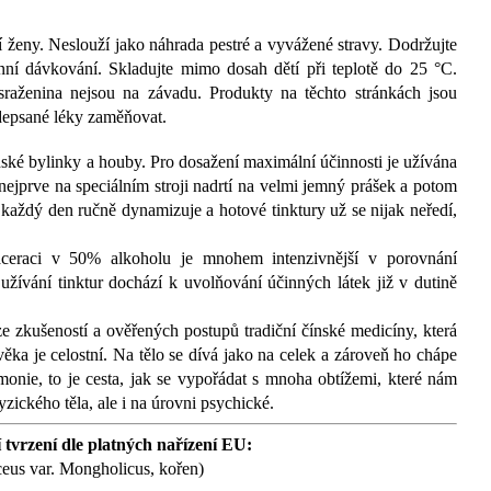
í ženy. Neslouží jako náhrada pestré a vyvážené stravy. Dodržujte
nní dávkování. Skladujte mimo dosah dětí při teplotě do 25 °C.
 sraženina nejsou na závadu.
Produkty na těchto stránkách jsou
edepsané léky zaměňovat.
ké bylinky a houby. Pro dosažení maximální účinnosti je užívána
 nejprve na speciálním stroji nadrtí na velmi jemný prášek a potom
 každý den ručně dynamizuje a hotové tinktury už se nijak neředí,
ceraci v 50% alkoholu je mnohem intenzivnější v porovnání
užívání tinktur dochází k uvolňování účinných látek již v dutině
ze zkušeností a ověřených postupů tradiční čínské medicíny, která
ověka je celostní. Na tělo se dívá jako na celek a zároveň ho chápe
onie, to je cesta, jak se vypořádat s mnoha obtížemi, které nám
yzického těla, ale i na úrovni psychické.
 tvrzení dle platných nařízení EU:
eus var. Mongholicus, kořen)