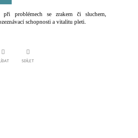
m při problémech se zrakem či sluchem,
eznávací schopnosti a vitalitu pleti.
LÍDAT
SDÍLET