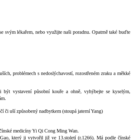
 se svým lékařem, nebo využijte naši poradnu. Opatrně také buďte
 uších, problémech s nedoslýchavostí, rozostřeném zraku a měkké
li být vystavení působní kouře a ohně, vyhýbejte se kyselým,
ám.
čí či uší způsobený nadbytkem (stoupá jaterní Yang)
i čínské medicíny Yi Qi Cong Ming Wan.
ao, který ji vytvořil již ve 13.století (r.1266). Má podle čínské