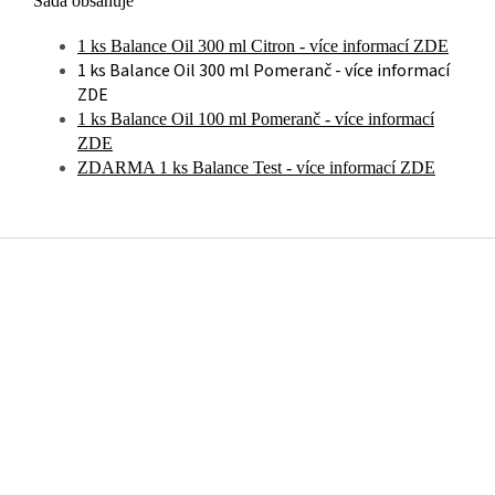
Sada obsahuje
1 ks Balance Oil 300 ml Citron - více informací ZDE
1 ks Balance Oil 300 ml Pomeranč - více informací
ZDE
1 ks Balance Oil 100 ml Pomeranč - více informací
ZDE
ZDARMA 1 ks Balance Test - více informací ZDE
Z
á
p
a
t
í