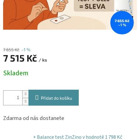
7 655 Kč
–1 %
7 655 Kč
–1 %
7 515 Kč
/ ks
Měrná
Skladem
cena:
Přidat do košíku
Zdarma od nás dostanete
+ Balance test ZinZino
v hodnotě 1 798 Kč