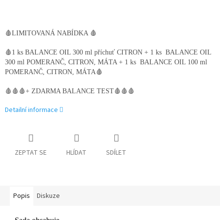
🩸LIMITOVANÁ NABÍDKA 🩸
🩸1 ks BALANCE OIL 300 ml příchuť CITRON + 1 ks BALANCE OIL
300 ml POMERANČ, CITRON, MÁTA + 1 ks BALANCE OIL 100 ml
POMERANČ, CITRON, MÁTA🩸
🩸🩸🩸+ ZDARMA BALANCE TEST🩸🩸🩸
Detailní informace
ZEPTAT SE
HLÍDAT
SDÍLET
Popis
Diskuze