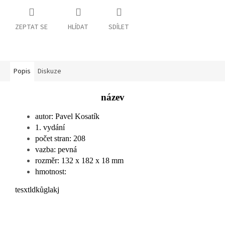
ZEPTAT SE
HLÍDAT
SDÍLET
Popis
Diskuze
název
autor: Pavel Kosatík
1. vydání
počet stran: 208
vazba: pevná
rozměr: 132 x 182 x 18 mm
hmotnost:
tesxtldkůglakj