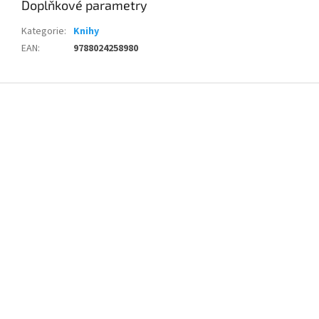
Doplňkové parametry
Kategorie
:
Knihy
EAN
:
9788024258980
Z
á
p
a
t
í