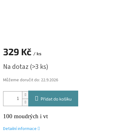
329 Kč
/ ks
Měrná
Na dotaz
(>3 ks)
cena:
Můžeme doručit do:
22.9.2026
Přidat do košíku
100 moudrých i vt
Detailní informace