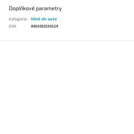
Doplňkové parametry
Kategorie
:
Vůně do auta
EAN
:
8410202330119
Z
á
p
a
t
í