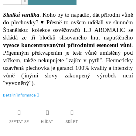
Sladká vanilka
. Koho by to napadlo, dát přírodní vůně
do plechovky? ♥ Přesně to ovšem udělali ve slunném
Španělsku: kolekce osvěžovačů LD AROMATIC se
skládá ze tří bločků slisovaného lnu, napuštěného
vysoce koncentrovanými přírodními esencemi vůní
.
Příjemným překvapením je testr vůně umístěný pod
víčkem, takže nekupujete "zajíce v pytli". Hermeticky
uzavřená plechovka je garancí 100% kvality a intenzity
vůně (jinými slovy zakoupený výrobek není
"vyvoněný").
Detailní informace
ZEPTAT SE
HLÍDAT
SDÍLET