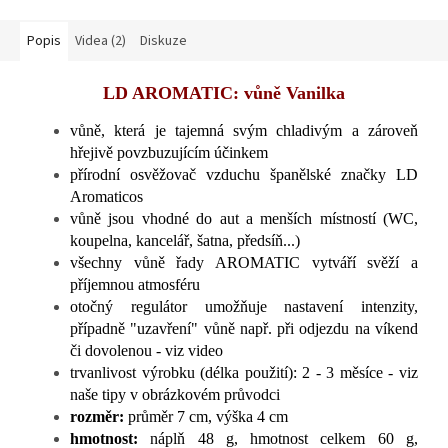
Popis
Videa (2)
Diskuze
LD AROMATIC: vůně Vanilka
vůně, která je tajemná svým chladivým a zároveň
hřejivě povzbuzujícím účinkem
přírodní osvěžovač vzduchu španělské značky LD
Aromaticos
vůně jsou vhodné do aut a menších místností (WC,
koupelna, kancelář, šatna, předsíň...)
všechny vůně řady AROMATIC vytváří svěží a
příjemnou atmosféru
otočný regulátor umožňuje nastavení intenzity,
případně "uzavření" vůně např. při odjezdu na víkend
či dovolenou - viz video
trvanlivost výrobku (délka použití): 2 - 3 měsíce - viz
naše tipy v obrázkovém průvodci
rozměr:
průměr 7 cm, výška 4 cm
hmotnost:
náplň 48 g, hmotnost celkem 60 g,