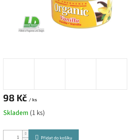
98 Kč
/ ks
Měrná
Skladem
(1 ks)
cena:
Přidat do košíku