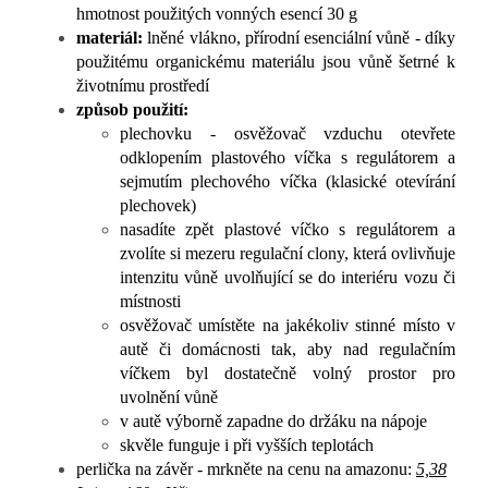
hmotnost použitých vonných esencí 30 g
materiál:
lněné vlákno, přírodní esenciální vůně - díky
použitému organickému materiálu jsou vůně šetrné k
životnímu prostředí
způsob použití:
plechovku - osvěžovač vzduchu otevřete
odklopením plastového víčka s regulátorem a
sejmutím plechového víčka (klasické otevírání
plechovek)
nasadíte zpět plastové víčko s regulátorem a
zvolíte si mezeru regulační clony, která ovlivňuje
intenzitu vůně uvolňující se do interiéru vozu či
místnosti
osvěžovač umístěte na jakékoliv stinné místo v
autě či domácnosti tak, aby nad regulačním
víčkem byl dostatečně volný prostor pro
uvolnění vůně
v autě výborně zapadne do držáku na nápoje
skvěle funguje i při vyšších teplotách
perlička na závěr - mrkněte na cenu na amazonu:
5,38