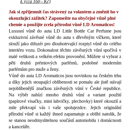
Ł (cca 160,- Kč)
Jak si zpříjemnit čas strávený za volantem a změnit ho v
okouzlující zážitek?
Zapomeňte na obyčejné vůně plné
chemie a použijte zcela přírodní vůně LD Aromaticos!
Luxusní vůně do auta LD Little Bottle Car Perfume jsou
exkluzivní závěsné vůně do auta s dřevěným víčkem, které
slouží jako difuzér pro dlouhotrvající rozptyl vůně do celého
interiéru vozu. Dokonalost těchto závěsných vůní spočívá v
malé velikosti a velkém efektu provonění. Můžete si vybrat z
pěti druhů prémiových parfémů, podobné moderním
parfémům pro muže a ženy.
Vůně do auta LD Aromaticos jsou novinkou na českém trhu
a díky jejich stoupající oblíbenosti se pomalu ale jistě stávají
nejoblíbenější značkou závěsných vůní v České republice.
Na výběr nabízí mnoho druhů vůní a variant použití
(papírové visačky, mini lahvičky, plechovky) které okouzlí a
mile překvapí vás i vaše spolujezdce. Jejich originální
přírodní vůně si každý ihned zapamatuje a oblíbí natolik, že
se stanou neodmyslitelnou součástí automobilu i domácnosti
a kanceláře.