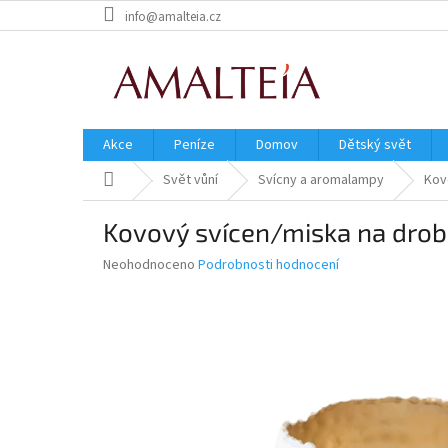
Přejít
info@amalteia.cz
na
obsah
Akce
Peníze
Domov
Dětský svět
Domů
Svět vůní
Svícny a aromalampy
Kov
Kovový svícen/miska na drob
Průměrné
Neohodnoceno
Podrobnosti hodnocení
hodnocení
produktu
je
0,0
z
5
hvězdiček.