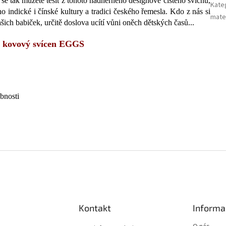
y se tak můžete těšit z tohoto nádherného designově čistého svícnu,
Kate
no indické i čínské kultury a tradici českého řemesla. Kdo z nás si
mater
ašich babiček, určitě doslova ucítí vůni oněch dětských časů...
tý kovový svícen EGGS
obnosti
Kontakt
Informa