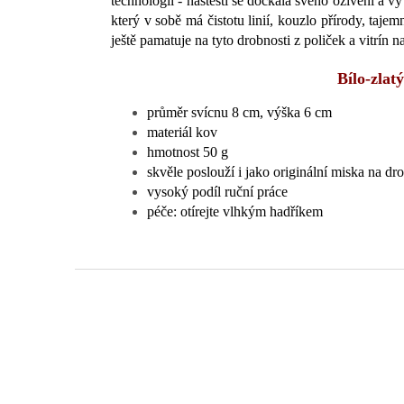
technologií - naštěstí se dočkala svého oživení a v
který v sobě má čistotu linií, kouzlo přírody, tajem
ještě pamatuje na tyto drobnosti z poliček a vitrín n
Bílo-zla
průměr svícnu 8 cm, výška 6 cm
materiál kov
hmotnost 50 g
skvěle poslouží i jako originální miska na dr
vysoký podíl ruční práce
péče: otírejte vlhkým hadříkem
Z
á
p
a
t
í