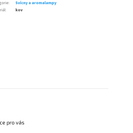
gorie
:
Svícny a aromalampy
iál
:
kov
ce pro vás