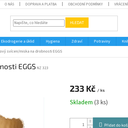
O NÁS
DOPRAVA A PLATBA
OBCHODNÍ PODMÍNKY
VRÁCENÍ
HLEDAT
Ekodrogerie a úklid
Hygiena
Zdraví
Potraviny
Kni
ový svícen/miska na drobnosti EGGS
nosti EGGS
NZ 323
233 Kč
/ ks
Měrná
Skladem
(3 ks)
cena:
Přidat do koš