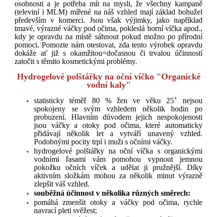
osobnosti a je potřeba mít na mysli, že všechny kampaně
(televiní i MLM) mířené na náš vzhled mají základ bohužel
především v komerci. Jsou však výjimky, jako například
tmavé, výrazné váčky pod očima, pokleslá horní víčka apod.,
kdy je opravdu na místě sáhnout pokud možno po přírodní
pomoci. Pomozte nám otestovat, zda tento výrobek opravdu
dokáže ať již s okamžitou=dočasnou či trvalou účinností
zatočit s těmito kosmetickými problémy.
Hydrogelové polštářky na oční víčko "Organické
vodní kaly"
+
statisticky téměř 80 % žen ve věku 25
nejsou
spokojeny se svým vzhledem několik hodin po
probuzení. Hlavním důvodem jejich nespokojenosti
jsou váčky a otoky pod očima, které automaticky
přidávají několik let a vytváří unavený vzhled.
Podobnými pocity trpí i muži s očními váčky.
hydrogelové polštářky na oční víčka s organickými
vodními řasami vám pomohou vypnout jemnou
pokožku očních víček a udělat ji pružnější. Díky
aktivním složkám mohou za několik minut výrazně
zlepšit váš vzhled.
souběžná účinnost v několika různých směrech:
pomáhá zmenšit otoky a váčky pod očima, rychle
navrací pleti svěžest;