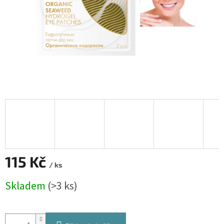
115 Kč
/ ks
Měrná
Skladem
(>3 ks)
cena: