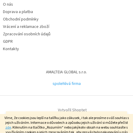
O nás
Doprava a platba
Obchodní podmínky
Vrácení a reklamace zboží
Zpracování osobních údajů
GDPR
Kontakty
AMALTEIA GLOBAL s.r.o.
spolehlivá firma
Vytvořil Shoptet
Přidejte se k nám a už vám nic neunikne ❤️. Co všechno získáte
Víme, že cookies jsou lepší na talířku jako zákusek, i tak ale prosíme o váš souhlas s
"obyčejnou registrací"? 1. Uvidíte CELOU nabídku e-shopu. 2. Možnost
jejich užíváním. Informace o důvodech a způsobu jejich užívání si můžete přečíst
nákupu vybraných produktů za VIP ceny. 3. Možnost pronakupovat se
Copyright 2026
AMALTEIA.cz
. Všechna práva vyhrazena.
zde
. Kliknutím na tlačítko „Rozumím“ nebo jakýkoliv obsah na webu souhlasíte s
na věrnostní slevy ve výši až 5 %.
využíváním cookies a jejich zpracováním tak, aby pro vás bylo nakupování u nás