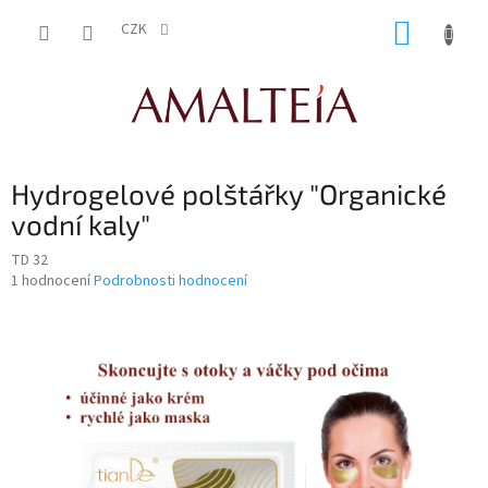
Přejít
NÁKUP
na
CZK
obsah
KOŠÍK
Hydrogelové polštářky "Organické
vodní kaly"
TD 32
Průměrné
1 hodnocení
Podrobnosti hodnocení
hodnocení
produktu
je
5,0
z
5
hvězdiček.