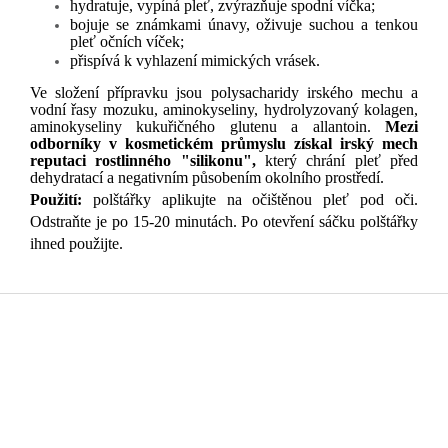
hydratuje, vypíná pleť, zvýrazňuje spodní víčka;
bojuje se známkami únavy, oživuje suchou a tenkou
pleť očních víček;
přispívá k vyhlazení mimických vrásek.
Ve složení přípravku jsou polysacharidy irského mechu a
vodní řasy mozuku, aminokyseliny, hydrolyzovaný kolagen,
aminokyseliny kukuřičného glutenu a allantoin.
Mezi
odborníky v kosmetickém průmyslu získal irský mech
reputaci rostlinného "silikonu",
který chrání pleť před
dehydratací a negativním působením okolního prostředí.
Použití:
polštářky aplikujte na očištěnou pleť pod oči.
Odstraňte je po 15-20 minutách. Po otevření sáčku polštářky
ihned použijte.
Z
á
p
a
t
í