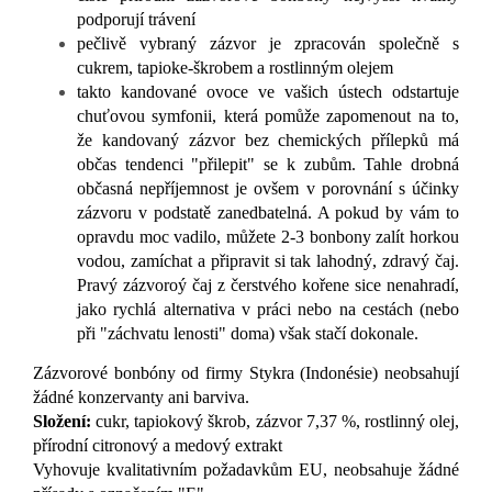
podporují trávení
pečlivě vybraný zázvor je zpracován společně s
cukrem, tapioke-škrobem a rostlinným olejem
takto kandované ovoce ve vašich ústech odstartuje
chuťovou symfonii, která pomůže zapomenout na to,
že kandovaný zázvor bez chemických přílepků má
občas tendenci "přilepit" se k zubům. Tahle drobná
občasná nepříjemnost je ovšem v porovnání s účinky
zázvoru v podstatě zanedbatelná. A pokud by vám to
opravdu moc vadilo, můžete 2-3 bonbony zalít horkou
vodou, zamíchat a připravit si tak lahodný, zdravý čaj.
Pravý zázvoroý čaj z čerstvého kořene sice nenahradí,
jako rychlá alternativa v práci nebo na cestách (nebo
při "záchvatu lenosti" doma) však stačí dokonale.
Zázvorové bonbóny od firmy Stykra (Indonésie) neobsahují
žádné konzervanty ani barviva.
Složení:
cukr, tapiokový škrob, zázvor 7,37 %, rostlinný olej,
přírodní citronový a medový extrakt
Vyhovuje kvalitativním požadavkům EU, neobsahuje žádné