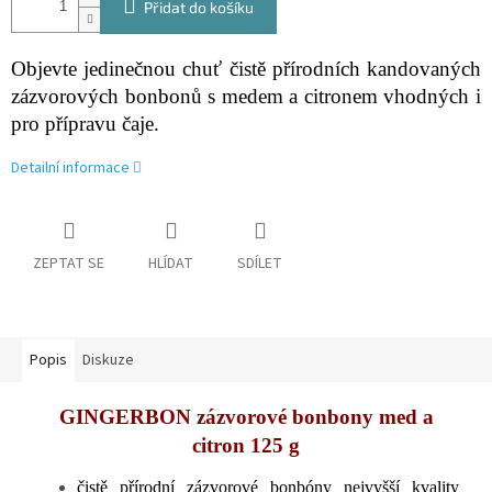
Přidat do košíku
Objevte jedinečnou chuť čistě přírodních kandovaných
zázvorových bonbonů s medem a citronem vhodných i
pro přípravu čaje.
Detailní informace
ZEPTAT SE
HLÍDAT
SDÍLET
Popis
Diskuze
GINGERBON zázvorové bonbony med a
citron 125 g
čistě přírodní zázvorové bonbóny nejvyšší kvality