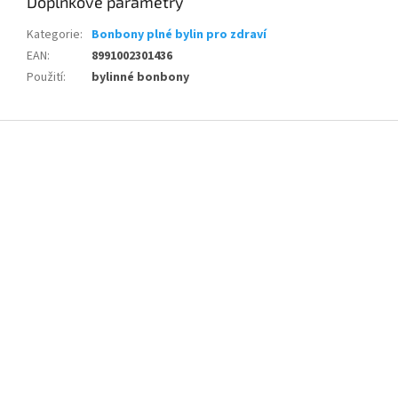
Doplňkové parametry
Kategorie
:
Bonbony plné bylin pro zdraví
EAN
:
8991002301436
Použití
:
bylinné bonbony
Z
á
p
a
t
í