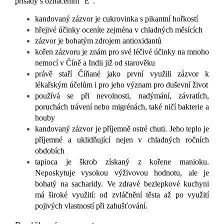
přísady s označením "E".
kandovaný zázvor je cukrovinka s pikantní hořkostí
hřejivé účinky oceníte zejména v chladných měsících
zázvor je bohatým zdrojem antioxidantů
kořen zázvoru je znám pro své léčivé účinky na mnoho
nemocí v Číně a Indii již od starověku
právě staří Číňané jako první využili zázvor k
lékařským účelům i pro jeho význam pro duševní život
používá se při nevolnosti, nadýmání, závratích,
poruchách trávení nebo migrénách, také ničí bakterie a
houby
kandovaný zázvor je příjemně ostré chuti. Jeho teplo je
příjemné a uklidňující nejen v chladných ročních
obdobích
tapioca je škrob získaný z kořene manioku.
Neposkytuje vysokou výživovou hodnotu, ale je
bohatý na sacharidy. Ve zdravé bezlepkové kuchyni
má široké využití: od zvláčnění těsta až po využití
pojivých vlastností při zahušťování.