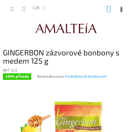
Přejít
NÁKUP
na
CZK
obsah
KOŠÍK
GINGERBON zázvorové bonbony s
medem 125 g
NAT 113
Průměrné
Neohodnoceno
Podrobnosti hodnocení
100% příroda
hodnocení
produktu
je
0,0
z
5
hvězdiček.