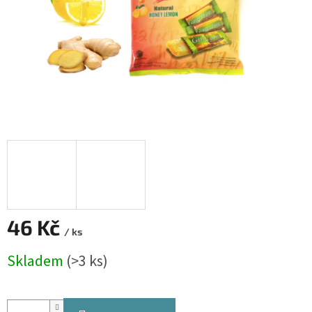
46 Kč
/ ks
Měrná
Skladem
(>3 ks)
cena: