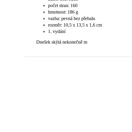
počet stran: 160
hmotnost: 186 g
vazba: pevná bez přebalu
rozměr: 10,5 x 13,5 x 1,6 cm
1. vydání
Dnešek skýtá nekonečně m
Z
á
p
a
t
í