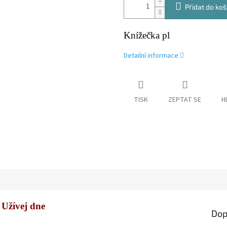
Přidat do koš
Knížečka pl
Detailní informace
TISK
ZEPTAT SE
H
Užívej dne
Dop