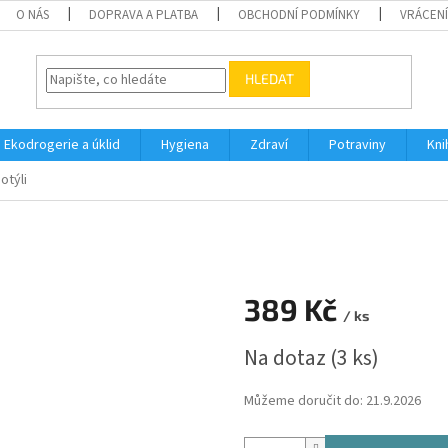
O NÁS
DOPRAVA A PLATBA
OBCHODNÍ PODMÍNKY
VRÁCENÍ
HLEDAT
Ekodrogerie a úklid
Hygiena
Zdraví
Potraviny
Kni
otýli
389 Kč
/ ks
Měrná
Na dotaz
(3 ks)
cena:
Můžeme doručit do:
21.9.2026