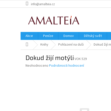
Přejít
info@amalteia.cz
na
obsah
Akce
Peníze
Domov
Dětský svět
Domů
Knihy
Pohlazení na duši
Dokud žijí m
Dokud žijí motýli
VOK 529
Průměrné
Neohodnoceno
Podrobnosti hodnocení
hodnocení
produktu
je
0,0
z
5
hvězdiček.