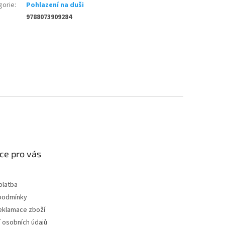
gorie
:
Pohlazení na duši
9788073909284
ce pro vás
platba
podmínky
reklamace zboží
 osobních údajů