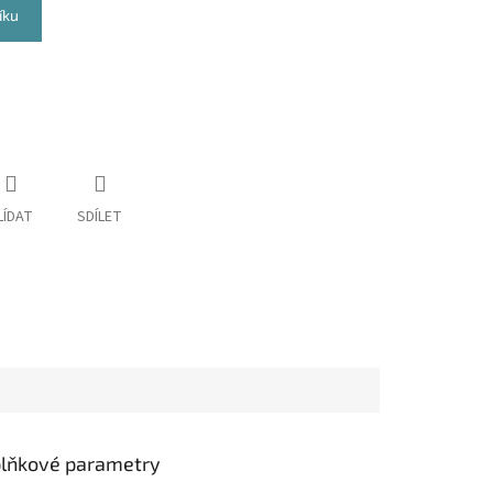
íku
LÍDAT
SDÍLET
lňkové parametry