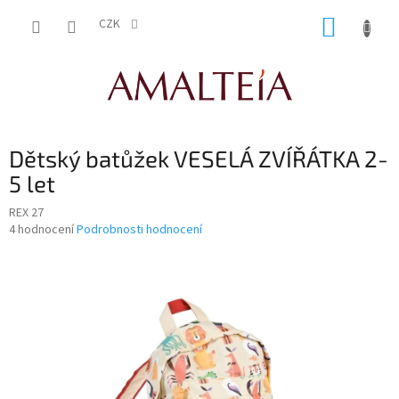
Přejít
NÁKUP
na
CZK
obsah
KOŠÍK
Dětský batůžek VESELÁ ZVÍŘÁTKA 2-
5 let
REX 27
Průměrné
4 hodnocení
Podrobnosti hodnocení
hodnocení
produktu
je
2,8
z
5
hvězdiček.