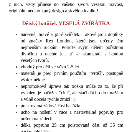
z nich, vždy přinese do vašeho života veselou hravost,
originální neokoukaný design a skvělou kvalitu!
Dětský batůžek VESELÁ ZVÍŘÁTKA
barevné, hravé a plné zvířátek. Takové jsou doplňky
od značky Rex London, které jsou určeny těm
nejmenším ručkám. Pořiďte svým dětem pořádnou
divočinu a nechte jej, ať se skamarádí s bandou
veselých tvorů.
vhodný pro děti ve věku 2-5 let
materiál je před prvním použitím "tvrdší", postupně
však změkne
nepromoková úprava tak trošku může za to, že při
vybalení je baťůžek "cítit", ale stačí dát ho do mražáku
a vůně docela rychle zmizí :-)
polstrovaná zádová část baťůžku
ucho na nošení v ruce a nastavitelné popruhy pro
nošení na zádech
délka popruhu 25 cm polstrovaná část, až 35 cm
nastavitelná část