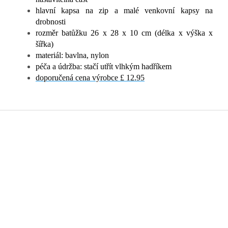
hlavní kapsa na zip a malé venkovní kapsy na
drobnosti
rozměr batůžku 26 x 28 x 10 cm (délka x výška x
šířka)
materiál: bavlna, nylon
péča a údržba: stačí utřít vlhkým hadříkem
doporučená cena výrobce £ 12.95
Z
á
p
a
t
í