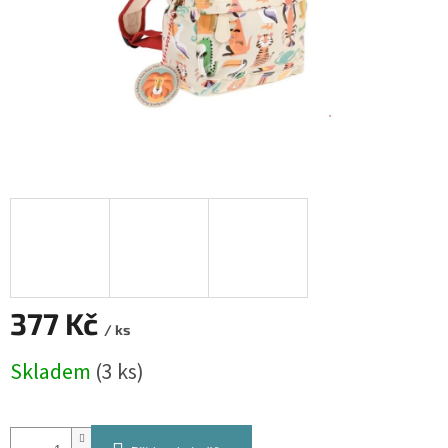
377 Kč
/ ks
Měrná
Skladem
(3 ks)
cena: