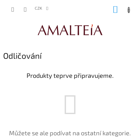
Přejít
NÁKUP
na
CZK
obsah
KOŠÍK
Odličování
Produkty teprve připravujeme.
Můžete se ale podívat na ostatní kategorie.