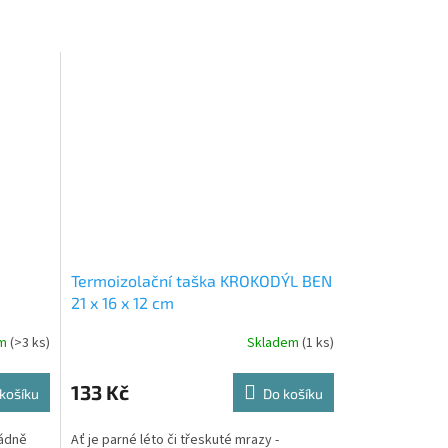
Termoizolační taška KROKODÝL BEN
21 x 16 x 12 cm
em
(>3 ks)
Skladem
(1 ks)
Průměrné
hodnocení
produktu
133 Kč
košíku
Do košíku
je
1,0
řádně
Ať je parné léto či třeskuté mrazy -
z