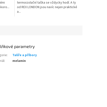
ními
termoizolační taška se vždycky hodí. A ty
5
koro...
od REX LONDON jsou navíc nejen praktické
hvězdiček.
a...
lňkové parametry
gorie
:
Talíře a příbory
iál
:
melamin