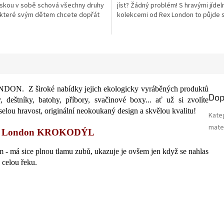
páskou v sobě schová všechny druhy
jíst? Žádný problém! S hravými jídel
 které svým dětem chcete dopřát
kolekcemi od Rex London to půjde s
.
ONDON. Z široké nabídky jejich ekologicky vyráběných produktů
Dop
 deštníky, batohy, příbory, svačinové boxy... ať už si zvolíte
selou hravost, originální neokoukaný design a skvělou kvalitu!
Kate
mater
ex London KROKODÝL
m - má sice plnou tlamu zubů, ukazuje je ovšem jen když se nahlas
 celou řeku.