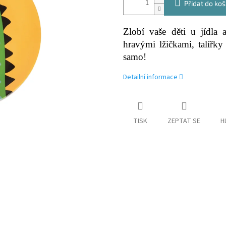
Přidat do koš
Zlobí vaše děti u jídla 
hravými lžičkami, talíř
samo!
Detailní informace
TISK
ZEPTAT SE
H