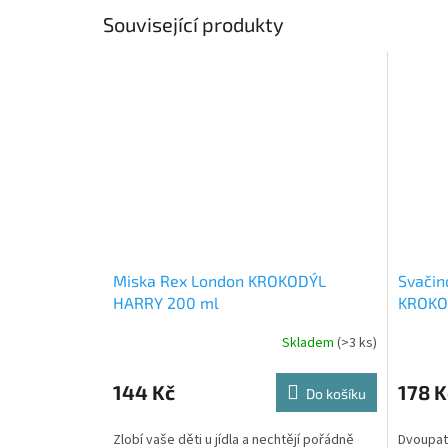
Související produkty
Miska Rex London KROKODÝL
Svačin
HARRY 200 ml
KROKO
Skladem
(>3 ks)
144 Kč
178 K
Do košíku
Zlobí vaše děti u jídla a nechtějí pořádně
Dvoupat