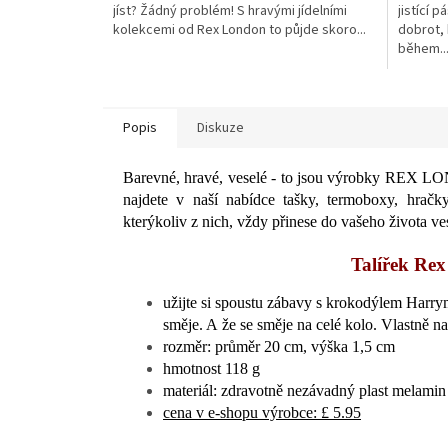
jíst? Žádný problém! S hravými jídelními
jistící 
kolekcemi od Rex London to půjde skoro...
dobrot,
během..
Popis
Diskuze
Barevné, hravé, veselé - to jsou výrobky REX L
najdete v naší nabídce tašky, termoboxy, hračky,
kterýkoliv z nich, vždy přinese do vašeho života ve
Talířek R
užijte si spoustu zábavy s krokodýlem Harry
směje. A že se směje na celé kolo. Vlastně na
rozměr: průměr 20 cm, výška 1,5 cm
hmotnost 118 g
materiál: zdravotně nezávadný plast melamin
cena v e-shopu výrobce: £ 5.95