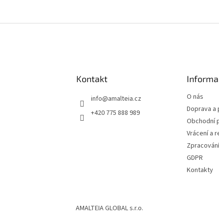
Kontakt
Informa
O nás
info
@
amalteia.cz
Doprava a 
+420 775 888 989
Obchodní 
Vrácení a 
Zpracování
GDPR
Kontakty
AMALTEIA GLOBAL s.r.o.