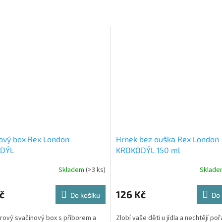
ový box Rex London
Hrnek bez ouška Rex London
DÝL
KROKODÝL 150 ml
Skladem
(>3 ks)
Sklad
č
126 Kč
Do košíku
Do 
rový svačinový box s příborem a
Zlobí vaše děti u jídla a nechtějí po