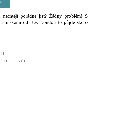
íku
a nechtějí pořádně jíst? Žádný problém! S
ky a miskami od Rex London to půjde skoro
LÍDAT
SDÍLET