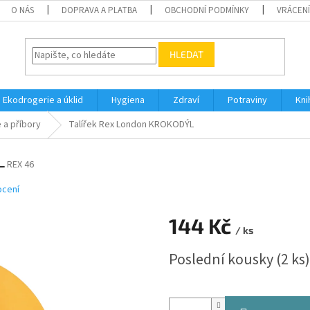
O NÁS
DOPRAVA A PLATBA
OBCHODNÍ PODMÍNKY
VRÁCENÍ
HLEDAT
Ekodrogerie a úklid
Hygiena
Zdraví
Potraviny
Kni
e a příbory
Talířek Rex London KROKODÝL
L
REX 46
ocení
144 Kč
/ ks
Měrná
Poslední kousky
(2 ks)
cena: