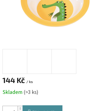
144 Kč
/ ks
Měrná
Skladem
(>3 ks)
cena: