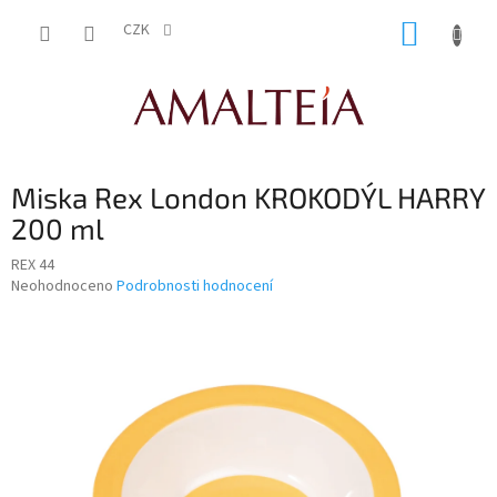
Přejít
NÁKUP
na
CZK
obsah
KOŠÍK
Miska Rex London KROKODÝL HARRY
200 ml
REX 44
Průměrné
Neohodnoceno
Podrobnosti hodnocení
hodnocení
produktu
je
0,0
z
5
hvězdiček.