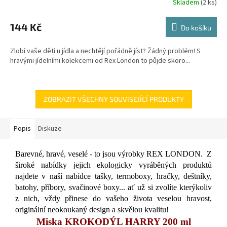
Skladem
(2 ks)
144 Kč
Do košíku
Zlobí vaše děti u jídla a nechtějí pořádně jíst? Žádný problém! S
hravými jídelními kolekcemi od Rex London to půjde skoro...
ZOBRAZIT VŠECHNY SOUVISEJÍCÍ PRODUKTY
Popis
Diskuze
Barevné, hravé, veselé - to jsou výrobky REX LONDON. Z
široké nabídky jejich ekologicky vyráběných produktů
najdete v naší nabídce tašky, termoboxy, hračky, deštníky,
batohy, příbory, svačinové boxy... ať už si zvolíte kterýkoliv
z nich, vždy přinese do vašeho života veselou hravost,
originální neokoukaný design a skvělou kvalitu!
Miska KROKODÝL HARRY 200 ml