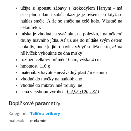
užijte si spoustu zábavy s krokodýlem Harrym - má
sice plnou tlamu zubů, ukazuje je ovšem jen když se
nahlas směje. A že se směje na celé kolo. Vlastně na
celou řeku.
miska je vhodná na svačinku, na polévku, i na některé
druhy hlavního jídla. Ať už ale do ní dáte svým dětem
cokoliv, bude je jídlo bavit - vždyť se těší na to, až na
ně lvíček vykoukne ze dna misky!
rozměr: celkový průměr 16 cm, výška 4 cm
hmotnost: 110 g
materiál: zdravotně nezávadný plast / melamim
vhodné do myčky na nádobí: ano
vhodné do mikrovlnné trouby: ne
cena v e-shopu výrobce:
Ł 4,95 (120,- Kč)
Doplňkové parametry
Kategorie
:
Talíře a příbory
materiál
:
melamin