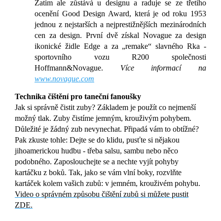
Zatím ale zůstává u designu a raduje se ze třetího
ocenění Good Design Award, která je od roku 1953
jednou z nejstarších a nejprestižnějších mezinárodních
cen za design. První dvě získal Novague za design
ikonické židle Edge a za „remake“ slavného Rka -
sportovního vozu R200 společnosti
Hoffmann&Novague.
Více informací na
www.novague.com
Technika čištění pro taneční fanoušky
Jak si správně čistit zuby? Základem je použít co nejmenší
možný tlak. Zuby čistíme jemným, krouživým pohybem.
Důležité je žádný zub nevynechat. Připadá vám to obtížné?
Pak zkuste tohle: Dejte se do klidu, pusťte si nějakou
jihoamerickou hudbu - třeba salsu, sambu nebo něco
podobného. Zaposlouchejte se a nechte vyjít pohyby
kartáčku z boků. Tak, jako se vám vlní boky, rozvlňte
kartáček kolem vašich zubů: v jemném, krouživém pohybu.
Video o správném způsobu čištění zubů si můžete pustit
ZDE.