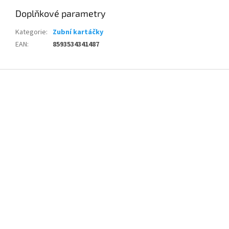
Doplňkové parametry
Kategorie
:
Zubní kartáčky
EAN
:
8593534341487
Z
á
p
a
t
í