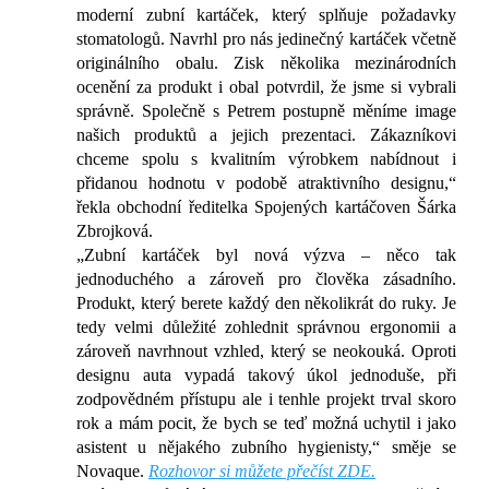
moderní zubní kartáček, který splňuje požadavky
stomatologů. Navrhl pro nás jedinečný kartáček včetně
originálního obalu. Zisk několika mezinárodních
ocenění za produkt i obal potvrdil, že jsme si vybrali
správně. Společně s Petrem postupně měníme image
našich produktů a jejich prezentaci. Zákazníkovi
chceme spolu s kvalitním výrobkem nabídnout i
přidanou hodnotu v podobě atraktivního designu,“
řekla obchodní ředitelka Spojených kartáčoven Šárka
Zbrojková.
„Zubní kartáček byl nová výzva – něco tak
jednoduchého a zároveň pro člověka zásadního.
Produkt, který berete každý den několikrát do ruky. Je
tedy velmi důležité zohlednit správnou ergonomii a
zároveň navrhnout vzhled, který se neokouká. Oproti
designu auta vypadá takový úkol jednoduše, při
zodpovědném přístupu ale i tenhle projekt trval skoro
rok a mám pocit, že bych se teď možná uchytil i jako
asistent u nějakého zubního hygienisty,“ směje se
Novaque.
Rozhovor si můžete přečíst ZDE.