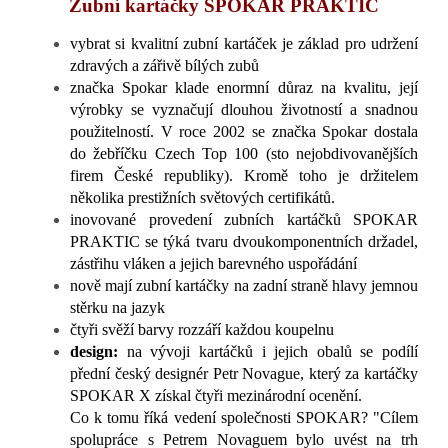
Zubní kartáčky SPOKAR PRAKTIC
vybrat si kvalitní zubní kartáček je základ pro udržení
zdravých a zářivě bílých zubů
značka Spokar klade enormní důraz na kvalitu, její
výrobky se vyznačují dlouhou životností a snadnou
použitelností. V roce 2002 se značka Spokar dostala
do žebříčku Czech Top 100 (sto nejobdivovanějších
firem České republiky). Kromě toho je držitelem
několika prestižních světových certifikátů.
inovované provedení zubních kartáčků SPOKAR
PRAKTIC
se týká tvaru dvoukomponentních držadel,
zástřihu vláken a jejich barevného uspořádání
nově mají zubní kartáčky na zadní straně hlavy jemnou
stěrku na jazyk
čtyři svěží barvy rozzáří každou koupelnu
design:
na vývoji kartáčků i jejich obalů se podílí
přední český designér Petr Novague, který za kartáčky
SPOKAR X získal čtyři mezinárodní ocenění.
Co k tomu říká vedení společnosti SPOKAR? "Cílem
spolupráce s Petrem Novaguem bylo uvést na trh