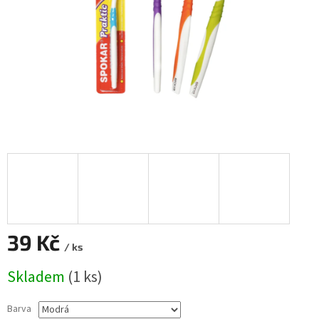
39 Kč
/ ks
Měrná
Skladem
(1 ks)
cena:
Barva