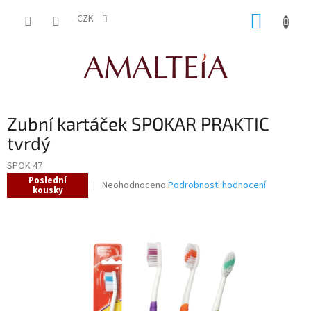
Přejít
NÁKUP
na
CZK
obsah
KOŠÍK
Zubní kartáček SPOKAR PRAKTIC
tvrdý
SPOK 47
Poslední
Průměrné
Neohodnoceno
Podrobnosti hodnocení
kousky
hodnocení
produktu
je
0,0
z
5
hvězdiček.