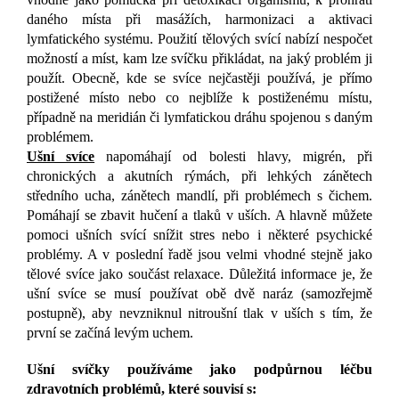
daného místa při masážích, harmonizaci a aktivaci
lymfatického systému. Použití tělových svící nabízí nespočet
možností a míst, kam lze svíčku přikládat, na jaký problém ji
použít. Obecně, kde se svíce nejčastěji používá, je přímo
postižené místo nebo co nejblíže k postiženému místu,
případně na meridián či lymfatickou dráhu spojenou s daným
problémem.
Ušní svíce
napomáhají od bolesti hlavy, migrén, při
chronických a akutních rýmách, při lehkých zánětech
středního ucha, zánětech mandlí, při problémech s čichem.
Pomáhají se zbavit hučení a tlaků v uších. A hlavně můžete
pomoci ušních svící snížit stres nebo i některé psychické
problémy. A v poslední řadě jsou velmi vhodné stejně jako
tělové svíce jako součást relaxace. Důležitá informace je, že
ušní svíce se musí používat obě dvě naráz (samozřejmě
postupně), aby nevzniknul nitroušní tlak v uších s tím, že
první se začíná levým uchem.
Ušní svíčky používáme jako podpůrnou léčbu
zdravotních problémů, které souvisí s: