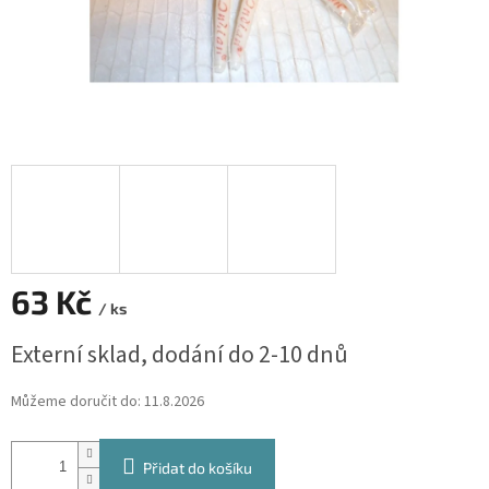
63 Kč
/ ks
Měrná
Externí sklad, dodání do 2-10 dnů
cena:
Můžeme doručit do:
11.8.2026
Přidat do košíku