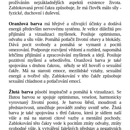
prožíváním nejzákladnějších aspektů existence života.
Zablokovaná první čakra způsobuje, že má člověk málo síly -
fyzické, duchovní i duševní.
Oranžová barva
m
á hřejivé a oživující účinky a dodává
energii především nervovému systému. Je velice důležitá pro
přijímání a vizualizaci myšlenek. Posiluje optimismus,
odvahu a sílu vůle. Pomáhá potlačit životní obavy a blokády.
Dává pocit svobody a pomáhá se vymanit z pocitů
omezování. Podporuje rozvíjení vědomí a rozhled, napomáhá
lehčímu přijímání a zpracovávání myšlenek a idejí. Posiluje
pozitivní myšlení a sebedůvěru. Oranžová barva je také
spojována s druhou čakrou, někdy se též hovoří o sexuální
čakře. Má na starosti emoce, mezilidské vztahy, sexuální
energii a tvořivé síly. Zablokování v této čakře způsobuje
sexuální chladnost a potlačování emocí.
Žlutá barva
p
ůsobí inspiračně a pomáhá k vizualizaci. Se
žlutou barvou se spojuje optimismus, veselost, harmonicky
vyrovnaný životní postoj. Je barvou štěstí, moudrosti a
představivosti, umožňuje provádět změny uvnitř sebe. Žlutá
barva je také spojována s třetí čakrou, která je sídlem naší
vůle a má na starosti citové vazby a mentální pochody.
Zablokování této čakry vede k pocitům ztráty odvahy, ztráty
svobodné vůle, k vytváření falešných představ a negativních