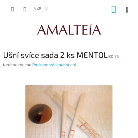
Přejít
NÁKUP
na
CZK
obsah
KOŠÍK
Ušní svíce sada 2 ks MENTOL
BD 76
Průměrné
Neohodnoceno
Podrobnosti hodnocení
hodnocení
produktu
je
0,0
z
5
hvězdiček.