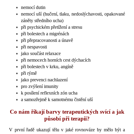
nemocí dutin
nemocí uší (hučení, tlaku, nedoslýchavosti, opakované
záněty středního ucha)
při psychickém přetížení a stresu
při bolestech a migrénách
při přepracovanosti a únavě
při nespavosti
jako součást relaxace
při nemocech horních cest dýchacích
při bolestech v krku, angíně
při rýmě
jako prevenci nachlazení
pro zvýšení imunity
k posílení reflexních zón ucha
a samozřejmě k samotnému čistění uší
Co nám říkají barvy terapeutických svící a jak
působí při terapii?
V první řadě ukazují tělu v jaké rovnováze by mělo být a