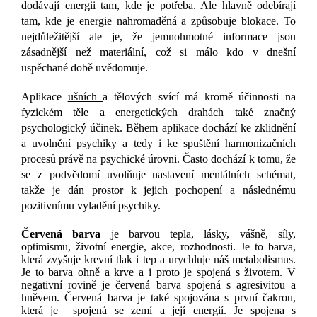
dodávají energii tam, kde je potřeba. Ale hlavně odebírají
tam, kde je energie nahromaděná a způsobuje blokace. T
o
nejdůležitější ale je, že jemnohmotné informace jsou
zásadnější než materiální, což si málo kdo v dnešní
uspěchané době uvědomuje.
Aplikace
ušních
a tělových svící má kromě účinnosti na
fyzickém těle a energetických drahách také značný
psychologický účinek. Během aplikace dochází ke zklidnění
a uvolnění psychiky a tedy i ke spuštění harmonizačních
procesů právě na psychické úrovni. Často dochází k tomu, že
se z podvědomí uvolňuje nastavení mentálních schémat,
takže je dán prostor k jejich pochopení a následnému
pozitivnímu vyladění psychiky.
Červená barva
je barvou tepla, lásky, vášně, síly,
optimismu, životní energie, akce, rozhodnosti. Je to barva,
která zvyšuje krevní tlak i tep a urychluje náš metabolismus.
Je to barva ohně a krve a i proto je spojená s životem. V
negativní rovině je červená barva spojená s agresivitou a
hněvem. Červená barva je také spojována s první čakrou,
která je spojená se zemí a její energií. Je spojena s