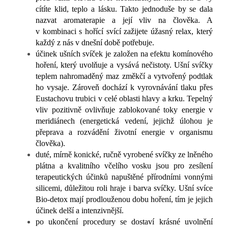
cítíte klid, teplo a lásku. Takto jednoduše by se dala
nazvat aromaterapie a její vliv na člověka. A
v kombinaci s hořící svící zažijete úžasný relax, který
každý z nás v dnešní době potřebuje.
účinek ušních svíček je založen na efektu komínového
hoření, který uvolňuje a vysává nečistoty.
Ušní svíčky
teplem nahromaděný maz změkčí a vytvořený podtlak
ho vysaje. Zároveň dochází k vyrovnávání tlaku přes
Eustachovu trubici v celé oblasti hlavy a krku. Tepelný
vliv pozitivně ovlivňuje zablokované toky energie v
meridiánech (energetická vedení, jejichž úlohou je
přeprava a rozvádění životní energie v organismu
člověka).
duté, mírně konické, ručně vyrobené svíčky ze lněného
plátna a
kvalitního včelího vosku jsou pro zesílení
terapeutických účinků napuštěné přírodními vonnými
silicemi, důležitou roli hraje i barva svíčky. Ušní svíce
Bio-detox mají prodlouženou dobu hoření, tím je jejich
účinek delší a intenzivnější.
po ukončení procedury se dostaví krásné uvolnění