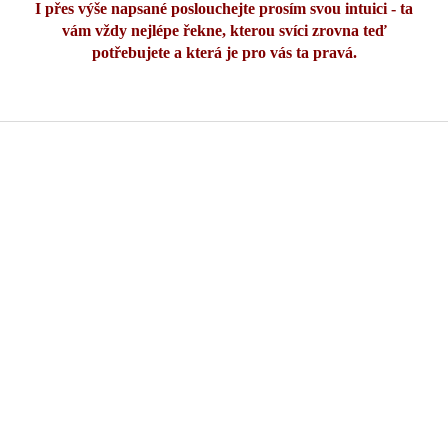
I přes výše napsané poslouchejte prosím svou intuici - ta
vám vždy nejlépe řekne, kterou svíci zrovna teď
potřebujete a která je pro vás ta pravá.
Z
á
p
a
t
í