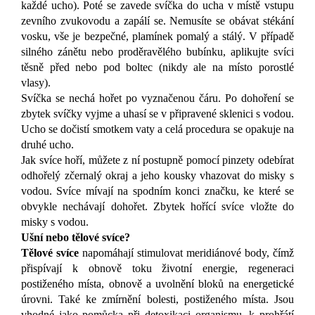
každé ucho). Poté se zavede svíčka do ucha v místě vstupu
zevního zvukovodu a zapálí se. Nemusíte se obávat stékání
vosku, vše je bezpečné, plamínek pomalý a stálý
. V případě
silného zánětu nebo proděravělého bubínku, aplikujte svíci
těsně před nebo pod boltec (nikdy ale na místo porostlé
vlasy).
Svíčka se nechá hořet po vyznačenou čáru. Po dohoření se
zbytek svíčky vyjme a uhasí se v připravené sklenici s vodou.
Ucho se dočistí smotkem vaty a celá procedura se opakuje na
druhé ucho.
Jak svíce hoří, můžete z ní postupně pomocí pinzety odebírat
odhořelý zčernalý okraj a jeho kousky vhazovat do misky s
vodou. Svíce mívají na spodním konci značku, ke které se
obvykle nechávají dohořet. Zbytek hořící svíce vložte do
misky s vodou.
Ušní nebo tělové svíce?
Tělové svíce
napomáhají stimulovat meridiánové body, čímž
přispívají k obnově toku životní energie, regeneraci
postiženého místa, obnově a uvolnění bloků na energetické
úrovni. Také ke zmírnění bolesti, postiženého místa. Jsou
vhodné jako pomůcka při detoxikaci organismu, k prohřátí