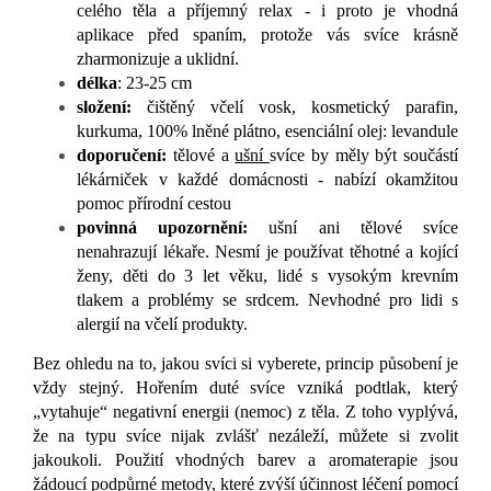
celého těla a příjemný relax - i proto je vhodná
aplikace
před spaním, protože vás svíce krásně
zharmonizuje a uklidní.
délka
: 23-25 cm
složení:
čištěný včelí vosk, kosmetický parafin,
kurkuma, 100% lněné plátno, esenciální olej: levandule
doporučení:
t
ělové a
ušní
svíce by měly být součástí
lékárniček v každé domácnosti - nabízí okamžitou
pomoc přírodní cestou
povinná upozornění:
u
šní ani tělové svíce
nenahrazují lékaře.
Nesmí je používat těhotné a kojící
ženy, děti do 3 let věku,
lidé s vysokým krevním
tlakem a problémy se srdcem. Nevhodné pro lidi s
alergií na včelí produkty.
Bez ohledu na to, jakou svíci si vyberete, princip působení je
vždy stejný. Hořením duté svíce vzniká podtlak, který
„vytahuje“ negativní energii (nemoc) z těla.
Z toho vyplývá,
že na typu svíce nijak zvlášť nezáleží, můžete si zvolit
jakoukoli. Použití vhodných barev a aromaterapie jsou
žádoucí podpůrné metody, které zvýší účinnost léčení pomocí