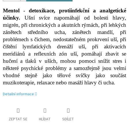
Mentol - detoxikace, protiinfekční a analgetické
účinky.
Ušní svíce napomáhají od bolesti hlavy,
migrén, při chronických a akutních rýmách, při lehkých
zánětech středního ucha, zánětech mandlí, při
problémech s čichem, nedostatečném prokrvení uší, při
čištění lymfatických drenáží uší, při aktivacích
meridiánů a reflexních zón uší, pomáhají zbavit se
hučení a tlaků v uších, mohou pomoci snížit stres i
některé psychické problémy a samozřejmě jsou velmi
vhodné stejně jako tělové svíčky jako součást
muzikoterapie, relaxace nebo masáží hlavy či ucha.
Detailní informace
ZEPTAT SE
HLÍDAT
SDÍLET