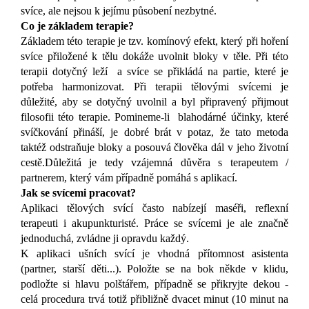
svíce, ale nejsou k jejímu působení nezbytné.
Co je základem terapie?
Základem této terapie je tzv. komínový efekt, který při hoření
svíce přiložené k tělu dokáže uvolnit bloky v těle. Při této
terapii dotyčný leží a svíce se přikládá na partie, které je
potřeba harmonizovat. Při terapii tělovými svícemi je
důležité, aby se dotyčný uvolnil a byl připravený přijmout
filosofii této terapie. Pomineme-li blahodárné účinky, které
svíčkování přináší, je dobré brát v potaz, že tato metoda
taktéž odstraňuje bloky a posouvá člověka dál v jeho životní
cestě.
Důležitá je tedy vzájemná důvěra s terapeutem /
partnerem, který vám případně pomáhá s aplikací.
Jak se svícemi pracovat?
Aplikaci tělových svící často nabízejí maséři, reflexní
terapeuti i akupunkturisté. Práce se svícemi je ale značně
jednoduchá, zvládne ji opravdu každý.
K aplikaci ušních svící je vhodná přítomnost asistenta
(partner, starší děti...). Položte se na bok někde v klidu,
podložte si hlavu polštářem, případně se přikryjte dekou -
celá procedura trvá totiž přibližně dvacet minut (10 minut na