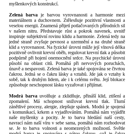
myšlenkových konstrukcí.
Zelená barva
je
barvou vyrovnanosti a harmonie mezi
materiálnem a duchovnem. Ztělesňuje pozitivní vlastnosti a
veselou energii. Znamená přijetí potlačovaných přírodních sil
v našem nitru. Představuje růst a pokrok navenek, uvnitř
inspiruje subjektivní rovinu klidu a harmonie. Zelená tedy na
jedné straně zvyšuje pevnost a uzemnění a na druhé straně
klid a vyrovnanost. Na fyzické úrovni může její vlnová délka
pozitivně ovlivnit krevní oběh, regulovat krevní tlak a působit
podpůrně při hojení onemocnění srdce. Na psychické úrovni
působí na oblast citů. Pomáhá při nervových poruchách,
únavě a nespavosti. Zelená barva je také spojována se čtvrtou
čakrou. Jedná se o čakru lásky a vztahů. Jde jak o vztahy k
sobě, tak k druhým lidem, ale i k celému světu. Její blokace
způsobuje neschopnost lásku vyzařovat i přijímat.
Modrá barva
uvolňuje a zklidňuje, přináší klid, ztišení a
zpomalení. Má schopnost snižovat krevní tlak. Tlumí
zánětlivé procesy, alergie, zlepšuje spánek. Modrá je spojená
s komunikací, krkem a vyjadřováním. Pomáhá nám vyjádřit
naše myšlenky a pocity. Je to barva hledání naší cesty,
navrací nám naší víru v sebe sama, pomáhá nám rozhodovat
se. Je to barva volnosti a neomezených možností. Světle
modrá barva je spojována s pátou čakrou, což je čakra