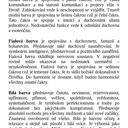
komunikace a má starosti komunikaci a projevy vůle v
životě. Zablokování vede k neschopnosti se vyjádřit. Tmavě
modrá barva je spojována se šestou čakrou což je čelní čakra.
Tato čakra se spojuje s intuicí a duchovními sílami
jednotlivce. Nedostatečná funkce vede k odmítání duchovna
a esoterična.
Fialová barva
je spojována s duchovnem, fantazií a
bohatstvím. Představuje také duchovní nasměrování. Je
symbolem inteligence, představivosti a pozitivního zaměření.
Fialová barva zklidňuje nervovou soustavu. V negativní
rovině může ukazovat na nedostatek uzemnění –
nezakořeněnost. Fialová barva je spojována se sedmou
čakrou což je temenní čakra. Je to sídlo božské dokonalosti v
člověku. Do harmonie se dostane, když budou harmonické
všechny ostatní čakry.
Bílá barva
představuje čistotu, nevinnost, rezervovanost,
upřímnost, přímost, svěžest, spolehlivost, svědomitost,
systematičnost. Je symbolem perfekcionismu a touhy po
dokonalosti bez jakýchkoliv kompromisů. Představuje
absolutní svobodu pro všechny možnosti a také nové začátky.
Znamená osvobození od všeho. Bílá je barvou očisty a
relaxace a stejně tak působí i bílá svíce. Je výborná jako