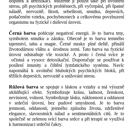
doplněk k detoxikaci.
Můžeme ji použít také při uvolnění
stresu, při psychických problémech, při vyčerpání, při špatné
náladě, nervozitě, lítosti, sebelítosti, smutku, depresích,
potlačeném vzteku, pochybnostech a celkovému povzbuzení
organismu na fyzické i duševní úrovni.
Černá barva
pohlcuje negativní energii. Je to barva tmy,
symbolem smutku a zániku. Obecně je to barva temného
tajemství, tabu a magie. Černé mraky plné deště, přináší
životodárnou vláhu a úrodnou zemi. Tato barva na fyzické
úrovni odstraňuje vše toxické. A proto i černá svíce je
očistná a vysoce detoxikační. Doporučuje se používat k
posílení imunity a čištění lymfatického systému. Navíc
napomáhá k uvolnění hlubokých psychických bloků, při
těžších depresích, nervozitě a snižování stresu.
Růžová barva
se spojuje s láskou a vztahy a má výrazně
uklidňující efekt. Symbolizuje krásu, ladnost, ženskost,
nevinnost, volnost. Symbolizuje lásku, náklonnost a oddanost
v srdeční úrovni, bez pudové smyslnosti. Je to barva
jemnosti, oddanosti, jemného způsobu života, zdrženlivé
elegance, slavnostních nálad a sentimentálních citů. Je to
společně se zelenou svící barva srdce a při terapii se využívá
k harmonizaci srdeční čakry.