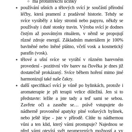
má protiinfekční účinky
používání ušních a tělových svící je součástí přírodní
léčby, která pramení z pradávné historie. Tehdy se
svíce vyráběly z kůry stromů nebo papyru, někdy se
používaly i duté stonky travin.
Výroba svící je dodnes
čistým až posvátným rituálem, v němž se propojují
různé zdroje energií.
Základním materiálem je 100%
bavlněné nebo lněné plátno, včelí vosk a kosmetický
parafín (vosk).
tělové a ušní svíce se vyrábí v různém barevném
provedení - pozitivní vliv barev na člověka je dnes již
dostatečně prokázaný. Svíce během hoření mimo jiné
harmonizují také naše čakry.
d
alší specifikací svící je vůně po bylinkách, protože i
aromaterapie je při terapii velice důležitá.
Jen si to
představte: ležíte a jste tady a teď sami se sebou.
Zavřete oči a zasněte se… právě vstupujete do
nádherně provoněné apatyky plné voňavých bylinek,
nebo ještě lépe - jste v přírodě. Cítíte tu nádhernou
vůni a ten klid, který vámi prostupuje? Najednou se
před vámi otevírá svět neomezených možností a vy