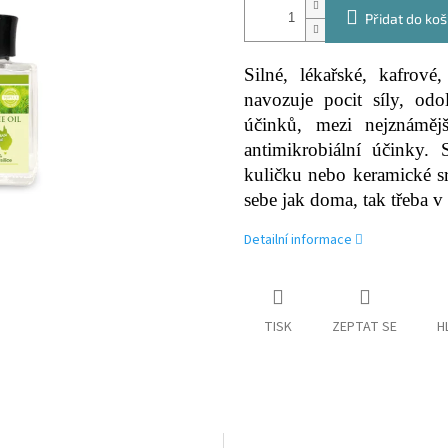
Přidat do koš
Silné, lékařské, kafrov
navozuje pocit síly, odo
účinků, mezi nejznámější
antimikrobiální účinky.
kuličku nebo keramické s
sebe jak doma, tak třeba v 
Detailní informace
TISK
ZEPTAT SE
H