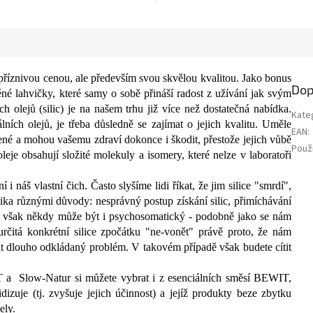
říznivou cenou, ale především svou skvělou kvalitou. Jako bonus
Dop
něné lahvičky, které samy o sobě přináší radost z užívání jak svým
ch olejů (silic) je na našem trhu již více než dostatečná nabídka.
Kate
ních olejů, je třeba důsledně se zajímat o jejich kvalitu. Uměle
EAN
:
cené a mohou vašemu zdraví dokonce i škodit, přestože jejich vůbě
Použi
eje obsahují složité molekuly a isomery, které nelze v laboratoři
náš vlastní čich. Často slyšíme lidi říkat, že jim silice "smrdí",
ka různými důvody: nesprávný postup získání silic, přimíchávání
d však někdy může být i psychosomatický - podobně jako se nám
rčitá konkrétní silice zpočátku "ne-vonět" právě proto, že nám
t dlouho odkládaný problém. V takovém případě však budete cítit
 a Slow-Natur si můžete vybrat i z esenciálních směsí BEWIT,
dizuje (tj. zvyšuje jejich účinnost) a jejíž produkty beze zbytku
ely.