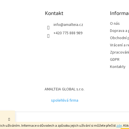
Kontakt
Informa
O nás
info
@
amalteia.cz
Doprava a 
+420 775 888 989
Obchodní 
Vrácení a 
Zpracování
GDPR
Kontakty
AMALTEIA GLOBAL s.r.o.
spolehlivá firma
.
 jejich užíváním. Informace o důvodech a způsobu jejich užívání si můžete přečíst
zde
. Kl