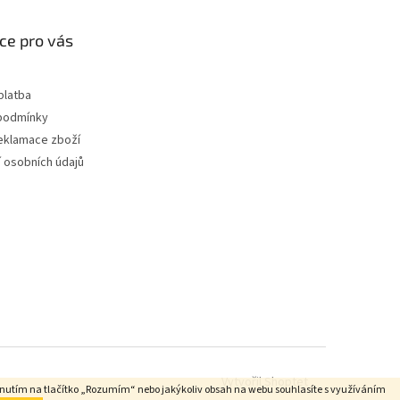
ce pro vás
platba
podmínky
reklamace zboží
 osobních údajů
Vytvořil Shoptet
iknutím na tlačítko „Rozumím“ nebo jakýkoliv obsah na webu souhlasíte s využíváním