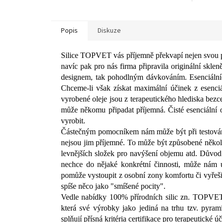
Popis
Diskuze
Silice TOPVET vás příjemně překvapí nejen svou p
navíc pak pro nás firma připravila originální skle
designem, tak pohodlným dávkováním.
Esenciální
Chceme-li však získat maximální účinek z esenciál
vyrobené oleje jsou z terapeutického hlediska bez
může někomu připadat příjemná. Čisté esenciální ol
vyrobit.
Částečným pomocníkem nám může být při testování i 
nejsou jim příjemné. To může být způsobené několi
levnějších složek pro navýšení objemu atd. Důvo
nechce do nějaké konkrétní činnosti, může nám u
pomůže vystoupit z osobní zony komfortu či vyřeši
spíše něco jako "smíšené pocity".
Vedle nabídky 100% přírodních silic zn. TOPVET
která své výrobky jako jediná na trhu tzv. pyrami
splňují přísná kritéria certifikace pro terapeutické úč