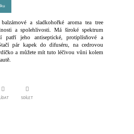
íku
é, balzámové a sladkohořké aroma tea tree
lnosti a spolehlivosti. Má široké spektrum
 patří jeho antiseptické, protiplísňové a
 Stačí pár kapek do difuséru, na cedrovou
rdíčko a můžete mít tuto léčivou vůni kolem
autě.
LÍDAT
SDÍLET