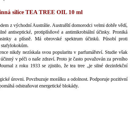
nná silice TEA TREE OIL 10 ml
odem z východní Austrálie. Australští domorodci velmi dobře vědí,
né antiseptické, protiplísňové a antimikrobiální účinky. Proniká
vasinky a plísně. Má obrovské spektrum účinků. Působí proti
stafylokokům.
esence nikdy nezískala svou popularitu v parfumářství. Studie však
mi účinný v péči o naše zdraví. Proto je často považován za prvního
urnal z roku 1933 se zjistilo, že tea tree „je silné dezinfekční
ogické úrovni. Povzbuzuje morálku a odolnost. Podporuje pozitivní
 pomáhá odstraňovat energetické blokády.