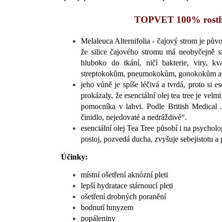
TOPVET 100% rostli
Melaleuca Alternifolia - čajový strom je pův
že silice čajového stromu má neobyčejně sil
hluboko do tkání, ničí bakterie, viry, k
streptokokům, pneumokokům, gonokokům a 
jeho vůně je spíše léčivá a tvrdá, proto si 
prokázaly, že esenciální olej tea tree je vel
pomocníka v lahvi. Podle British Medical Jo
činidlo, nejedovaté a nedráždivé“.
esenciální olej Tea Tree působí i na psychol
postoj, pozvedá ducha, zvyšuje sebejistotu a
Účinky:
místní ošetření aknózní pleti
lepší hydratace stárnoucí pleti
ošetření drobných poranění
bodnutí hmyzem
popáleniny