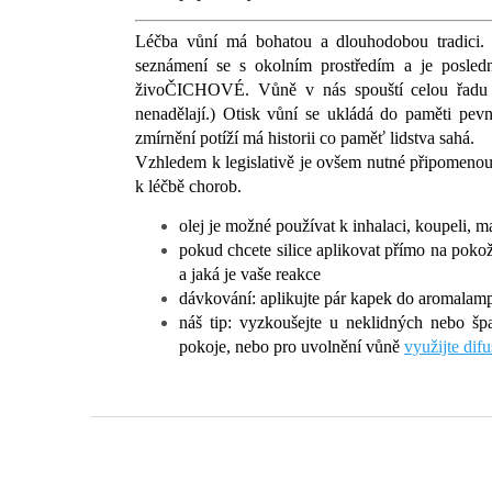
Léčba vůní má bohatou a dlouhodobou tradici
seznámení se s okolním prostředím a je posledn
živoČICHOVÉ. V
ůně v nás spouští celou řadu
nenadělají.) Otisk vůní se ukládá do paměti pevně
zmírnění potíží má historii co paměť lidstva sahá.
Vzhledem k legislativě je ovšem nutné připomenout, 
k léčbě chorob.
olej je možné používat k inhalaci, koupeli, 
pokud chcete silice aplikovat přímo na pokož
a jaká je vaše reakce
dávkování: aplikujte pár kapek do aromalam
náš tip: vyzkoušejte u neklidných nebo špa
pokoje, nebo pro uvolnění vůně
využijte dif
Z
á
p