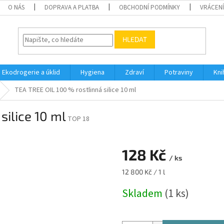
O NÁS
DOPRAVA A PLATBA
OBCHODNÍ PODMÍNKY
VRÁCENÍ
HLEDAT
Ekodrogerie a úklid
Hygiena
Zdraví
Potraviny
Kni
TEA TREE OIL 100 % rostlinná silice 10 ml
silice 10 ml
TOP 18
128 Kč
/ ks
Měrná
12 800 Kč / 1 l
cena:
Skladem
(1 ks)