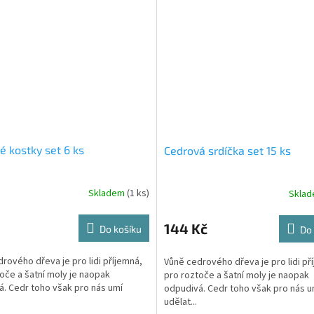
é kostky set 6 ks
Cedrová srdíčka set 15 ks
Skladem
(1 ks)
Skla
144 Kč
Do košíku
Do 
rového dřeva je pro lidi příjemná,
Vůně cedrového dřeva je pro lidi př
oče a šatní moly je naopak
pro roztoče a šatní moly je naopak
. Cedr toho však pro nás umí
odpudivá. Cedr toho však pro nás u
udělat...