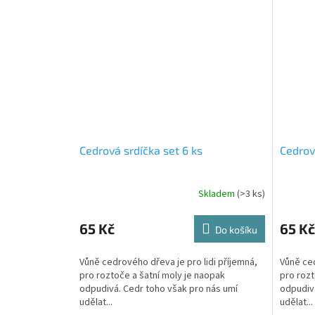
Cedrová srdíčka set 6 ks
Cedrov
Skladem
(>3 ks)
Průměrné
hodnocení
produktu
65 Kč
65 Kč
Do košíku
je
4,8
Vůně cedrového dřeva je pro lidi příjemná,
Vůně ced
z
pro roztoče a šatní moly je naopak
pro rozt
5
odpudivá. Cedr toho však pro nás umí
odpudivá
hvězdiček.
udělat...
udělat...