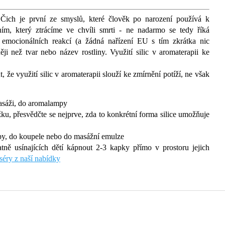
.
Čich je první ze smyslů, které člověk po narození používá k
ím, který ztrácíme ve chvíli smrti - ne nadarmo se tedy říká
 emocionálních reakcí (a žádná nařízení EU s tím zkrátka nic
ji než tvar nebo název rostliny. Využití silic v aromaterapii ke
že využití silic v aromaterapii slouží ke zmírnění potíží, ne však
masáži, do aromalampy
ku, přesvědčte se nejprve, zda to konkrétní forma silice umožňuje
py, do koupele nebo do masážní emulze
tně usínajících dětí kápnout 2-3 kapky přímo v prostoru jejich
uséry z naší nabídky