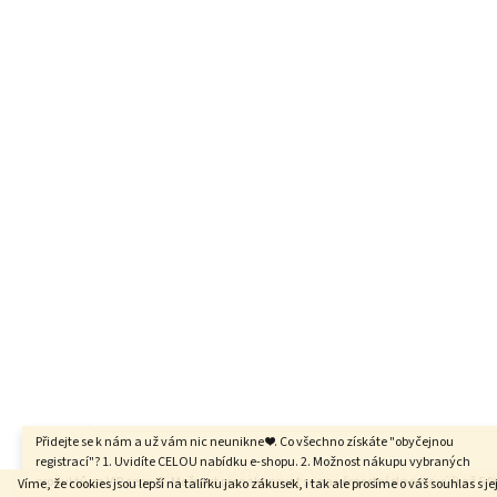
a
t
í
Přidejte se k nám a už vám nic neunikne ❤️. Co všechno získáte "obyčejnou
registrací"? 1. Uvidíte CELOU nabídku e-shopu. 2. Možnost nákupu vybraných
Copyright 2026
AMALTEIA.cz
. Všechna práva vyhrazena.
produktů za VIP ceny. 3. Možnost pronakupovat se na věrnostní slevy ve výši až 5 %
Víme, že cookies jsou lepší na talířku jako zákusek, i tak ale prosíme o váš souhlas s