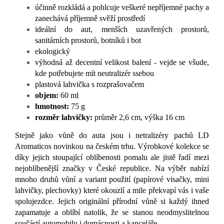
účinně rozkládá a pohlcuje veškeré nepříjemné pachy a
zanechává příjemně svěží prostředí
ideální do aut, menších uzavřených prostorů,
sanitárních prostorů, botníků i bot
ekologický
výhodná až decentní velikost balení - vejde se všude,
kde potřebujete mít neutralizér ssebou
plastová lahvička s rozprašovačem
objem:
60 ml
hmotnost:
75 g
rozměr lahvičky:
průměr 2,6 cm, výška 16 cm
Stejně jako vůně do auta jsou i netralizéry pachů LD
Aromaticos novinkou na českém trhu. Výrobkové kolekce se
díky jejich stoupající oblíbenosti pomalu ale jistě řadí mezi
nejoblíbenější značky v České republice. Na výběr nabízí
mnoho druhů vůní a variant použití (papírové visačky, mini
lahvičky, plechovky) které okouzlí a mile překvapí vás i vaše
spolujezdce. Jejich originální přírodní vůně si každý ihned
zapamatuje a oblíbí natolik, že se stanou neodmyslitelnou
součástí automobilu i domácnosti a kanceláře.