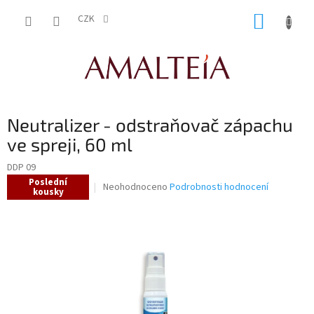
Přejít
NÁKUP
na
CZK
obsah
KOŠÍK
Neutralizer - odstraňovač zápachu
ve spreji, 60 ml
DDP 09
Poslední
Průměrné
Neohodnoceno
Podrobnosti hodnocení
kousky
hodnocení
produktu
je
0,0
z
5
hvězdiček.