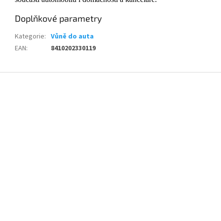
Doplňkové parametry
Kategorie
:
Vůně do auta
EAN
:
8410202330119
Z
á
p
a
t
í