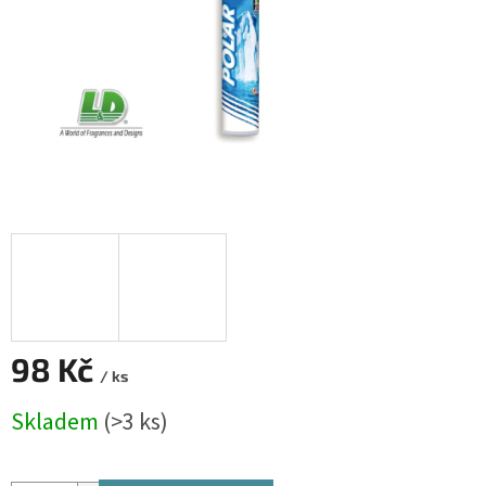
98 Kč
/ ks
Měrná
Skladem
(>3 ks)
cena: