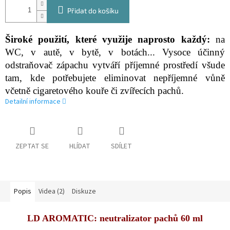
Přidat do košíku
Široké použití, které využije naprosto každý:
na
WC, v autě, v bytě, v botách... Vysoce účinný
odstraňovač zápachu vytváří příjemné prostředí všude
tam, kde potřebujete eliminovat nepříjemné vůně
včetně cigaretového kouře či zvířecích pachů.
Detailní informace
ZEPTAT SE
HLÍDAT
SDÍLET
Popis
Videa (2)
Diskuze
LD AROMATIC: neutralizator pachů 60 ml