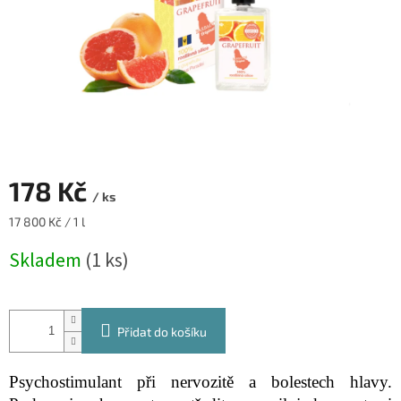
178 Kč
/ ks
Měrná
17 800 Kč / 1 l
cena:
Skladem
(1 ks)
Přidat do košíku
Psychostimulant při nervozitě a bolestech hlavy.