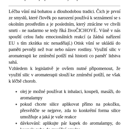
Léčba vůní má bohatou a dlouhodobou tradici
.
Čich je první
ze smyslů, které člověk po narození používá k seznámení se s
okolním prostředím a je posledním, který ztrácíme ve chvíli
smrti - ne nadarmo se tedy říká živoČICHOVÉ. V
ůně v nás
spouští celou řadu emocionálních reakcí (a žádná nařízení
EU s tím zkrátka nic nenadělají.) Otisk vůní se ukládá do
paměti pevněji než tvar nebo název rostliny. Využití silic v
aromaterapii ke zmírnění potíží má historii co paměť lidstva
sahá.
Vzhledem k legislativě je ovšem nutné připomenout, že
využití silic v aromaterapii slouží ke zmírnění potíží, ne však
k léčbě chorob.
olej je možné používat k inhalaci, koupeli, masáži, do
aromalampy
pokud chcete silice aplikovat přímo na pokožku,
přesvědčte se nejprve, zda to konkrétní forma silice
umožňuje a jaká je vaše reakce
dávkování: aplikujte pár kapek do aromalampy, do