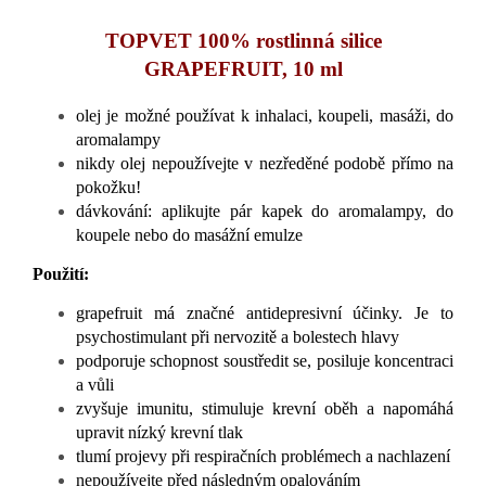
TOPVET 100% rostlinná silice
GRAPEFRUIT, 10 ml
olej je možné používat k inhalaci, koupeli, masáži, do
aromalampy
nikdy olej nepoužívejte v nezředěné podobě přímo na
pokožku!
d
ávkování: aplikujte pár kapek do aromalampy, do
koupele nebo do masážní emulze
Použití:
grapefruit má značné antidepresivní účinky. Je to
psychostimulant při nervozitě a bolestech hlavy
podporuje schopnost soustředit se, posiluje koncentraci
a vůli
zvyšuje imunitu, stimuluje krevní oběh a napomáhá
upravit nízký krevní tlak
tlumí projevy při respiračních problémech a nachlazení
nepoužívejte před následným opalováním