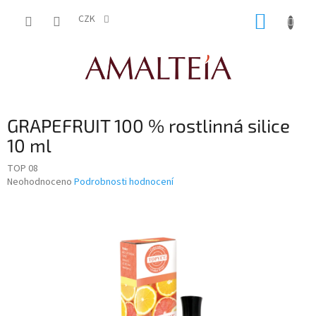
Přejít
NÁKUP
na
CZK
obsah
KOŠÍK
GRAPEFRUIT 100 % rostlinná silice
10 ml
TOP 08
Průměrné
Neohodnoceno
Podrobnosti hodnocení
hodnocení
produktu
je
0,0
z
5
hvězdiček.