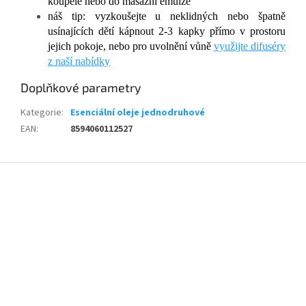
koupele nebo do masážní emulze
náš tip: vyzkoušejte u neklidných nebo špatně
usínajících dětí kápnout 2-3 kapky přímo v prostoru
jejich pokoje, nebo pro uvolnění vůně
využijte difuséry
z naší nabídky
Doplňkové parametry
Kategorie
:
Esenciální oleje jednodruhové
EAN
:
8594060112527
Z
á
p
a
t
í