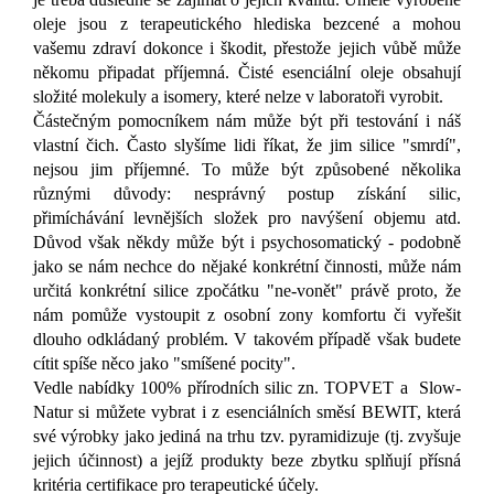
oleje jsou z terapeutického hlediska bezcené a mohou
vašemu zdraví dokonce i škodit, přestože jejich vůbě může
někomu připadat příjemná. Čisté esenciální oleje obsahují
složité molekuly a isomery, které nelze v laboratoři vyrobit.
Částečným pomocníkem nám může být při testování i náš
vlastní čich. Často slyšíme lidi říkat, že jim silice "smrdí",
nejsou jim příjemné. To může být způsobené několika
různými důvody: nesprávný postup získání silic,
přimíchávání levnějších složek pro navýšení objemu atd.
Důvod však někdy může být i psychosomatický - podobně
jako se nám nechce do nějaké konkrétní činnosti, může nám
určitá konkrétní silice zpočátku "ne-vonět" právě proto, že
nám pomůže vystoupit z osobní zony komfortu či vyřešit
dlouho odkládaný problém. V takovém případě však budete
cítit spíše něco jako "smíšené pocity".
Vedle nabídky 100% přírodních silic zn. TOPVET a Slow-
Natur si můžete vybrat i z esenciálních směsí BEWIT, která
své výrobky jako jediná na trhu tzv. pyramidizuje (tj. zvyšuje
jejich účinnost) a jejíž produkty beze zbytku splňují přísná
kritéria certifikace pro terapeutické účely.