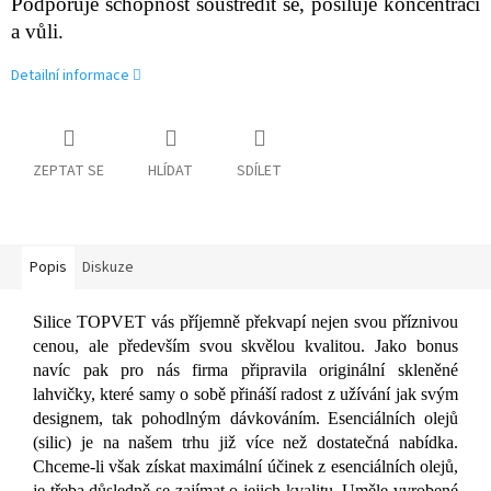
Podporuje schopnost soustředit se, posiluje koncentraci
a vůli.
Detailní informace
ZEPTAT SE
HLÍDAT
SDÍLET
Popis
Diskuze
Silice TOPVET vás příjemně překvapí nejen svou příznivou
cenou, ale především svou skvělou kvalitou. Jako bonus
navíc pak pro nás firma připravila originální skleněné
lahvičky, které samy o sobě přináší radost z užívání jak svým
designem, tak pohodlným dávkováním.
Esenciálních olejů
(silic) je na našem trhu již více než dostatečná nabídka.
Chceme-li však získat maximální účinek z esenciálních olejů,
je třeba důsledně se zajímat o jejich kvalitu. Uměle vyrobené