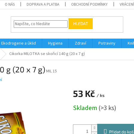
O NÁS
DOPRAVA A PLATBA
OBCHODNÍ PODMÍNKY
VRÁCENÍ
HLEDAT
Ekodrogerie a úklid
Hygiena
Zdraví
Potraviny
Kni
Cikorka MILOTKA se skořicí 140 g (20 x 7 g)
0 g (20 x 7 g)
MIL 15
í
53 Kč
/ ks
Měrná
Skladem
(>3 ks)
cena:
Přidat do koš