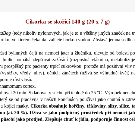
Cikorka se skořicí 140 g (20 x 7 g)
taBag
(tedy nikoliv nylonových, jak je to u většiny jiných značek na 
hrnku, ve kterém čekanku zalijete horkou vodou. Zůstává jemná sedlina
tí bylinných čajů na nemoci jater a žlučníku, ulevuje od bolesti 
er. Inulin pomáhá zlepšovat zažívání (rozpustná vláknina, metabolizuj
mi prospěšný pro pacienty trpící cukrovkou, protože má pozitivní vliv 
(vyrážky, vředy, uhry), očních zánětech (užívá se výhradně květ) n
oruje růst vlasů.
Cinnamomum cortex.
ouhovat 20 min. Skladovat v suchu při teplotě do 25 °C. Výrobek nenahr
terý se od pradávna v našich končinách používal jako chutná a zdra
 a kojící matky.
Cikorka obsahuje hořčiny, třísloviny, slizy, silice, 
ulinu (až 20 %). Užívá se jako podpůrný prostředek při nemoci jat
působí jako protijed. Zlepšuje chuť k jídlu, podporuje činnost cel