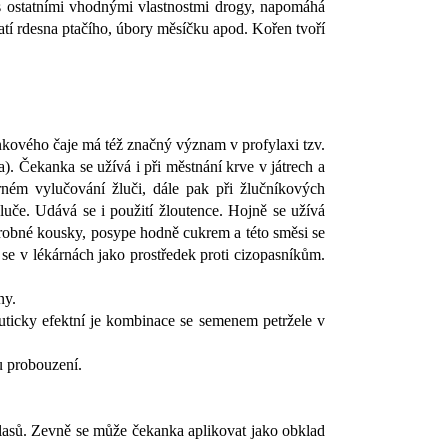
u s ostatními vhodnými vlastnostmi drogy, napomáhá
atí rdesna ptačího, úbory měsíčku apod. Kořen tvoří
kankového čaje má též značný význam v profylaxi tzv.
. Čekanka se užívá i při městnání krve v játrech a
rném vylučování žluči, dále pak při žlučníkových
luče. Udává se i použití žloutence. Hojně se užívá
drobné kousky, posype hodně cukrem a této směsi se
se v lékárnách jako prostředek proti cizopasníkům.
ny.
uticky efektní je kombinace se semenem petržele v
u probouzení.
lasů. Zevně se může čekanka aplikovat jako obklad