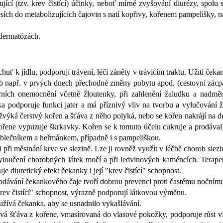
jící (tzv. krev čistící) účinky, neboť mírné zvyšování diurézy, spol
ích do metabolizujících čajovin s natí kopřivy, kořenem pampelišky, n
 dermatózách.
huť k jídlu, podporují trávení, léčí záněty v trávicím traktu. Užití če
 např. v prvých dnech přechodné změny pobytu apod. (cestovní zácpa)
terních onemocnění včetně žloutenky, při zahlenění žaludku a nadmě
 podporuje funkci jater a má příznivý vliv na tvorbu a vylučování ž
 žvýká čerstvý kořen a šťáva z něho polyká, nebo se kořen nakrájí na 
řene vypuzuje škrkavky. Kořen se k tomuto účelu cukruje a prodával 
ablečníkem a heřmánkem, případně i s pampeliškou.
 při městnání krve ve slezině. Lze ji rovněž využít v léčbě chorob slezi
vyloučení chorobných látek močí a při ledvinových kaméncích. Terape
 diuretický efekt čekanky i její "krev čistící" schopnost.
odávání čekankového čaje tvoří dobrou prevenci proti častému nočním
rev čistící" schopnost, výrazně podporují látkovou výměnu.
 užívá čekanka, aby se usnadnilo vykašlávání.
tvá šťáva z kořene, vmasírovaná do vlasové pokožky, podporuje růst v