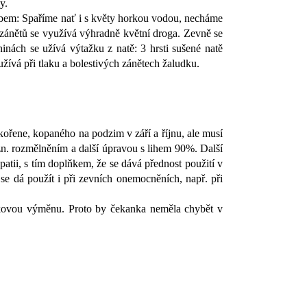
y.
obem: Spaříme nať i s květy horkou vodou, necháme
 zánětů se využívá výhradně květní droga. Zevně se
nách se užívá výtažku z natě: 3 hrsti sušené natě
žívá při tlaku a bolestivých zánětech žaludku.
ořene, kopaného na podzim v září a říjnu, ale musí
tzn. rozmělněním a další úpravou s lihem 90%. Další
patii, s tím doplňkem, že se dává přednost použití v
 se dá použít i při zevních onemocněních, např. při
látkovou výměnu. Proto by čekanka neměla chybět v