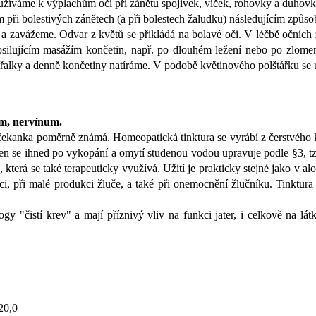
žíváme k výplachům očí při zánětu spojivek, víček, rohovky a duhovk
při bolestivých zánětech (a při bolestech žaludku) následujícím způs
 a zavážeme. Odvar z květů se přikládá na bolavé oči. V léčbě očních
osilujícím masážím končetin, např. po dlouhém ležení nebo po zlomeni
ořalky a denně končetiny natíráme. V podobě květinového polštářku se u
um, nervínum.
ekanka poměrně známá. Homeopatická tinktura se vyrábí z čerstvého k
ořen se ihned po vykopání a omytí studenou vodou upravuje podle §3, 
terá se také terapeuticky využívá. Užití je prakticky stejné jako v alo
ci, při malé produkci žluče, a také při onemocnění žlučníku. Tinktura
y "čistí krev" a mají příznivý vliv na funkci jater, i celkově na 
20,0