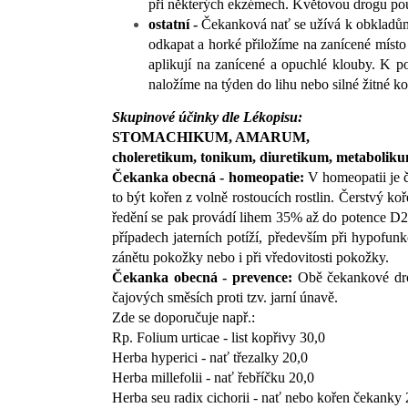
při některých ekzémech. Květovou drogu pou
ostatní -
Čekanková nať se užívá k obkladům 
odkapat a horké přiložíme na zanícené místo
aplikují na zanícené a opuchlé klouby. K p
naložíme na týden do lihu nebo silné žitné k
Skupinové účinky dle Lékopisu:
STOMACHIKUM, AMARUM,
choleretikum, tonikum, diuretikum, metabolik
Čekanka obecná - homeopatie:
V homeopatii je č
to být kořen z volně rostoucích rostlin. Čerstvý k
ředění se pak provádí lihem 35% až do potence D2, k
případech jaterních potíží, především při hypofunk
zánětu pokožky nebo i při vředovitosti pokožky.
Čekanka obecná - prevence:
Obě čekankové drog
čajových směsích proti tzv. jarní únavě.
Zde se doporučuje např.:
Rp. Folium urticae - list kopřivy 30,0
Herba hyperici - nať třezalky 20,0
Herba millefolii - nať řebříčku 20,0
Herba seu radix cichorii - nať nebo kořen čekanky 