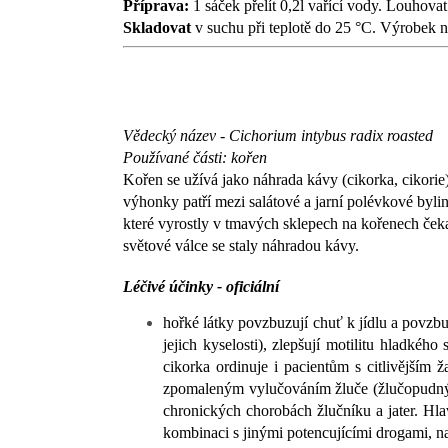
Příprava:
1 sáček přelít 0,2l vařící vody. Louhova
Skladovat
v suchu při teplotě do 25 °C. Výrobek n
Vědecký název - Cichorium intybus radix roasted
Používané části: kořen
Kořen se užívá jako náhrada kávy (cikorka, cikorie).
výhonky patří mezi salátové a jarní polévkové bylin
které vyrostly v tmavých sklepech na kořenech čeka
světové válce se staly náhradou kávy.
Léčivé účinky - oficiální
hořké látky povzbuzují chuť k jídlu a povzbu
jejich kyselosti), zlepšují motilitu hladkéh
cikorka ordinuje i pacientům s citlivějším
zpomaleným vylučováním žluče (žlučopudný p
chronických chorobách žlučníku a jater. Hl
kombinaci s jinými potencujícími drogami, nap