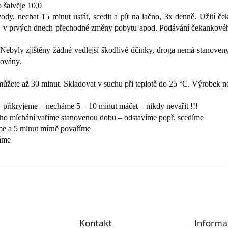
 šalvěje 10,0
í vody, nechat 15 minut ustát, scedit a pít na lačno, 3x denně. Užití
ř. v prvých dnech přechodné změny pobytu apod. Podávání čekankového
Nebyly zjištěny žádné vedlejší škodlivé účinky, droga nemá stanove
rovány.
 můžete až 30 minut. Skladovat v suchu při teplotě do 25 °C. Výrobek n
– přikryjeme – necháme 5 – 10 minut máčet – nikdy nevařit !!!
lého míchání vaříme stanovenou dobu – odstavíme popř. scedíme
me a 5 minut mírně povaříme
háme
Kontakt
Informa