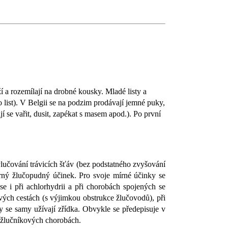
ží a rozemílají na drobné kousky. Mladé listy a
o list). V Belgii se na podzim prodávají jemné puky,
 se vařit, dusit, zapékat s masem apod.). Po první
vylučování trávicích šťáv (bez podstatného zvyšování
 mírný žlučopudný účinek. Pro svoje mírné účinky se
e i při achlorhydrii a při chorobách spojených se
ých cestách (s výjimkou obstrukce žlučovodů), při
 se samy užívají zřídka. Obvykle se předepisuje v
ři žlučníkových chorobách.