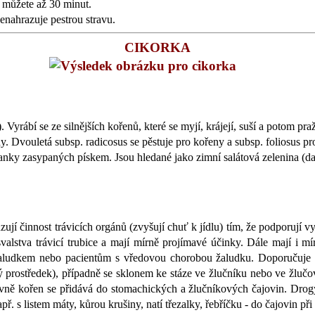
t můžete až 30 minut.
enahrazuje pestrou stravu.
CIKORKA
 Vyrábí se ze silnějších kořenů, které se myjí, krájejí, suší a potom pra
y. Dvouletá subsp. radicosus se pěstuje pro kořeny a subsp. foliosus pr
nky zasypaných pískem. Jsou hledané jako zimní salátová zelenina (dají
zují činnost trávicích orgánů (zvyšují chuť k jídlu) tím, že podporují 
o svalstva trávicí trubice a mají mírně projímavé účinky. Dále mají i
 žaludkem nebo pacientům s vředovou chorobou žaludku. Doporučuje s
rostředek), případně se sklonem ke stáze ve žlučníku nebo ve žlučov
avně kořen se přidává do stomachických a žlučníkových čajovin. Drogy
ř. s listem máty, kůrou krušiny, natí třezalky, řebříčku - do čajovin p