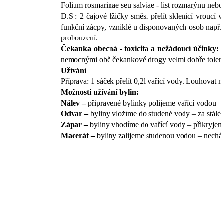
Folium rosmarinae seu salviae - list rozmarýnu nebo
D.S.: 2 čajové lžičky směsi přelít sklenicí vrouc
funkční zácpy, vzniklé u disponovaných osob nap
probouzení.
Čekanka obecná - toxicita a nežádoucí účinky:
nemocnými obě čekankové drogy velmi dobře tole
Užívání
Příprava: 1 sáček přelít 0,2l vařící vody. Louhovat
Možnosti užívání bylin:
Nálev –
připravené bylinky polijeme vařící vodou 
Odvar –
byliny vložíme do studené vody – za stá
Zápar –
byliny vhodíme do vařící vody – přikryje
Macerát –
byliny zalijeme studenou vodou – nec
Z
á
p
a
t
í