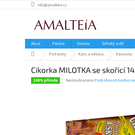
Přejít
info@amalteia.cz
na
obsah
Akce
Peníze
Domov
Dětský svět
Domů
Potraviny
Kávy a nekávy
Kávoviny
Cikorka MILOTKA se skořicí 14
Průměrné
Neohodnoceno
Podrobnosti hodnocen
100% příroda
hodnocení
produktu
je
0,0
z
5
hvězdiček.