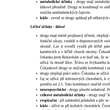
metabolické účinky -
drogy mají metabolizu
látkové přeměně. Drogy se kombinují ve směs
součást antidiabetických čajovin.
kůže
- zevně se drogy aplikují při některých
Léčivé účinky - lidové
drogy mají mírně projímavý účinek, zlepšují c
funkční zácpy, vzniklé u disponovaných osob
slezině. Lze ji rovněž využít při léčbě ja
kaméncích a v léčbě chorob sleziny. Čekanka
čekanka proti škrkavkám a to buď tak, že se
užívá 3x denně lžíce. Šťáva ze žvýkaného ko
Čekankové drogy se nejčastěji kombinují s j
drogy zlepšují práci srdce. Čekanka se užívá i
čaj se užívá při ledvinových chorobách, k 
poměru asi 2:1. Tato kombinace značně zvyšuje
neuropsychické -
drogy působí sedativně. P
celkové metabolické účinky -
drogy mají "k
respirační -
při zahlenění průdušek a plic se
kůže -
užívá se při kožních chorobách. Čers