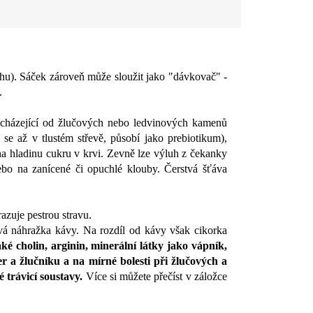
trhu). Sáček zároveň může sloužit jako "dávkovač" -
.
pocházející od žlučových nebo ledvinových kamenů
e se až v tlustém střevě, působí jako prebiotikum),
na hladinu cukru v krvi.
Zevně lze výluh z čekanky
ebo na zanícené či opuchlé klouby. Čerstvá šťáva
azuje pestrou stravu.
vá náhražka kávy. Na rozdíl od kávy však cikorka
také cholin, arginin, minerální látky jako vápník,
er a žlučníku a na mírné bolesti při žlučových a
é trávicí soustavy.
Více si můžete přečíst v záložce