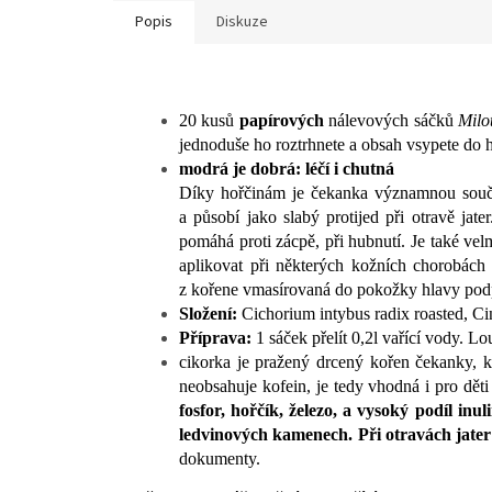
Popis
Diskuze
20 kusů
papírových
nálevových sáčků
Milo
jednoduše ho roztrhnete a obsah vsypete do 
modrá je dobrá: léčí i chutná
Díky hořčinám je čekanka významnou součás
a působí jako slabý protijed při otravě jat
pomáhá proti zácpě, při hubnutí. Je také vel
aplikovat při některých kožních chorobách 
z kořene vmasírovaná do pokožky hlavy podp
Složení:
Cichorium intybus radix roasted, 
Příprava:
1 sáček přelít 0,2l vařící vody. L
cikorka je pražený drcený kořen čekanky, k
neobsahuje kofein, je tedy vhodná i pro děti
fosfor, hořčík, železo, a vysoký podíl in
ledvinových kamenech. Při otravách jater 
dokumenty.