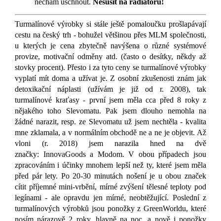
nechám uschnout.
Nesušit na radiátoru!
Turmalínové výrobky si stále ještě pomaloučku prošlapávají
cestu na český trh - bohužel většinou přes MLM společnosti,
u kterých je cena zbytečně navýšena o různé systémové
provize, motivační odměny atd. (často o desítky, někdy až
stovky procent). Přesto i za tyto ceny se turmalínové výrobky
vyplatí mít doma a užívat je. Z osobní zkušenosti znám jak
detoxikační náplasti (užívám je již od r. 2008), tak
turmalínové kraťasy - první jsem měla cca před 8 roky z
nějakého toho Slevomatu. Pak jsem dlouho nemohla na
žádné narazit, resp. ze Slevomatu už jsem nechtěla - kvalita
mne zklamala, a v normálním obchodě ne a ne je objevit. Až
vloni (r. 2018) jsem narazila hned na dvě
značky:
InnovaGoods a Modom. V obou případech jsou
zpracováním i účinky mnohem lepší než ty, které jsem měla
před pár lety. Po 20-30 minutách nošení je u obou značek
cítit příjemné mini-vrbění, mírné zvýšení tělesné teploty pod
legínami - ale opravdu jen mírné, neobtěžující. Poslední z
turmalínových výrobků jsou ponožky z GreenWorldu, které
nosím nárazově 2 roky, hlavně na noc, a nově i ponožky