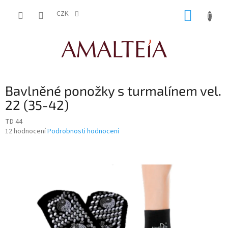
Přejít
NÁKUP
na
CZK
obsah
KOŠÍK
Bavlněné ponožky s turmalínem vel.
22 (35-42)
TD 44
Průměrné
12 hodnocení
Podrobnosti hodnocení
hodnocení
produktu
je
4,2
z
5
hvězdiček.