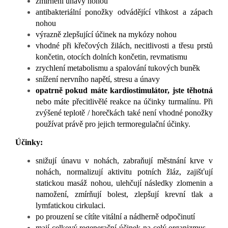
zmírnění únavy nohou
antibakteriální ponožky odvádějící vlhkost a zápach
nohou
výrazně zlepšující účinek na mykózy nohou
vhodné při křečových žilách, necitlivosti a třesu prstů
končetin, otocích dolních končetin, revmatismu
zrychlení metabolismu a spalování tukových buněk
snížení nervního napětí, stresu a únavy
opatrně pokud máte kardiostimulátor,
jste těhotná
nebo máte přecitlivělé reakce na účinky turmalínu. Při
zvýšené teplotě / horečkách také není vhodné ponožky
používat právě pro jejich termoregulační účinky.
Účinky:
snižují únavu v nohách, zabraňují městnání krve v
nohách, normalizují aktivitu potních žláz, zajišťují
statickou masáž nohou, ulehčují následky zlomenin a
namožení, zmírňují bolest, zlepšují krevní tlak a
lymfatickou cirkulaci.
po prouzení se cítíte vitální a nádherně odpočinutí
mají celkový regenerační účinek na celý organizmus -