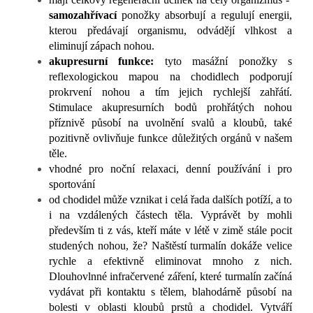
samozahřívací
ponožky absorbují a regulují energii,
kterou předávají organismu, odvádějí vlhkost a
eliminují zápach nohou.
akupresurní funkce:
t
yto masážní ponožky s
reflexologickou mapou na chodidlech podporují
prokrvení nohou a tím jejich rychlejší zahřátí.
Stimulace akupresurních bodů prohřátých nohou
příznivě působí na uvolnění svalů a kloubů, také
pozitivně ovlivňuje funkce důležitých orgánů v našem
těle.
vhodné pro noční relaxaci, denní používání i pro
sportování
od chodidel může vznikat i celá řada dalších potíží, a to
i na vzdálených částech těla. Vyprávět by mohli
především ti z vás, kteří máte v létě v zimě stále pocit
studených nohou, že? Naštěstí turmalín dokáže velice
rychle a efektivně eliminovat mnoho z nich.
D
louhovlnné infračervené záření, které turmalín začíná
vydávat při kontaktu s tělem, blahodárně působí na
bolesti v oblasti kloubů prstů a chodidel. Vytváří