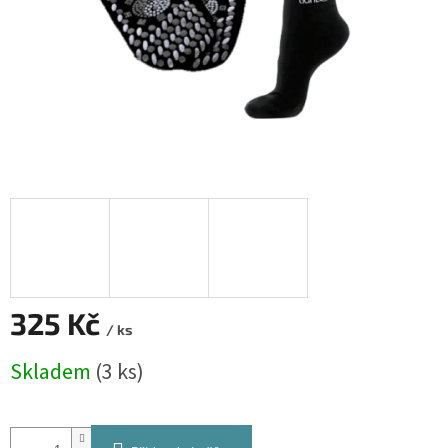
325 Kč
/ ks
Měrná
Skladem
(3 ks)
cena: