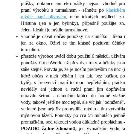
prášky, dokonce ani eko-prášky nejsou vhodné pro
praní výrobků s turmalínem - sáhněte po
klasickém
mýdle, např. olivovém
, nebo tekutých mýdlech zn.
Hristina (jen a jen bylinky), případně použijte zn.
Jelen. Ideální je mýdlo turmalínové.
vhodné je dávat občas ponožky na sluníčko - třeba i
jen za okno. Oživí se tím krásně pozitivní účinky
turmalínu.
přestože výrobce uvádí dobu použití 6 měsíců, užívám
ponožky GreenWorld už přes dva roky a účinky jsou
stále stejné. Pravda je, že je nosím především na noc (i
když občas v nich běhám i jen tak, bez bačkor, po
bytě), s frekvencí praní to moc nepřeháním, pračku
neviděly ani jednou a ruční praní jim dopřávám
opravdu šetrné - namočím krátce do hodně vlažné
vody, takové ještě ne moc teplé, ale víc jak "odražené",
ve které jsem nejdřív promydlila mýdlo a tím vytvořila
mýdlovou lázeň. Ponožky po cca 5ti minutách jemně
promačkám, pod tekoucí vodou důkladně propláchnu -
POZOR! žádné ždímání!!,
jen vymačkám vodu, a