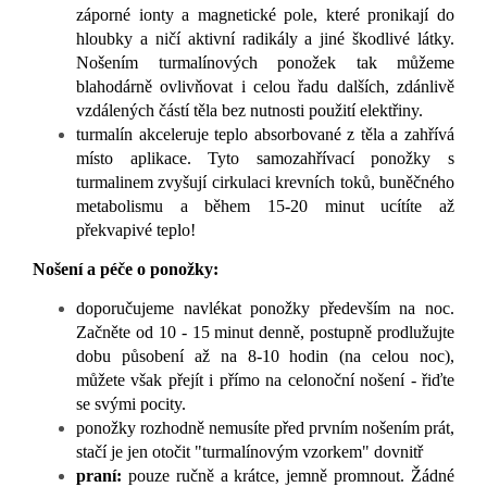
záporné ionty a magnetické pole, které pronikají do
hloubky a ničí aktivní radikály a jiné škodlivé látky.
Nošením turmalínových ponožek tak můžeme
blahodárně ovlivňovat i celou řadu dalších, zdánlivě
vzdálených částí těla bez nutnosti použití elektřiny.
turmalín akceleruje teplo absorbované z těla a zahřívá
místo aplikace. Tyto samozahřívací ponožky s
turmalinem zvyšují cirkulaci krevních toků, buněčného
metabolismu a během 15-20 minut ucítíte až
překvapivé teplo!
Nošení a péče o ponožky:
doporučujeme navlékat ponožky především na noc.
Začněte od 10 - 15 minut denně, postupně prodlužujte
dobu působení až na 8-10 hodin (na celou noc),
můžete však přejít i přímo na celonoční nošení - řiďte
se svými pocity.
ponožky rozhodně nemusíte před prvním nošením prát,
stačí je jen otočit "turmalínovým vzorkem" dovnitř
praní:
pouze ručně a krátce, jemně promnout. Žádné