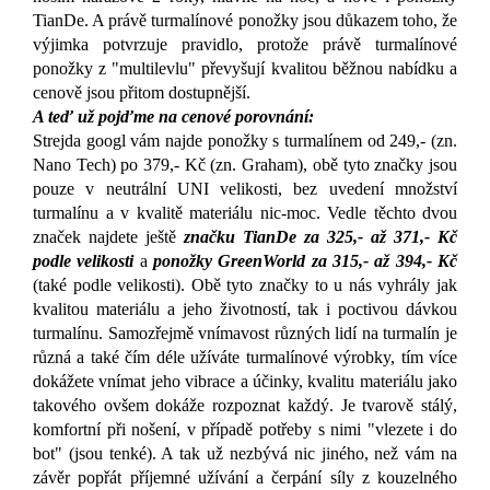
TianDe. A právě turmalínové ponožky jsou důkazem toho, že
výjimka potvrzuje pravidlo, protože právě turmalínové
ponožky z "multilevlu" převyšují kvalitou běžnou nabídku a
cenově jsou přitom dostupnější.
A teď už pojďme na cenové porovnání:
Strejda googl vám najde ponožky s turmalínem od 249,- (zn.
Nano Tech) po 379,- Kč (zn. Graham), obě tyto značky jsou
pouze v neutrální UNI velikosti, bez uvedení množství
turmalínu a v kvalitě materiálu nic-moc. Vedle těchto dvou
značek najdete ještě
značku TianDe za 325,- až 371,- Kč
podle velikosti
a
ponožky GreenWorld za 315,- až 394,- Kč
(také podle velikosti). Obě tyto značky to u nás vyhrály jak
kvalitou materiálu a jeho životností, tak i poctivou dávkou
turmalínu. Samozřejmě vnímavost různých lidí na turmalín je
různá a také čím déle užíváte turmalínové výrobky, tím více
dokážete vnímat jeho vibrace a účinky, kvalitu materiálu jako
takového ovšem dokáže rozpoznat každý. Je tvarově stálý,
komfortní při nošení, v případě potřeby s nimi "vlezete i do
bot" (jsou tenké). A tak už nezbývá nic jiného, než vám na
závěr popřát příjemné užívání a čerpání síly z kouzelného