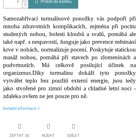
Přidat do košíku
Samozahřívací turmalínové ponožky vás podpoří při
mnoha zdravotních komplikacích, zejména při pocitu
studených nohou, bolesti kloubů a svalů, pomáhá ale
také např. s nespavostí, funguje jako prevence městnání
krve v nohách, normalizuje pocení. Poskytuje statickou
masáž nohou, pomáhá při stavech po zlomeninách a
podvrtnutích. Má celkově posilující účinek na
organizmus.Díky turmalínu dokáží tyto ponožky
vytvářet teplo bez použití externí energie, jsou tedy
jako stvořené pro zimní období a chladné letní noci -
zdaleka ovšem ne jen pouze pro ně.
Detailní informace
ZEPTAT SE
HLÍDAT
SDÍLET