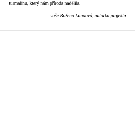
turmalínu, který nám příroda nadělila.
vaše Božena Landová, autorka projektu
Z
á
p
a
t
í